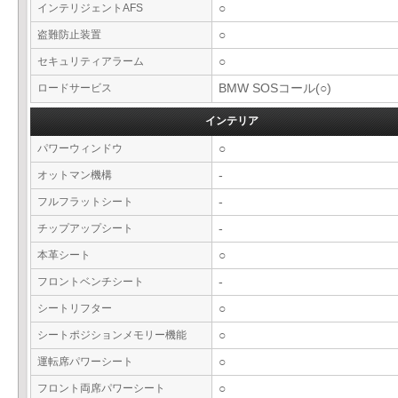
インテリジェントAFS
○
盗難防止装置
○
セキュリティアラーム
○
ロードサービス
BMW SOSコール(○)
インテリア
パワーウィンドウ
○
オットマン機構
-
フルフラットシート
-
チップアップシート
-
本革シート
○
フロントベンチシート
-
シートリフター
○
シートポジションメモリー機能
○
運転席パワーシート
○
フロント両席パワーシート
○