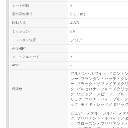
シート列数
2
最小回転半径
6.1（m）
駆動方式
4WD
ミッション
8AT
ミッション位置
フロア
AI-SHIFT
-
マニュアルモード
○
4WS
-
アルピン・ホワイト ドニント
レー ブランダン・ハッチ・グ
ー ブラック・サファイアメタ
標準色
ク バルセロナ・ブルーメタリ
ク ソニック・スピード・ブル
リック マリナ・ベイ・ブルー
ック モテギ・レッドメタリッ
ピュア・メタル・シルバーメタ
ク ブリリアント・ホワイトメ
ク フローズン・ブリリアント