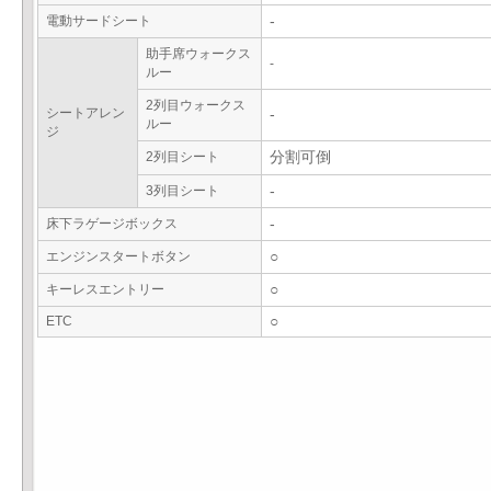
電動サードシート
-
助手席ウォークス
-
ルー
2列目ウォークス
シートアレン
-
ルー
ジ
2列目シート
分割可倒
3列目シート
-
床下ラゲージボックス
-
エンジンスタートボタン
○
キーレスエントリー
○
ETC
○