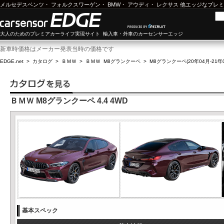
メルセデスベンツ
・
フォルクスワーゲン
・
BMW
・
アウディ
・
レクサス
他エッジなプレミ
大人のためのプレミアカーライフ実現サイト 輸入車・外車のカーセンサーエッジ
新車時価格はメーカー発表当時の価格です
EDGE.net
>
カタログ
>
ＢＭＷ
>
ＢＭＷ M8グランクーペ
>
M8グランクーペ(20年04月-21年0
ＢＭＷ M8グランクーペ 4.4 4WD
基本スペック