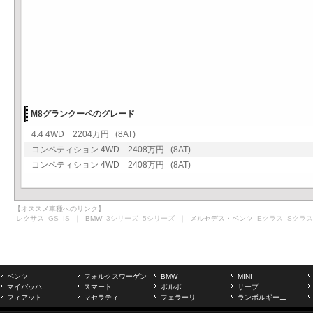
M8グランクーペのグレード
4.4 4WD 2204万円 (8AT)
コンペティション 4WD 2408万円 (8AT)
コンペティション 4WD 2408万円 (8AT)
【オススメ車種へのリンク】
レクサス
GS
IS
｜ BMW
3シリーズ
5シリーズ
｜ メルセデス・ベンツ
Eクラス
Sクラス
ベンツ
フォルクスワーゲン
BMW
MINI
マイバッハ
スマート
ボルボ
サーブ
フィアット
マセラティ
フェラーリ
ランボルギーニ