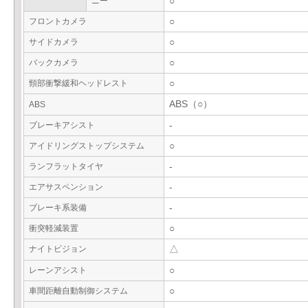
ニー
○
フロントカメラ
○
サイドカメラ
○
バックカメラ
○
頸部衝撃緩和ヘッドレスト
○
ABS（○）
ABS
ブレーキアシスト
-
アイドリングストップシステム
○
ランフラットタイヤ
-
エアサスペンション
-
ブレーキ系装備
-
衝突軽減装置
○
ナイトビジョン
△
レーンアシスト
○
車間距離自動制御システム
○