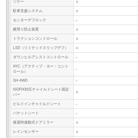
ソナー
○
駐車支援システム
○
センターデフロック
-
横滑り防止装置
○
トラクションコントロール
○
LSD（リミテッドスリップデフ）
○
ダウンヒルアシストコントロール
-
AYC（アクティブ・ヨー・コント
-
ロール）
SH-4WD
-
ISOFIX対応チャイルドシート固定
○
バー
ビルドインチャイルドシート
-
バケットシート
-
後退時連動式ドアミラー
○
レインセンサー
○