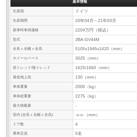
基本情報
生産国
ドイツ
生産期間
20年04月～21年03月
新車時車両価格
2204万円（税込）
型式
3BA-GV44M
全長ｘ全幅ｘ全高
5105x1945x1420（mm）
ホイールベース
3025（mm）
前トレッド/後トレッド
1625/1660（mm）
最低地上高
130（mm）
車体重量
2000（kg）
車体総重量
2275（kg）
最大積載量
-
室内 (全長ｘ全幅ｘ全高)
-x-x-（mm）
ドア数
4
乗車定員
5名