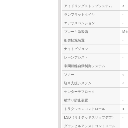
アイドリングストップシステム
○
ランフラットタイヤ
-
エアサスペンション
-
ブレーキ系装備
M
衝突軽減装置
○
ナイトビジョン
-
レーンアシスト
○
車間距離自動制御システム
-
ソナー
○
駐車支援システム
○
センターデフロック
-
横滑り防止装置
○
トラクションコントロール
○
LSD（リミテッドスリップデフ）
○
ダウンヒルアシストコントロール
-