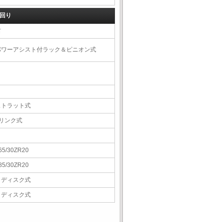
回り
右
パワーアシスト付ラック＆ピニオン式
ストラット式
5リンク式
65/30ZR20
85/30ZR20
Ｖディスク式
Ｖディスク式