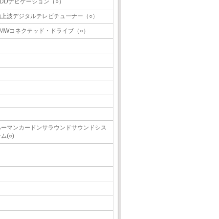
HDDナビゲーション（○）
地上波デジタルテレビチューナー（○）
BMWコネクテッド・ドライブ（○）
ハーマンカードンサラウンドサウンドシス
ム(○)