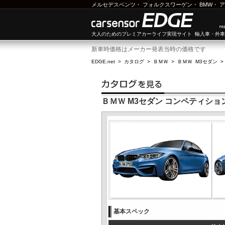
メルセデスベンツ
・
フォルクスワーゲン
・
BMW
・
ア
大人のためのプレミアカーライフ実現サイト 輸入車・外
新車時価格はメーカー発表当時の価格です
EDGE.net
>
カタログ
>
ＢＭＷ
>
ＢＭＷ M3セダン
ＢＭＷ M3セダン コンペティション
基本スペック