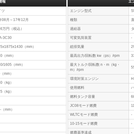
情報
エ
イツ
エンジン型式
S
年08月～17年12月
種類
56万円（税込）
過給器
A-3C30
可変気筒装置
-
85x1875x1430（mm）
総排気量
2
10（mm）
最高出力/回転数 kw（ps）/rpm
3
80/1605（mm）
最大トルク/回転数 n・m（kg・
5
m）/rpm
0（mm）
環境対策エンジン
40（kg）
使用燃料
15（kg）
燃料タンク容量
JC08モード燃費
1
-x-（mm）
WLTCモード燃費
-
10-15モード燃費
-
燃費基準達成
-