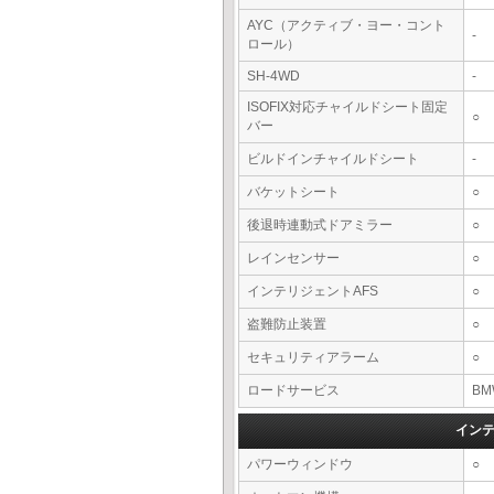
AYC（アクティブ・ヨー・コント
-
ロール）
SH-4WD
-
ISOFIX対応チャイルドシート固定
○
バー
ビルドインチャイルドシート
-
バケットシート
○
後退時連動式ドアミラー
○
レインセンサー
○
インテリジェントAFS
○
盗難防止装置
○
セキュリティアラーム
○
ロードサービス
BM
イン
パワーウィンドウ
○