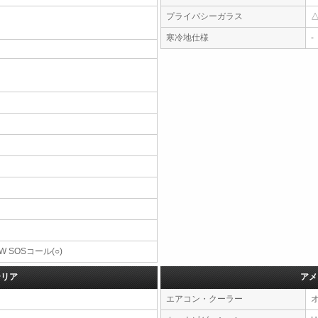
プライバシーガラス
寒冷地仕様
-
W SOSコール(○)
テリア
アメ
エアコン・クーラー