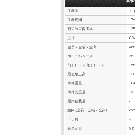
基本
生産国
ド
生産期間
17
新車時車両価格
12
型式
CB
全長ｘ全幅ｘ全高
46
ホイールベース
28
前トレッド/後トレッド
15
最低地上高
12
車体重量
16
車体総重量
19
最大積載量
-
室内 (全長ｘ全幅ｘ全高)
-x
ドア数
4
乗車定員
5名