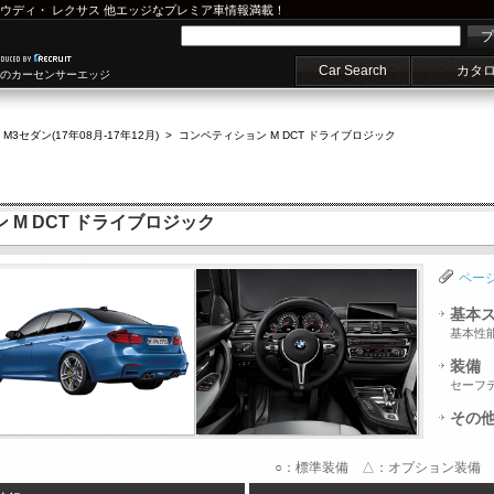
ウディ
・
レクサス
他エッジなプレミア車情報満載！
プ
Car Search
カタ
車のカーセンサーエッジ
>
M3セダン(17年08月-17年12月)
>
コンペティション M DCT ドライブロジック
 M DCT ドライブロジック
ペー
基本
基本性
装備
セーフ
その
○：標準装備 △：オプション装備 