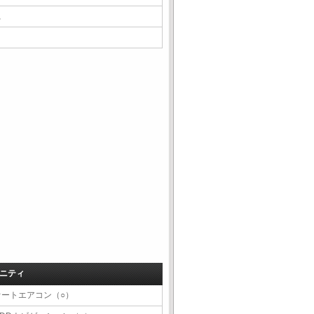
△
ニティ
オートエアコン（○）