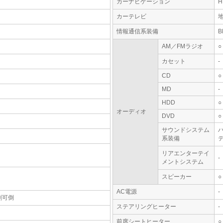
カーナビゲーション
カーテレビ
情報通信系装備
AM／FMラジオ
○
カセット
-
CD
○
MD
-
HDD
○
オーディオ
DVD
○
サウンドシステム
系装備
テ
リアエンターテイ
-
メントシステム
スピーカー
○
AC電源
-
割可倒
ステアリングヒーター
-
前席シートヒーター
○