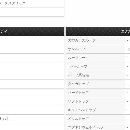
パーズメタリック
フティ
エク
大型ガラスルーフ
-
サンルーフ
ルーフレール
-
Tバールーフ
-
ルーフ系装備
-
タルガトップ
-
ハードトップ
-
ソフトトップ
-
キャンバストップ
-
S（○）
メタルトップ
-
マグネシウムホイール
-