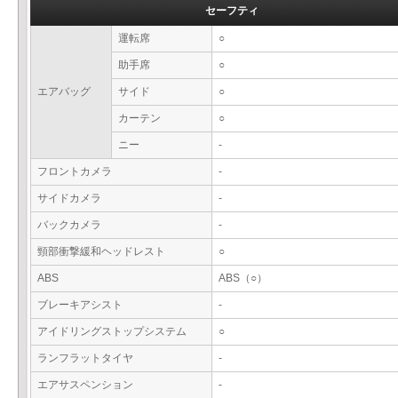
セーフティ
運転席
○
助手席
○
エアバッグ
サイド
○
カーテン
○
ニー
-
フロントカメラ
-
サイドカメラ
-
バックカメラ
-
頸部衝撃緩和ヘッドレスト
○
ABS
ABS（○）
ブレーキアシスト
-
アイドリングストップシステム
○
ランフラットタイヤ
-
エアサスペンション
-