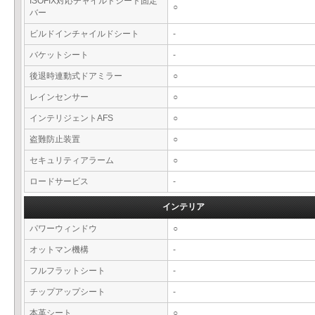
ISOFIX対応チャイルドシート固定
○
バー
ビルドインチャイルドシート
-
バケットシート
-
後退時連動式ドアミラー
○
レインセンサー
○
インテリジェントAFS
○
盗難防止装置
○
セキュリティアラーム
○
ロードサービス
-
インテリア
パワーウィンドウ
○
オットマン機構
-
フルフラットシート
-
チップアップシート
-
本革シート
○