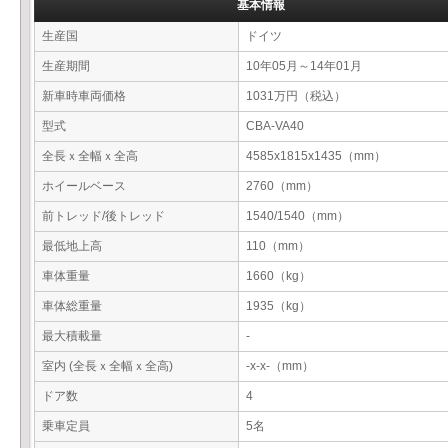
基本情報
生産国
ドイツ
生産期間
10年05月～14年01月
新車時車両価格
1031万円（税込）
型式
CBA-VA40
全長ｘ全幅ｘ全高
4585x1815x1435（mm）
ホイールベース
2760（mm）
前トレッド/後トレッド
1540/1540（mm）
最低地上高
110（mm）
車体重量
1660（kg）
車体総重量
1935（kg）
最大積載量
-
室内 (全長ｘ全幅ｘ全高)
-x-x-（mm）
ドア数
4
乗車定員
5名