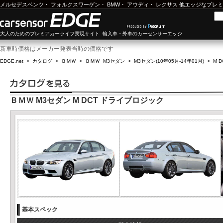
メルセデスベンツ
・
フォルクスワーゲン
・
BMW
・
アウディ
・
レクサス
他エッジなプレミ
大人のためのプレミアカーライフ実現サイト 輸入車・外車のカーセンサーエッジ
新車時価格はメーカー発表当時の価格です
EDGE.net
>
カタログ
>
ＢＭＷ
>
ＢＭＷ M3セダン
>
M3セダン(10年05月-14年01月)
>
M 
ＢＭＷ M3セダン M DCT ドライブロジック
基本スペック