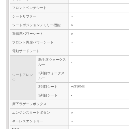
フロントベンチシート
-
シートリフター
○
シートポジションメモリー機能
○
運転席パワーシート
○
フロント両席パワーシート
○
電動サードシート
-
助手席ウォークス
-
ルー
2列目ウォークス
シートアレン
-
ルー
ジ
2列目シート
分割可倒
3列目シート
-
床下ラゲージボックス
-
エンジンスタートボタン
○
キーレスエントリー
○