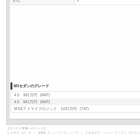
ETC
○
M3セダンのグレード
4.0 981万円 (6MT)
4.0 981万円 (6MT)
M DCT ドライブロジック 1031万円 (7AT)
【オススメ車種へのリンク】
レクサス
GS
IS
｜ BMW
3シリーズ
5シリーズ
｜ メルセデス・ベンツ
Eクラス
Sクラス