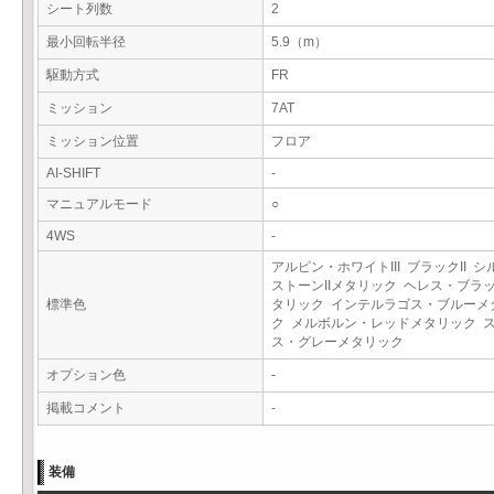
シート列数
2
最小回転半径
5.9（m）
駆動方式
FR
ミッション
7AT
ミッション位置
フロア
AI-SHIFT
-
マニュアルモード
○
4WS
-
アルピン・ホワイトIII ブラックII 
ストーンIIメタリック ヘレス・ブラ
標準色
タリック インテルラゴス・ブルーメ
ク メルボルン・レッドメタリック 
ス・グレーメタリック
オプション色
-
掲載コメント
-
装備