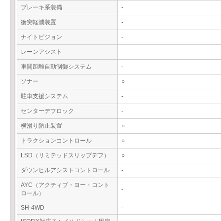
ブレーキ系装備
-
衝突軽減装置
-
ナイトビジョン
-
レーンアシスト
-
車間距離自動制御システム
-
ソナー
○
駐車支援システム
-
センターデフロック
-
横滑り防止装置
○
トラクションコントロール
○
LSD（リミテッドスリップデフ）
○
ダウンヒルアシストコントロール
-
AYC（アクティブ・ヨー・コント
-
ロール）
SH-4WD
-