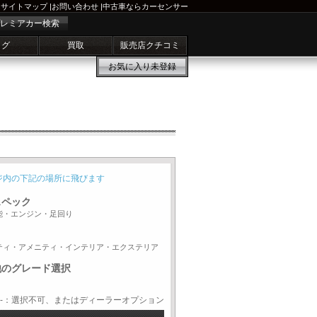
サイトマップ
|
お問い合わせ
|
中古車ならカーセンサー
レミアカー検索
ログ
買取
販売店クチコミ
お気に入り
未登録
ジ内の下記の場所に飛びます
スペック
能・エンジン・足回り
ティ・アメニティ・インテリア・エクステリア
他のグレード選択
-：選択不可、またはディーラーオプション