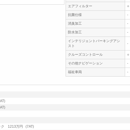
エアフィルター
○
抗菌仕様
-
消臭加工
-
防水加工
-
インテリジェントパーキングアシ
-
スト
クルーズコントロール
○
その他ナビゲーション
-
福祉車両
-
AT)
AT)
 1213万円 (7AT)