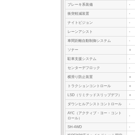
ブレーキ系装備
-
衝突軽減装置
-
ナイトビジョン
-
レーンアシスト
-
車間距離自動制御システム
-
ソナー
○
駐車支援システム
-
センターデフロック
-
横滑り防止装置
○
トラクションコントロール
○
LSD（リミテッドスリップデフ）
○
ダウンヒルアシストコントロール
-
AYC（アクティブ・ヨー・コント
-
ロール）
SH-4WD
-