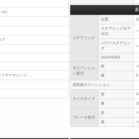
足
9（m）
位置
ステアリングギア
T
方式
ステアリング
ロア
パワーステアリン
○
グ
VGS/VGRS
-
前
サスペンショ
ン形式
ァイヤーオレンジ
後
高性能サスペンション
-
前
2
タイヤサイズ
後
2
前
ブレーキ形式
後