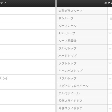
フティ
エク
大型ガラスルーフ
-
サンルーフ
ルーフレール
-
Tバールーフ
-
ルーフ系装備
-
タルガトップ
-
ハードトップ
-
ソフトトップ
-
キャンバストップ
-
S（○）
メタルトップ
-
マグネシウムホイール
-
アルミホイール
○
片側スライドドア
-
両側スライドドア
-