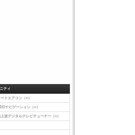
ニティ
オートエアコン（○）
HDDナビゲーション（○）
地上波デジタルテレビチューナー（○）