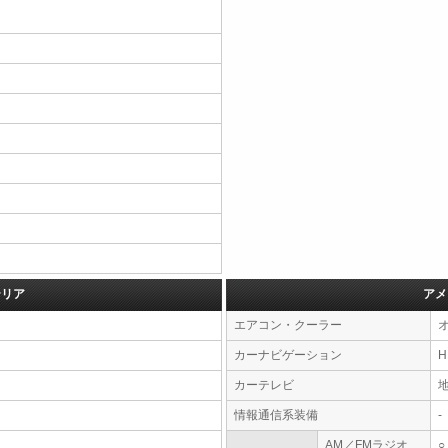
テリア
アメ
エアコン・クーラー
カーナビゲーション
カーテレビ
情報通信系装備
-
AM／FMラジオ
○