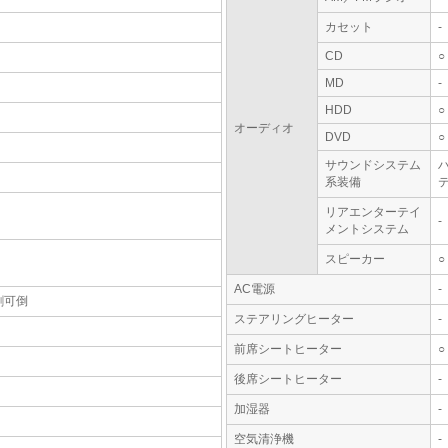
カセット
-
CD
○
MD
-
HDD
○
オーディオ
DVD
○
サウンドシステム
系装備
テ
リアエンターテイ
-
メントシステム
スピーカー
○
AC電源
-
割可倒
ステアリングヒーター
-
前席シートヒーター
○
後席シートヒーター
-
加湿器
-
空気清浄機
-