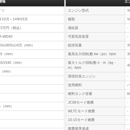
情報
エ
イツ
エンジン型式
S
年10月～14年03月
種類
V
13万円（税込）
過給器
-
A-WD40
可変気筒装置
-
20x1805x1425（mm）
総排気量
3
60（mm）
最高出力/回転数 kw（ps）/rpm
3
40/1540（mm）
最大トルク/回転数 n・m（kg・
4
m）/rpm
0（mm）
環境対策エンジン
-
使用燃料
燃料タンク容量
JC08モード燃費
-
-x-（mm）
WLTCモード燃費
-
10-15モード燃費
-
燃費基準達成
-