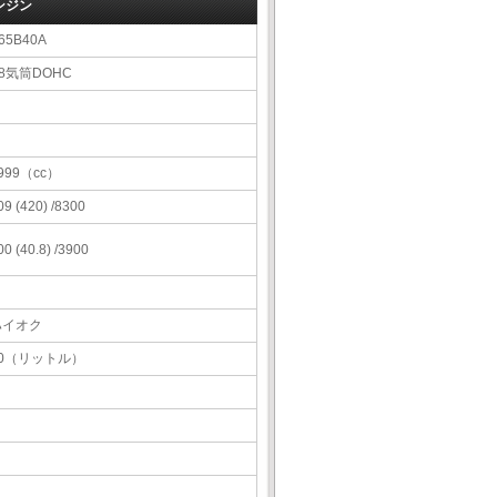
ンジン
65B40A
8気筒DOHC
999（cc）
09 (420) /8300
00 (40.8) /3900
ハイオク
60（リットル）