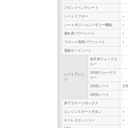
フロントベンチシート
-
シートリフター
○
シートポジションメモリー機能
○
運転席パワーシート
○
フロント両席パワーシート
○
電動サードシート
-
助手席ウォークス
-
ルー
2列目ウォークス
シートアレン
-
ルー
ジ
2列目シート
分
3列目シート
-
床下ラゲージボックス
-
エンジンスタートボタン
○
キーレスエントリー
○