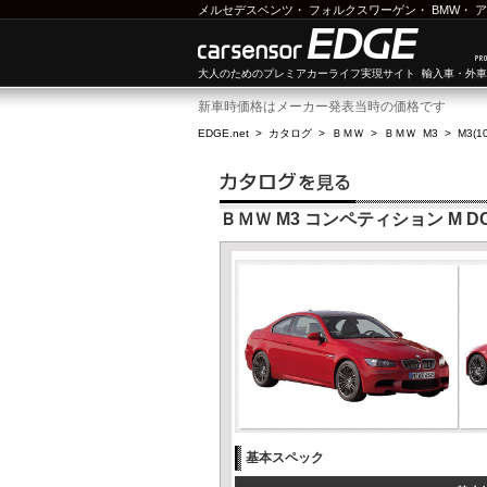
メルセデスベンツ
・
フォルクスワーゲン
・
BMW
・
ア
大人のためのプレミアカーライフ実現サイト 輸入車・外
新車時価格はメーカー発表当時の価格です
EDGE.net
>
カタログ
>
ＢＭＷ
>
ＢＭＷ M3
>
M3(1
ＢＭＷ M3 コンペティション M 
基本スペック