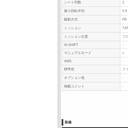
シート列数
2
最小回転半径
5.
駆動方式
FR
ミッション
7A
ミッション位置
フ
AI-SHIFT
-
マニュアルモード
○
4WS
-
標準色
フ
オプション色
-
掲載コメント
-
装備