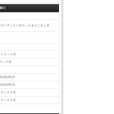
回り
左
パワーアシスト付ラック＆ピニオン式
ストラット式
5リンク式
45/35ZR19
65/35ZR19
Ｖディスク式
Ｖディスク式