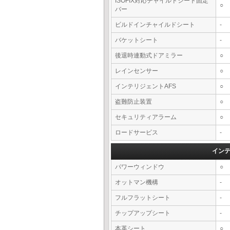
ISOFIX対応チャイルドシート固定
○
バー
ビルドインチャイルドシート
-
バケットシート
-
後退時連動式ドアミラー
○
レインセンサー
○
インテリジェントAFS
○
盗難防止装置
○
セキュリティアラーム
○
ロードサービス
-
イン
パワーウィンドウ
○
オットマン機構
-
フルフラットシート
-
チップアップシート
-
本革シート
○