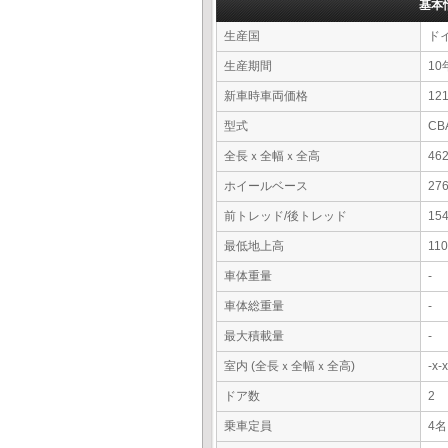
基本
生産国
ド
生産期間
10
新車時車両価格
12
型式
CB
全長ｘ全幅ｘ全高
46
ホイールベース
27
前トレッド/後トレッド
15
最低地上高
11
車体重量
-
車体総重量
-
最大積載量
-
室内 (全長ｘ全幅ｘ全高)
-x
ドア数
2
乗車定員
4名