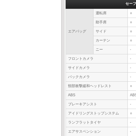
セー
運転席
○
助手席
○
エアバッグ
サイド
○
カーテン
○
ニー
-
フロントカメラ
-
サイドカメラ
-
バックカメラ
-
頸部衝撃緩和ヘッドレスト
○
ABS
AB
ブレーキアシスト
-
アイドリングストップシステム
○
ランフラットタイヤ
-
エアサスペンション
-