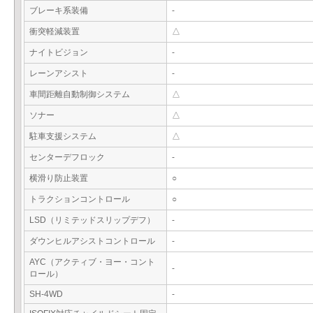
ブレーキ系装備
-
衝突軽減装置
△
ナイトビジョン
-
レーンアシスト
-
車間距離自動制御システム
△
ソナー
△
駐車支援システム
△
センターデフロック
-
横滑り防止装置
○
トラクションコントロール
○
LSD（リミテッドスリップデフ）
-
ダウンヒルアシストコントロール
-
AYC（アクティブ・ヨー・コント
-
ロール）
SH-4WD
-