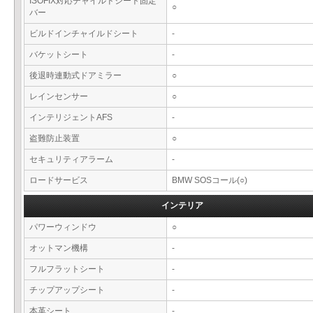
ISOFIX対応チャイルドシート固定
○
バー
ビルドインチャイルドシート
-
バケットシート
-
後退時連動式ドアミラー
○
レインセンサー
○
インテリジェントAFS
-
盗難防止装置
○
セキュリティアラーム
-
ロードサービス
BMW SOSコール(○)
インテリア
パワーウィンドウ
○
オットマン機構
-
フルフラットシート
-
チップアップシート
-
本革シート
-