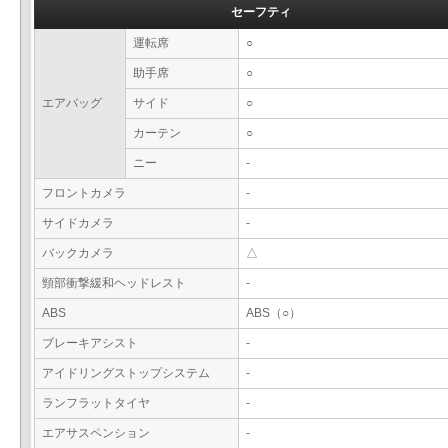
セーフティ
運転席
○
助手席
○
エアバッグ
サイド
○
カーテン
○
ニー
-
フロントカメラ
-
サイドカメラ
-
バックカメラ
△
頸部衝撃緩和ヘッドレスト
-
ABS
ABS（○）
ブレーキアシスト
-
アイドリングストップシステム
-
ランフラットタイヤ
-
エアサスペンション
-