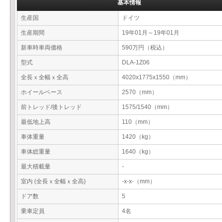
基本情報
生産国
ドイツ
生産期間
19年01月～19年01月
新車時車両価格
590万円（税込）
型式
DLA-1Z06
全長ｘ全幅ｘ全高
4020x1775x1550（mm）
ホイールベース
2570（mm）
前トレッド/後トレッド
1575/1540（mm）
最低地上高
110（mm）
車体重量
1420（kg）
車体総重量
1640（kg）
最大積載量
-
室内 (全長ｘ全幅ｘ全高)
-x-x-（mm）
ドア数
5
乗車定員
4名