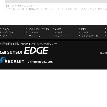
【オススメ車種へのリンク】
レクサス
GS
IS
｜ BMW
3シリーズ
5シリーズ
｜ メルセデス・ベンツ
Eクラス
Sクラス
ベンツ
フォルクスワーゲン
BMW
MINI
マイバッハ
スマート
ボルボ
サーブ
フィアット
マセラティ
フェラーリ
ランボルギーニ
利用規約
|
お問い合わせ
|
プライバシーポリシー
輸入