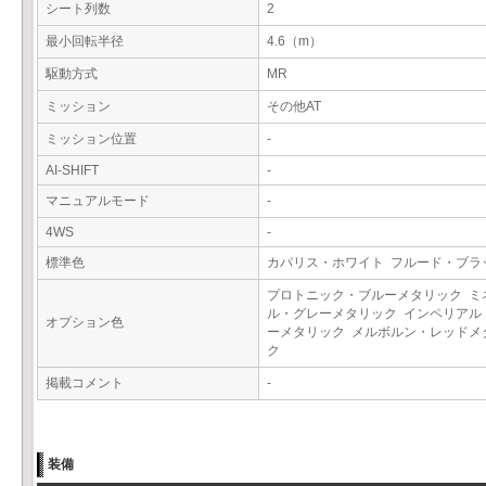
シート列数
2
最小回転半径
4.6（m）
駆動方式
MR
ミッション
その他AT
ミッション位置
-
AI-SHIFT
-
マニュアルモード
-
4WS
-
標準色
カパリス・ホワイト フルード・ブ
プロトニック・ブルーメタリック ミ
ル・グレーメタリック インペリアル
オプション色
ーメタリック メルボルン・レッドメ
ク
掲載コメント
-
装備