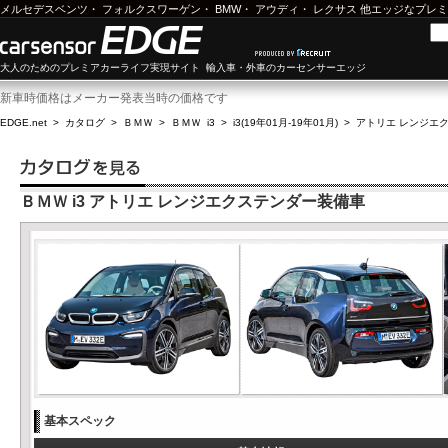
メルセデスベンツ
・
フォルクスワーゲン
・
BMW
・
アウディ
・
レクサス
他エッジなプレミ
大人のためのプレミアカーライフ実現サイト 輸入車・外車のカーセンサーエッジ
新車時価格はメーカー発表当時の価格です
EDGE.net
>
カタログ
>
ＢＭＷ
>
ＢＭＷ i3
>
i3(19年01月-19年01月)
>
アトリエ レンジエ
ＢＭＷ i3 アトリエ レンジエクステンダー装備車
基本スペック