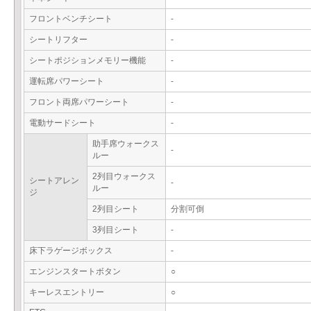
フロントベンチシート
-
シートリフター
-
シートポジションメモリー機能
-
運転席パワーシート
-
フロント両席パワーシート
-
電動サードシート
-
助手席ウォークス
-
ルー
2列目ウォークス
シートアレン
-
ルー
ジ
2列目シート
分割可倒
3列目シート
-
床下ラゲージボックス
-
エンジンスタートボタン
○
キーレスエントリー
○