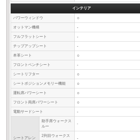
インテリア
パワーウィンドウ
○
オットマン機構
-
フルフラットシート
-
チップアップシート
-
本革シート
○
フロントベンチシート
-
シートリフター
○
シートポジションメモリー機能
○
運転席パワーシート
○
フロント両席パワーシート
○
電動サードシート
-
助手席ウォークス
-
ルー
2列目ウォークス
シートアレン
-