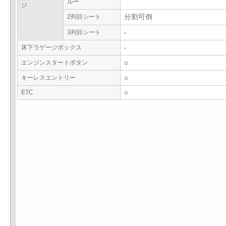
ルー
ジ
2列目シート
分割可倒
3列目シート
-
床下ラゲージボックス
-
エンジンスタートボタン
○
キーレスエントリー
○
ETC
○