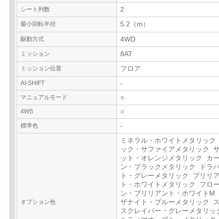
シート列数
2
最小回転半径
5.2（m）
駆動方式
4WD
ミッション
8AT
ミッション位置
フロア
AI-SHIFT
-
マニュアルモード
○
4WS
○
標準色
-
ミネラル・ホワイトメタリック
ック・サファイアメタリック 
ット・オレンジメタリック カ
ン・ブラックメタリック ドラ
ト・グレーメタリック ブリリ
ト・ホワイトメタリック フロ
ン・ブリリアント・ホワイトM
オプション色
ザナイト・ブルーメタリック 
スクレイパー・グレーメタリッ