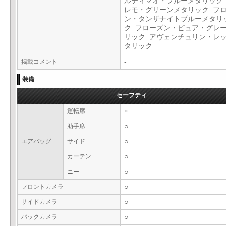
ルティマオ・ブルーメタリック
レモ・グリーンメタリック フ
ン・タンザナイトブルーメタリ
ク フローズン・ピュア・グレ
リック アヴェンチュリン・レ
タリック
掲載コメント
-
装備
セーフティ
運転席
○
助手席
○
エアバッグ
サイド
○
カーテン
○
ニー
○
フロントカメラ
○
サイドカメラ
○
バックカメラ
○