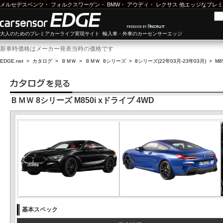
メルセデスベンツ
・
フォルクスワーゲン
・
BMW
・
アウディ
・
レクサス
他エッジなプレミ
大人のためのプレミアカーライフ実現サイト 輸入車・外車のカーセンサーエッジ
新車時価格はメーカー発表当時の価格です
EDGE.net
>
カタログ
>
ＢＭＷ
>
ＢＭＷ 8シリーズ
>
8シリーズ(22年03月-23年03月)
>
M8
ＢＭＷ 8シリーズ M850i xドライブ 4WD
基本スペック