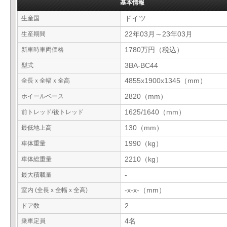
基本情報
生産国
ドイツ
生産期間
22年03月～23年03月
新車時車両価格
1780万円（税込）
型式
3BA-BC44
全長ｘ全幅ｘ全高
4855x1900x1345（mm）
ホイールベース
2820（mm）
前トレッド/後トレッド
1625/1640（mm）
最低地上高
130（mm）
車体重量
1990（kg）
車体総重量
2210（kg）
最大積載量
-
室内 (全長ｘ全幅ｘ全高)
-x-x-（mm）
ドア数
2
乗車定員
4名