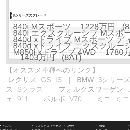
8シリーズのグレード
840i Mスポーツ 1228万円 (8
840i エクスクルーシブ Mスポー
840d xドライブ Mスポーツ デ
840d xドライブ エクスクルー
M850i xドライブ 4WD 1780万
1403万円 (8AT)
【オススメ車種へのリンク】
レクサス
GS
IS
｜ BMW
3シリー
ス
Sクラス
｜ フォルクスワーゲン
ェ
911
｜ ボルボ
V70
｜ ミニ
ミニ
ベンツ
フォルクスワーゲン
BMW
MINI