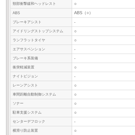
頸部衝撃緩和ヘッドレスト
○
ABS（○）
ABS
ブレーキアシスト
-
アイドリングストップシステム
○
ランフラットタイヤ
○
エアサスペンション
-
ブレーキ系装備
-
衝突軽減装置
○
ナイトビジョン
-
レーンアシスト
○
車間距離自動制御システム
○
ソナー
○
駐車支援システム
○
センターデフロック
-
横滑り防止装置
○