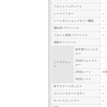
フロントベンチシート
-
シートリフター
○
シートポジションメモリー機能
○
運転席パワーシート
○
フロント両席パワーシート
○
電動サードシート
-
助手席ウォークス
-
ルー
2列目ウォークス
シートアレン
-
ルー
ジ
2列目シート
分
3列目シート
-
床下ラゲージボックス
○
エンジンスタートボタン
○
キーレスエントリー
○