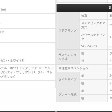
足
8（m）
位置
ステアリングギア
T
方式
ステアリング
ロア
パワーステアリン
○
グ
VGS/VGRS
-
前
サスペンショ
ン形式
ルピン・ホワイトIII
後
ネラル・ホワイトメタリック ローヤル・
高性能サスペンション
-
ーガンディ・ブリリアントE ブルースト
前
2
ンメタリック
タイヤサイズ
後
2
前
ブレーキ形式
後