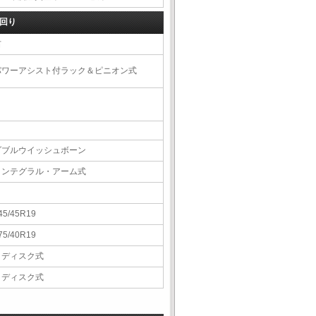
回り
右
パワーアシスト付ラック＆ピニオン式
ダブルウイッシュボーン
インテグラル・アーム式
45/45R19
75/40R19
Ｖディスク式
Ｖディスク式