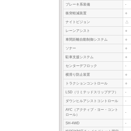
ブレーキ系装備
-
衝突軽減装置
○
ナイトビジョン
△
レーンアシスト
○
車間距離自動制御システム
○
ソナー
○
駐車支援システム
○
センターデフロック
-
横滑り防止装置
○
トラクションコントロール
○
LSD（リミテッドスリップデフ）
-
ダウンヒルアシストコントロール
-
AYC（アクティブ・ヨー・コント
-
ロール）
SH-4WD
-