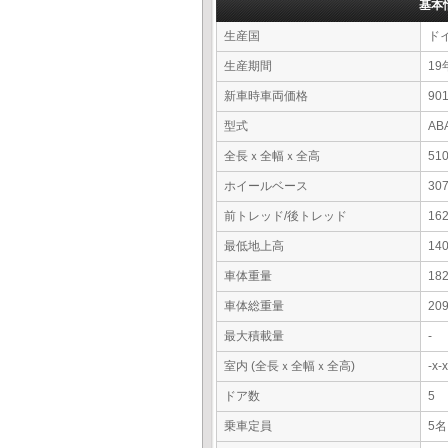
基本
生産国
ド
生産期間
19
新車時車両価格
9
型式
AB
全長ｘ全幅ｘ全高
51
ホイールベース
30
前トレッド/後トレッド
16
最低地上高
14
車体重量
18
車体総重量
20
最大積載量
-
室内 (全長ｘ全幅ｘ全高)
-x
ドア数
5
乗車定員
5名