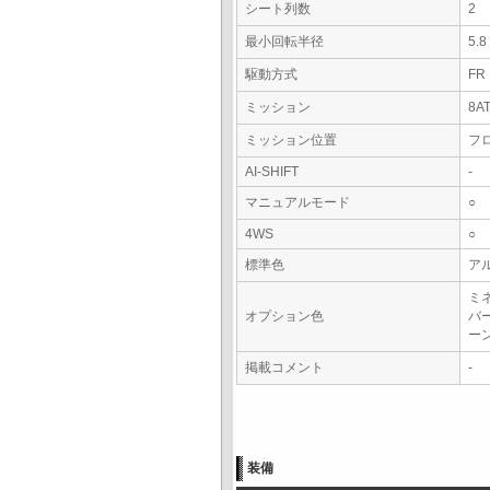
シート列数
2
最小回転半径
5.
駆動方式
FR
ミッション
8A
ミッション位置
フ
AI-SHIFT
-
マニュアルモード
○
4WS
○
標準色
ア
ミ
オプション色
バ
ー
掲載コメント
-
装備