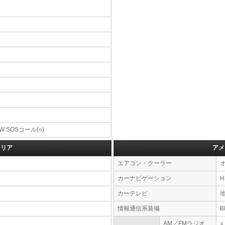
W SOSコール(○)
テリア
アメ
エアコン・クーラー
カーナビゲーション
カーテレビ
情報通信系装備
AM／FMラジオ
○