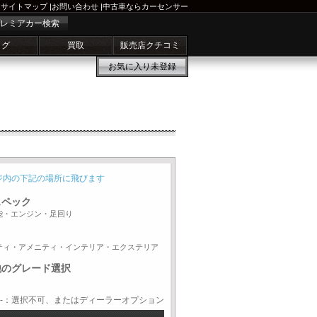
サイトマップ
|
お問い合わせ
|
中古車ならカーセンサー
レミアカー検索
ログ
買取
販売店クチコミ
お気に入り
未登録
ジ内の下記の場所に飛びます
スペック
能・エンジン・足回り
ティ・アメニティ・インテリア・エクステリア
他のグレード選択
-：選択不可、またはディーラーオプション