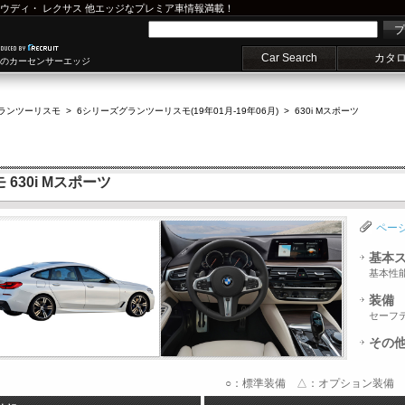
ウディ
・
レクサス
他エッジなプレミア車情報満載！
プ
Car Search
カタ
車のカーセンサーエッジ
グランツーリスモ
>
6シリーズグランツーリスモ(19年01月-19年06月)
>
630i Mスポーツ
630i Mスポーツ
ペー
基本
基本性
装備
セーフ
その
○：標準装備 △：オプション装備 