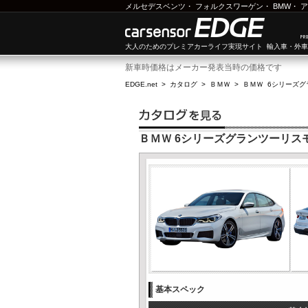
メルセデスベンツ
・
フォルクスワーゲン
・
BMW
・
ア
大人のためのプレミアカーライフ実現サイト 輸入車・外
新車時価格はメーカー発表当時の価格です
EDGE.net
>
カタログ
>
ＢＭＷ
>
ＢＭＷ 6シリーズ
ＢＭＷ 6シリーズグランツーリスモ 
基本スペック