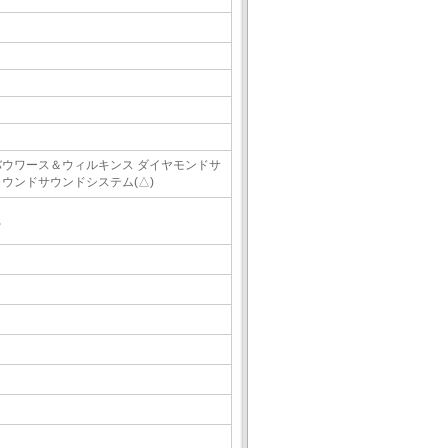
バウワース＆ウィルキンス ダイヤモンドサ
ラウンドサウンドシステム(△)
△