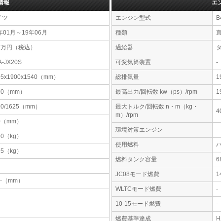
情報
エ
イツ
エンジン型式
B
年01月～19年06月
種類
01万円（税込）
過給器
A-JX20S
可変気筒装置
-
05x1900x1540（mm）
総排気量
1
70（mm）
最高出力/回転数 kw（ps）/rpm
1
20/1625（mm）
最大トルク/回転数 n・m（kg・
4
m）/rpm
0（mm）
環境対策エンジン
-
20（kg）
使用燃料
95（kg）
燃料タンク容量
JC08モード燃費
1
-x-（mm）
WLTCモード燃費
-
10-15モード燃費
-
燃費基準達成
H