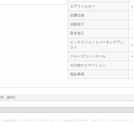
エアフィルター
○
抗菌仕様
-
消臭加工
-
防水加工
-
インテリジェントパーキングアシ
○
スト
クルーズコントロール
○
その他ナビゲーション
-
福祉車両
-
円 (8AT)
 メルセデス・ベンツ
Eクラス
Sクラス
｜ フォルクスワーゲン
ゴルフ
ポロ
ニュービートル
｜