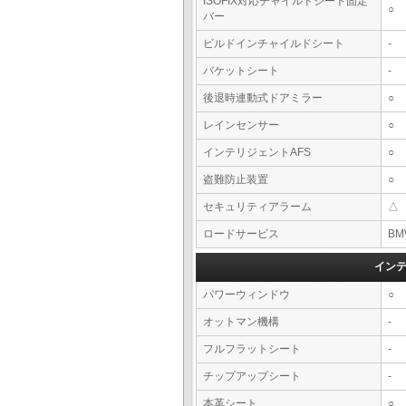
ISOFIX対応チャイルドシート固定
○
バー
ビルドインチャイルドシート
-
バケットシート
-
後退時連動式ドアミラー
○
レインセンサー
○
インテリジェントAFS
○
盗難防止装置
○
セキュリティアラーム
△
ロードサービス
BM
イン
パワーウィンドウ
○
オットマン機構
-
フルフラットシート
-
チップアップシート
-
本革シート
○