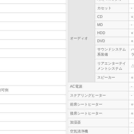
カセット
-
CD
○
MD
-
HDD
○
オーディオ
DVD
○
サウンドシステム
系装備
リアエンターテイ
メントシステム
スピーカー
○
AC電源
-
割可倒
ステアリングヒーター
-
前席シートヒーター
○
後席シートヒーター
○
加湿器
-
空気清浄機
-