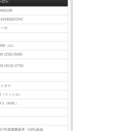
ンジン
48B20B
直列4気筒DOHC
ターボ
998（cc）
90 (258) /5000
00 (40.8) /2750
ハイオク
68（リットル）
4.3（km/L）
27年度燃費基準 +20%達成