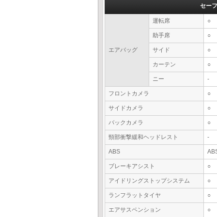
セー
運転席
○
助手席
○
エアバッグ
サイド
○
カーテン
○
ニー
-
フロントカメラ
○
サイドカメラ
○
バックカメラ
○
頸部衝撃緩和ヘッドレスト
-
ABS
AB
ブレーキアシスト
○
アイドリングストップシステム
○
ランフラットタイヤ
○
エアサスペンション
○