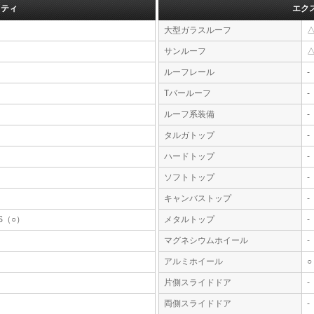
フティ
エク
大型ガラスルーフ
サンルーフ
ルーフレール
-
Tバールーフ
-
ルーフ系装備
-
タルガトップ
-
ハードトップ
-
ソフトトップ
-
キャンバストップ
-
S（○）
メタルトップ
-
マグネシウムホイール
-
アルミホイール
○
片側スライドドア
-
両側スライドドア
-