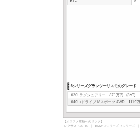
ETC
○
6シリーズグランツーリスモのグレード
630i ラグジュアリー 871万円 (8AT)
640i xドライブ Mスポーツ 4WD 1119万
【オススメ車種へのリンク】
レクサス
GS
IS
｜ BMW
3シリーズ
5シリーズ
｜