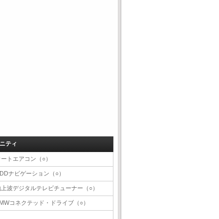
ニティ
オートエアコン（○）
HDDナビゲーション（○）
地上波デジタルテレビチューナー（○）
BMWコネクテッド・ドライブ（○）