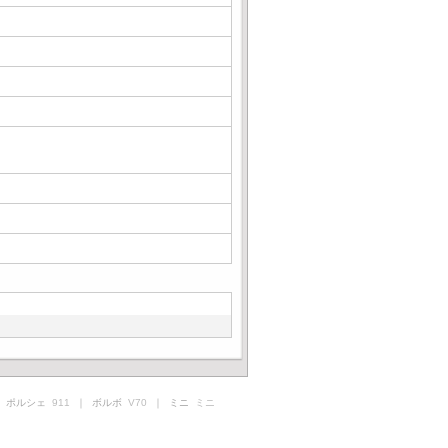
 ポルシェ
911
｜ ボルボ
V70
｜ ミニ
ミニ