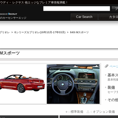
ウディ
・
レクサス
他エッジなプレミア車情報満載！
プ
Car Search
カタ
車のカーセンサーエッジ
ブリオレ
>
6シリーズカブリオレ(16年10月-17年03月)
>
640i Mスポーツ
 Mスポーツ
ペー
基本
基本性
装備
セーフ
その
○：標準装備 △：オプション装備 