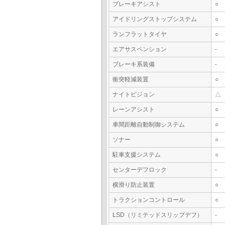
ブレーキアシスト
○
アイドリングストップシステム
○
ランフラットタイヤ
○
エアサスペンション
-
ブレーキ系装備
-
衝突軽減装置
○
ナイトビジョン
△
レーンアシスト
○
車間距離自動制御システム
○
ソナー
○
駐車支援システム
○
センターデフロック
-
横滑り防止装置
○
トラクションコントロール
○
LSD（リミテッドスリップデフ）
-