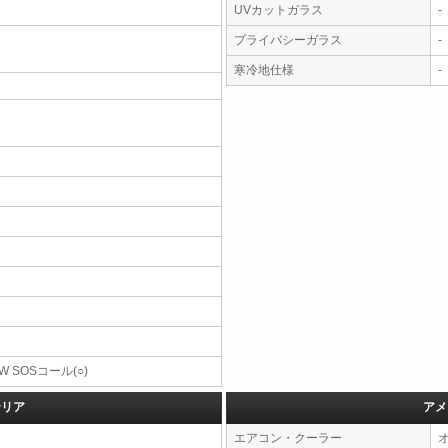
UVカットガラス
-
プライバシーガラス
-
寒冷地仕様
-
W SOSコール(○)
テリア
アメ
エアコン・クーラー