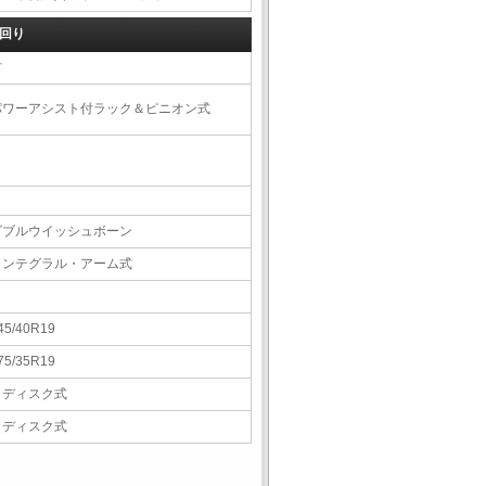
回り
右
パワーアシスト付ラック＆ピニオン式
ダブルウイッシュボーン
インテグラル・アーム式
45/40R19
75/35R19
Ｖディスク式
Ｖディスク式