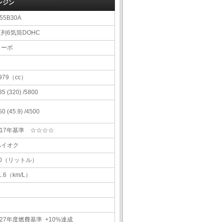
ンジン
55B30A
直列6気筒DOHC
ターボ
979（cc）
35 (320) /5800
50 (45.9) /4500
H17年基準 ☆☆☆☆
ハイオク
70（リットル）
1.6（km/L）
27年度燃費基準 +10%達成