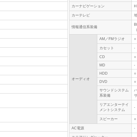
カーナビゲーション
カーテレビ
情報通信系装備
AM／FMラジオ
○
カセット
-
CD
○
MD
-
HDD
○
オーディオ
DVD
○
サウンドシステム
系装備
リアエンターテイ
-
メントシステム
スピーカー
○
AC電源
-