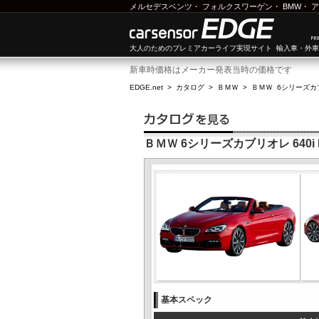
メルセデスベンツ
・
フォルクスワーゲン
・
BMW
・
ア
大人のためのプレミアカーライフ実現サイト 輸入車・外
新車時価格はメーカー発表当時の価格です
EDGE.net
>
カタログ
>
ＢＭＷ
>
ＢＭＷ 6シリーズカ
ＢＭＷ 6シリーズカブリオレ 640i
基本スペック