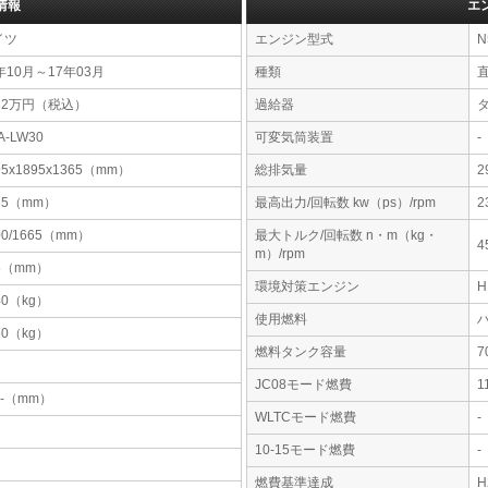
情報
エ
イツ
エンジン型式
N
年10月～17年03月
種類
32万円（税込）
過給器
A-LW30
可変気筒装置
-
95x1895x1365（mm）
総排気量
2
55（mm）
最高出力/回転数 kw（ps）/rpm
2
00/1665（mm）
最大トルク/回転数 n・m（kg・
4
m）/rpm
5（mm）
環境対策エンジン
40（kg）
使用燃料
60（kg）
燃料タンク容量
JC08モード燃費
1
-x-（mm）
WLTCモード燃費
-
10-15モード燃費
-
燃費基準達成
H