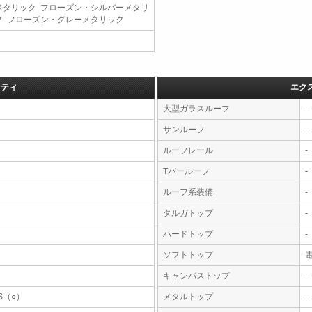
メタリック フローズン・シルバーメタリ
ク フローズン・グレーメタリック
フティ
エク
大型ガラスルーフ
-
サンルーフ
-
ルーフレール
-
Tバールーフ
-
ルーフ系装備
-
タルガトップ
-
ハードトップ
-
ソフトトップ
キャンバストップ
-
S（○）
メタルトップ
-