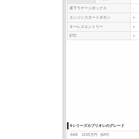
床下ラゲージボックス
-
エンジンスタートボタン
○
キーレスエントリー
○
ETC
○
6シリーズカブリオレのグレード
640i 1155万円 (8AT)