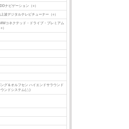
HDDナビゲーション（○）
地上波デジタルテレビチューナー（○）
BMWコネクテッド・ドライブ・プレミアム
（○）
バング＆オルフセン ハイエンドサラウンド
サウンドシステム(△)