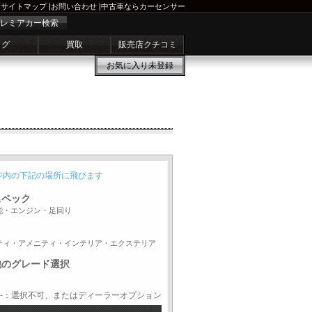
サイトマップ
|
お問い合わせ
|
中古車ならカーセンサー
レミアカー検索
ログ
買取
販売店クチコミ
お気に入り
未登録
ジ内の下記の場所に飛びます
スペック
能・エンジン・足回り
ティ・アメニティ・インテリア・エクステリア
他のグレード選択
-：選択不可、またはディーラーオプション