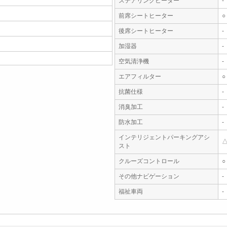
ステアリングヒーター
-
前席シートヒーター
○
後席シートヒーター
-
加湿器
-
空気清浄機
-
エアフィルター
○
抗菌仕様
-
消臭加工
-
防水加工
-
インテリジェントパーキングアシ
スト
クルーズコントロール
○
その他ナビゲーション
-
福祉車両
-