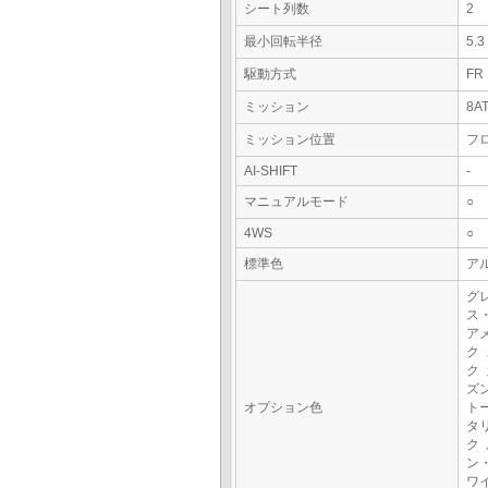
シート列数
2
最小回転半径
5.
駆動方式
FR
ミッション
8A
ミッション位置
フ
AI-SHIFT
-
マニュアルモード
○
4WS
○
標準色
ア
グ
ス
ア
ク
ク
ズ
オプション色
ト
タ
ク
ン
ワ