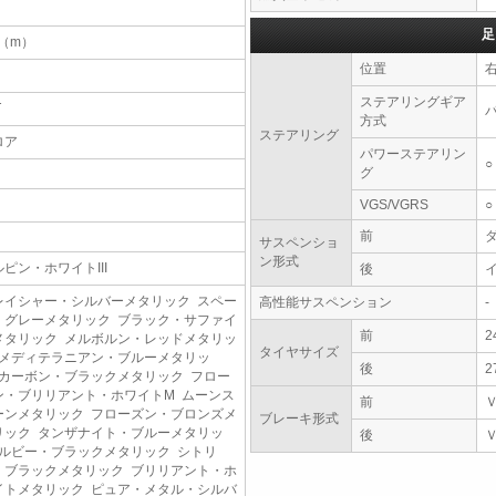
足
3（m）
位置
ステアリングギア
T
方式
ステアリング
ロア
パワーステアリン
○
グ
VGS/VGRS
○
前
サスペンショ
ン形式
ルピン・ホワイトIII
後
レイシャー・シルバーメタリック スペー
高性能サスペンション
-
・グレーメタリック ブラック・サファイ
前
2
メタリック メルボルン・レッドメタリッ
タイヤサイズ
 メディテラニアン・ブルーメタリッ
後
2
 カーボン・ブラックメタリック フロー
ン・ブリリアント・ホワイトM ムーンス
前
ーンメタリック フローズン・ブロンズメ
ブレーキ形式
リック タンザナイト・ブルーメタリッ
後
 ルビー・ブラックメタリック シトリ
・ブラックメタリック ブリリアント・ホ
イトメタリック ピュア・メタル・シルバ