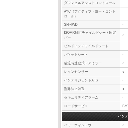
ダウンヒルアシストコントロール
-
AYC（アクティブ・ヨー・コント
-
ロール）
SH-4WD
-
ISOFIX対応チャイルドシート固定
○
バー
ビルドインチャイルドシート
-
バケットシート
-
後退時連動式ドアミラー
○
レインセンサー
○
インテリジェントAFS
○
盗難防止装置
○
セキュリティアラーム
○
ロードサービス
BM
イン
パワーウィンドウ
○