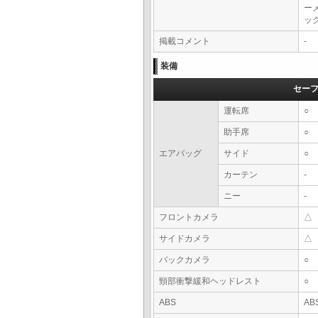
ー
ッ
掲載コメント
-
装備
セー
運転席
○
助手席
○
エアバッグ
サイド
○
カーテン
-
ニー
-
フロントカメラ
△
サイドカメラ
△
バックカメラ
○
頸部衝撃緩和ヘッドレスト
○
ABS
AB