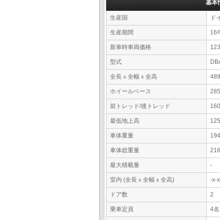
基本
生産国
ド
生産期間
16
新車時車両価格
12
型式
DB
全長ｘ全幅ｘ全高
48
ホイールベース
28
前トレッド/後トレッド
16
最低地上高
12
車体重量
19
車体総重量
21
最大積載量
-
室内 (全長ｘ全幅ｘ全高)
-x
ドア数
2
乗車定員
4名