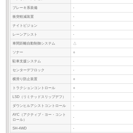
ブレーキ系装備
-
衝突軽減装置
-
ナイトビジョン
-
レーンアシスト
-
車間距離自動制御システム
△
ソナー
○
駐車支援システム
-
センターデフロック
-
横滑り防止装置
○
トラクションコントロール
○
LSD（リミテッドスリップデフ）
-
ダウンヒルアシストコントロール
-
AYC（アクティブ・ヨー・コント
-
ロール）
SH-4WD
-