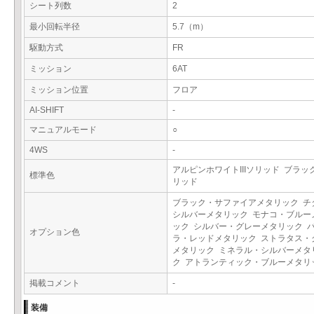
シート列数
2
最小回転半径
5.7（m）
駆動方式
FR
ミッション
6AT
ミッション位置
フロア
AI-SHIFT
-
マニュアルモード
○
4WS
-
アルピンホワイトIIIソリッド ブラック
標準色
リッド
ブラック・サファイアメタリック チ
シルバーメタリック モナコ・ブルー
ック シルバー・グレーメタリック 
オプション色
ラ・レッドメタリック ストラタス・
メタリック ミネラル・シルバーメタ
ク アトランティック・ブルーメタ
掲載コメント
-
装備