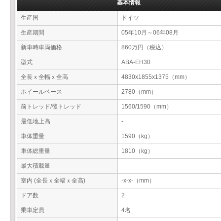
基本情報
生産国
ドイツ
生産期間
05年10月～06年08月
新車時車両価格
860万円（税込）
型式
ABA-EH30
全長ｘ全幅ｘ全高
4830x1855x1375（mm）
ホイールベース
2780（mm）
前トレッド/後トレッド
1560/1590（mm）
最低地上高
-
車体重量
1590（kg）
車体総重量
1810（kg）
最大積載量
-
室内 (全長ｘ全幅ｘ全高)
-x-x-（mm）
ドア数
2
乗車定員
4名