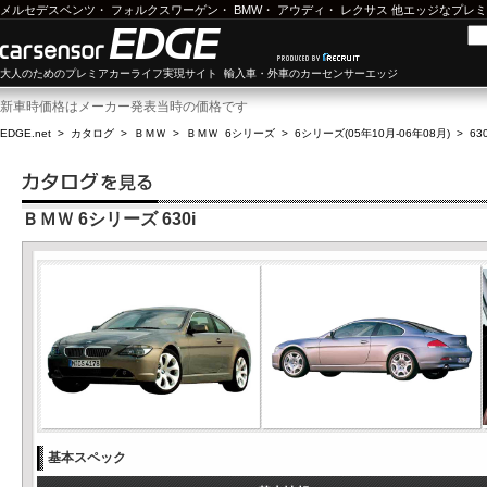
メルセデスベンツ
・
フォルクスワーゲン
・
BMW
・
アウディ
・
レクサス
他エッジなプレミ
大人のためのプレミアカーライフ実現サイト 輸入車・外車のカーセンサーエッジ
新車時価格はメーカー発表当時の価格です
EDGE.net
>
カタログ
>
ＢＭＷ
>
ＢＭＷ 6シリーズ
>
6シリーズ(05年10月-06年08月)
>
630
ＢＭＷ 6シリーズ 630i
基本スペック