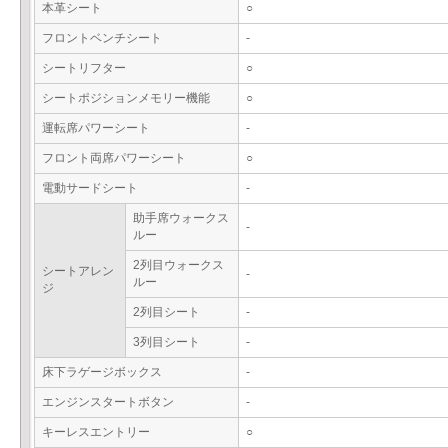
本革シート
○
フロントベンチシート
-
シートリフター
○
シートポジションメモリー機能
○
運転席パワーシート
-
フロント両席パワーシート
○
電動サードシート
-
助手席ウォークス
-
ルー
2列目ウォークス
シートアレン
-
ルー
ジ
2列目シート
-
3列目シート
-
床下ラゲージボックス
-
エンジンスタートボタン
-
キーレスエントリー
○