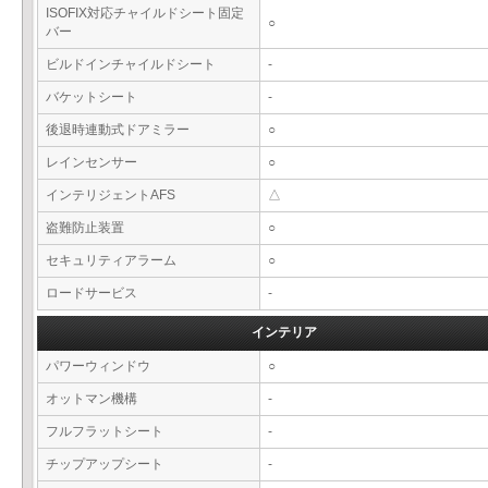
ISOFIX対応チャイルドシート固定
○
バー
ビルドインチャイルドシート
-
バケットシート
-
後退時連動式ドアミラー
○
レインセンサー
○
インテリジェントAFS
△
盗難防止装置
○
セキュリティアラーム
○
ロードサービス
-
インテリア
パワーウィンドウ
○
オットマン機構
-
フルフラットシート
-
チップアップシート
-