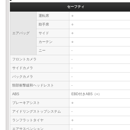
セーフティ
運転席
○
助手席
○
エアバッグ
サイド
○
カーテン
○
ニー
-
フロントカメラ
-
サイドカメラ
-
バックカメラ
-
頸部衝撃緩和ヘッドレスト
-
ABS
EBD付きABS（○）
ブレーキアシスト
○
アイドリングストップシステム
-
ランフラットタイヤ
○
エアサスペンション
-