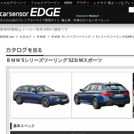
メルセデスベンツ
・
フォルクスワーゲン
・
BMW
・
アウディ
・
レクサス
他エッジなプレミ
大人のためのプレミアカーライフ実現サイト 輸入車・外車のカーセンサーエッジ
新車時価格はメーカー発表当時の価格です
EDGE.net
>
カタログ
>
ＢＭＷ
>
ＢＭＷ 5シリーズツーリング
>
5シリーズツーリング(19年12
ＢＭＷ 5シリーズツーリング 523i Mスポーツ
基本スペック