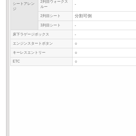
2列目ウォークス
シートアレン
-
ルー
ジ
2列目シート
分割可倒
3列目シート
-
床下ラゲージボックス
-
エンジンスタートボタン
○
キーレスエントリー
○
ETC
○