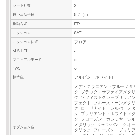
シート列数
2
最小回転半径
5.7（m）
駆動方式
FR
ミッション
8AT
ミッション位置
フロア
AI-SHIFT
-
マニュアルモード
○
4WS
○
標準色
アルピン・ホワイトIII
メディテラニアン・ブルーメタ
ク ブラック・サファイアメタ
ク ソフィストグレーブリリア
フェクト ブルーストーンメタ
ク ロードナイト・シルバーメ
ク ブリリアント・ホワイトメ
ク フローズン・カシミヤ・シ
メタリック シャンパン・クオ
オプション色
タリック フローズン・ブリリ