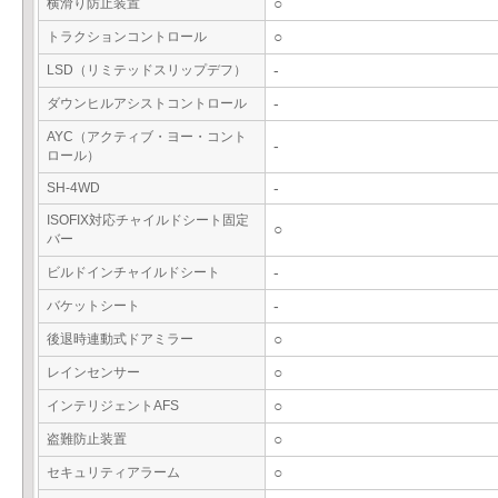
横滑り防止装置
○
トラクションコントロール
○
LSD（リミテッドスリップデフ）
-
ダウンヒルアシストコントロール
-
AYC（アクティブ・ヨー・コント
-
ロール）
SH-4WD
-
ISOFIX対応チャイルドシート固定
○
バー
ビルドインチャイルドシート
-
バケットシート
-
後退時連動式ドアミラー
○
レインセンサー
○
インテリジェントAFS
○
盗難防止装置
○
セキュリティアラーム
○