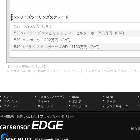
5シリーズツーリングのグレード
523i 696万円 (8AT)
523d xドライブ Mスピリット ディーゼルターボ 798万円 (8AT)
530i Mスポーツ 892万円 (8AT)
540i xドライブ Mスポーツ 4WD 1133万円 (8AT)
【オススメ車種へのリンク】
レクサス
GS
IS
｜ BMW
3シリーズ
5シリーズ
｜ メルセデス・ベンツ
Eクラス
Sクラス
ベンツ
フォルクスワーゲン
BMW
MINI
マイバッハ
スマート
ボルボ
サーブ
フィアット
マセラティ
フェラーリ
ランボルギーニ
利用規約
|
お問い合わせ
|
プライバシーポリシー
輸入