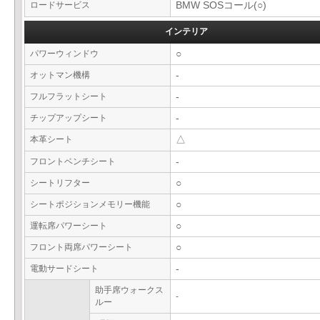
ロードサービス
BMW SOSコール(○)
インテリア
パワーウィンドウ
○
オットマン機構
-
フルフラットシート
-
チップアップシート
-
本革シート
△
フロントベンチシート
-
シートリフター
○
シートポジションメモリー機能
○
運転席パワーシート
○
フロント両席パワーシート
○
電動サードシート
-
助手席ウォークス
-
ルー