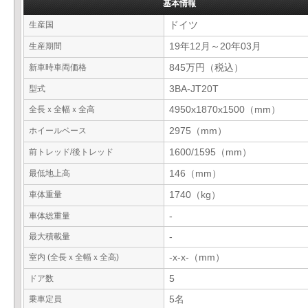
基本情報
生産国
ドイツ
生産期間
19年12月～20年03月
新車時車両価格
845万円（税込）
型式
3BA-JT20T
全長ｘ全幅ｘ全高
4950x1870x1500（mm）
ホイールベース
2975（mm）
前トレッド/後トレッド
1600/1595（mm）
最低地上高
146（mm）
車体重量
1740（kg）
車体総重量
-
最大積載量
-
室内 (全長ｘ全幅ｘ全高)
-x-x-（mm）
ドア数
5
乗車定員
5名