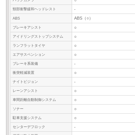
バックカメラ
○
頸部衝撃緩和ヘッドレスト
-
ABS（○）
ABS
ブレーキアシスト
○
アイドリングストップシステム
○
ランフラットタイヤ
○
エアサスペンション
○
ブレーキ系装備
-
衝突軽減装置
○
ナイトビジョン
-
レーンアシスト
○
車間距離自動制御システム
○
ソナー
○
駐車支援システム
○
センターデフロック
-