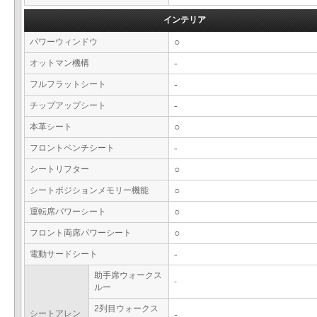
インテリア
パワーウィンドウ
○
オットマン機構
-
フルフラットシート
-
チップアップシート
-
本革シート
○
フロントベンチシート
-
シートリフター
○
シートポジションメモリー機能
○
運転席パワーシート
○
フロント両席パワーシート
○
電動サードシート
-
助手席ウォークス
-
ルー
2列目ウォークス
シートアレン
-