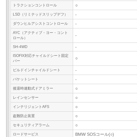
トラクションコントロール
○
LSD（リミテッドスリップデフ）
-
ダウンヒルアシストコントロール
-
AYC（アクティブ・ヨー・コント
-
ロール）
SH-4WD
-
ISOFIX対応チャイルドシート固定
○
バー
ビルドインチャイルドシート
-
バケットシート
-
後退時連動式ドアミラー
○
レインセンサー
○
インテリジェントAFS
○
盗難防止装置
○
セキュリティアラーム
○
ロードサービス
BMW SOSコール(○)