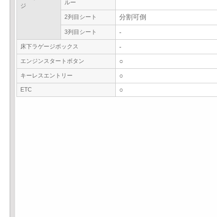
ルー
ジ
2列目シート
分割可倒
3列目シート
-
床下ラゲージボックス
-
エンジンスタートボタン
○
キーレスエントリー
○
ETC
○