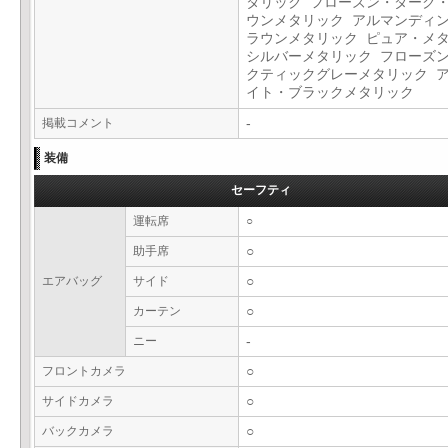
タリック フローズン・ダーク
ウンメタリック アルマンディ
ラウンメタリック ピュア・メ
シルバーメタリック フローズ
クティックグレーメタリック 
イト・ブラックメタリック
掲載コメント
-
装備
セーフティ
運転席
○
助手席
○
エアバッグ
サイド
○
カーテン
○
ニー
-
フロントカメラ
○
サイドカメラ
○
バックカメラ
○