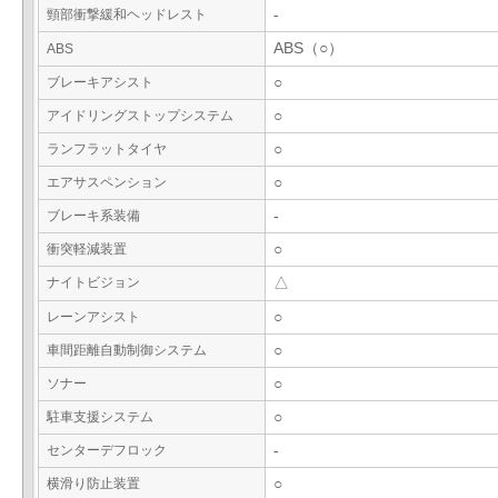
頸部衝撃緩和ヘッドレスト
-
ABS（○）
ABS
ブレーキアシスト
○
アイドリングストップシステム
○
ランフラットタイヤ
○
エアサスペンション
○
ブレーキ系装備
-
衝突軽減装置
○
ナイトビジョン
△
レーンアシスト
○
車間距離自動制御システム
○
ソナー
○
駐車支援システム
○
センターデフロック
-
横滑り防止装置
○