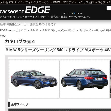
メルセデスベンツ
・
フォルクスワーゲン
・
BMW
・
アウディ
・
レクサス
他エッジなプレミ
大人のためのプレミアカーライフ実現サイト 輸入車・外車のカーセンサーエッジ
新車時価格はメーカー発表当時の価格です
EDGE.net
>
カタログ
>
ＢＭＷ
>
ＢＭＷ 5シリーズツーリング
>
5シリーズツーリング(19年01
4WD
ＢＭＷ 5シリーズツーリング 540i xドライブ Mスポーツ 4W
基本スペック