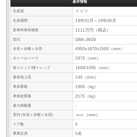
基本情報
生産国
ドイツ
生産期間
19年01月～19年06月
新車時車両価格
1111万円（税込）
型式
DBA-JM30
全長ｘ全幅ｘ全高
4950x1870x1500（mm）
ホイールベース
2975（mm）
前トレッド/後トレッド
1600/1595（mm）
最低地上高
140（mm）
車体重量
1900（kg）
車体総重量
2175（kg）
最大積載量
-
室内 (全長ｘ全幅ｘ全高)
-x-x-（mm）
ドア数
5
乗車定員
5名