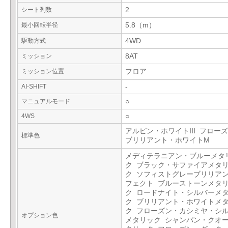
シート列数
2
最小回転半径
5.8（m）
駆動方式
4WD
ミッション
8AT
ミッション位置
フロア
AI-SHIFT
-
マニュアルモード
○
4WS
○
アルピン・ホワイトIII フロー
標準色
ブリリアント・ホワイトM
メディテラニアン・ブルーメタ
ク ブラック・サファイアメタ
ク ソフィストグレーブリリア
フェクト ブルーストーンメタ
ク ロードナイト・シルバーメ
ク ブリリアント・ホワイトメ
ク フローズン・カシミヤ・シ
オプション色
メタリック シャンパン・クオ