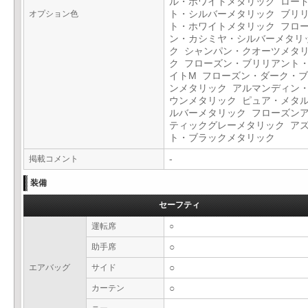
ル・ホワイトメタリック ロー
オプション色
ト・シルバーメタリック ブリ
ト・ホワイトメタリック フロ
ン・カシミヤ・シルバーメタリ
ク シャンパン・クオーツメタ
ク フローズン・ブリリアント
イトM フローズン・ダーク・
ンメタリック アルマンディン
ウンメタリック ピュア・メタ
ルバーメタリック フローズン
ティックグレーメタリック ア
ト・ブラックメタリック
掲載コメント
-
装備
セーフティ
運転席
○
助手席
○
エアバッグ
サイド
○
カーテン
○