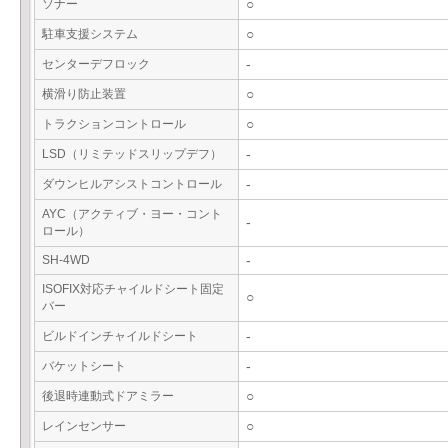
ソナー
○
駐車支援システム
○
センターデフロック
-
横滑り防止装置
○
トラクションコントロール
○
LSD（リミテッドスリップデフ）
-
ダウンヒルアシストコントロール
-
AYC（アクティブ・ヨー・コント
-
ロール）
SH-4WD
-
ISOFIX対応チャイルドシート固定
○
バー
ビルドインチャイルドシート
-
バケットシート
-
後退時連動式ドアミラー
○
レインセンサー
○