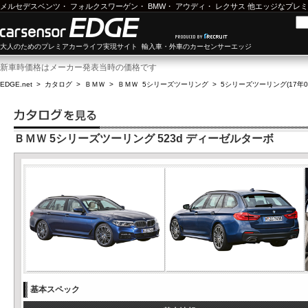
メルセデスベンツ
・
フォルクスワーゲン
・
BMW
・
アウディ
・
レクサス
他エッジなプレミ
大人のためのプレミアカーライフ実現サイト 輸入車・外車のカーセンサーエッジ
新車時価格はメーカー発表当時の価格です
EDGE.net
>
カタログ
>
ＢＭＷ
>
ＢＭＷ 5シリーズツーリング
>
5シリーズツーリング(17年08
ＢＭＷ 5シリーズツーリング 523d ディーゼルターボ
基本スペック