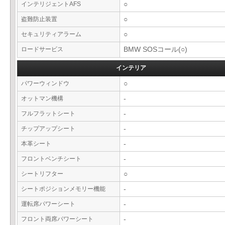
インテリジェントAFS
○
盗難防止装置
○
セキュリティアラーム
○
ロードサービス
BMW SOSコール(○)
インテリア
パワーウィンドウ
○
オットマン機構
-
フルフラットシート
-
チップアップシート
-
本革シート
-
フロントベンチシート
-
シートリフター
○
シートポジションメモリー機能
-
運転席パワーシート
-
フロント両席パワーシート
-