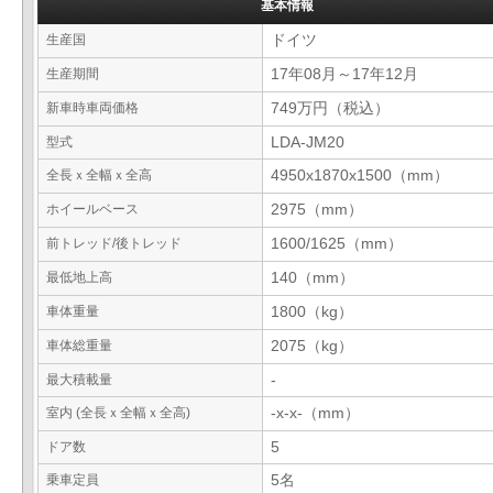
基本情報
生産国
ドイツ
生産期間
17年08月～17年12月
新車時車両価格
749万円（税込）
型式
LDA-JM20
全長ｘ全幅ｘ全高
4950x1870x1500（mm）
ホイールベース
2975（mm）
前トレッド/後トレッド
1600/1625（mm）
最低地上高
140（mm）
車体重量
1800（kg）
車体総重量
2075（kg）
最大積載量
-
室内 (全長ｘ全幅ｘ全高)
-x-x-（mm）
ドア数
5
乗車定員
5名