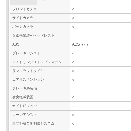
ニー
-
フロントカメラ
○
サイドカメラ
○
バックカメラ
○
頸部衝撃緩和ヘッドレスト
-
ABS（○）
ABS
ブレーキアシスト
○
アイドリングストップシステム
○
ランフラットタイヤ
○
エアサスペンション
○
ブレーキ系装備
-
衝突軽減装置
○
ナイトビジョン
-
レーンアシスト
○
車間距離自動制御システム
○