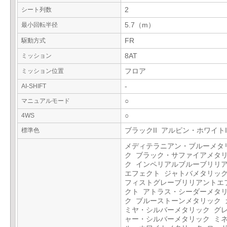
シート列数
2
最小回転半径
5.7（m）
駆動方式
FR
ミッション
8AT
ミッション位置
フロア
AI-SHIFT
-
マニュアルモード
○
4WS
○
標準色
ブラックII アルピン・ホワイトI
メディテラニアン・ブルーメタ
ク ブラック・サファイアメタ
ク インペリアルブルーブリリ
エフェクト ジャトバメタリック
フィストグレーブリリアントエ
クト アトラス・シーダーメタ
ク ブルーストーンメタリック 
ミヤ・シルバーメタリック グ
ャー・シルバーメタリック ミ