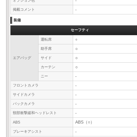
オプション色
-
掲載コメント
-
装備
セーフティ
運転席
○
助手席
○
エアバッグ
サイド
○
カーテン
○
ニー
-
フロントカメラ
-
サイドカメラ
-
バックカメラ
-
頸部衝撃緩和ヘッドレスト
-
ABS（○）
ABS
ブレーキアシスト
-