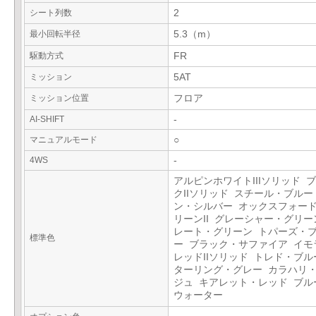
シート列数
2
最小回転半径
5.3（m）
駆動方式
FR
ミッション
5AT
ミッション位置
フロア
AI-SHIFT
-
マニュアルモード
○
4WS
-
アルピンホワイトIIIソリッド 
クIIソリッド スチール・ブルー
ン・シルバー オックスフォー
リーンII グレーシャー・グリー
レート・グリーン トパーズ・
標準色
ー ブラック・サファイア イモ
レッドIIソリッド トレド・ブル
ターリング・グレー カラハリ
ジュ キアレット・レッド ブル
ウォーター