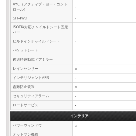
AYC（アクティブ・ヨー・コント
-
ロール）
SH-4WD
-
ISOFIX対応チャイルドシート固定
-
バー
ビルドインチャイルドシート
-
バケットシート
-
後退時連動式ドアミラー
-
レインセンサー
○
インテリジェントAFS
-
盗難防止装置
○
セキュリティアラーム
-
ロードサービス
-
インテリア
パワーウィンドウ
○
オットマン機構
-