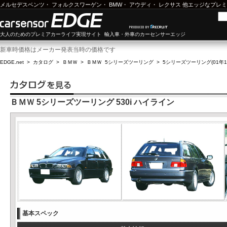
メルセデスベンツ
・
フォルクスワーゲン
・
BMW
・
アウディ
・
レクサス
他エッジなプレミ
大人のためのプレミアカーライフ実現サイト 輸入車・外車のカーセンサーエッジ
新車時価格はメーカー発表当時の価格です
EDGE.net
>
カタログ
>
ＢＭＷ
>
ＢＭＷ 5シリーズツーリング
>
5シリーズツーリング(01年10
ＢＭＷ 5シリーズツーリング 530i ハイライン
基本スペック