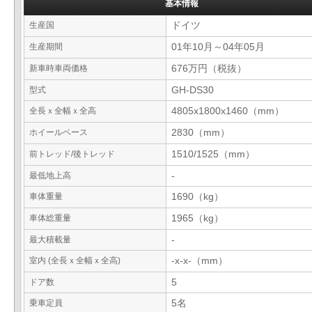
基本情報
生産国
ドイツ
生産期間
01年10月～04年05月
新車時車両価格
676万円（税抜）
型式
GH-DS30
全長ｘ全幅ｘ全高
4805x1800x1460（mm）
ホイールベース
2830（mm）
前トレッド/後トレッド
1510/1525（mm）
最低地上高
-
車体重量
1690（kg）
車体総重量
1965（kg）
最大積載量
-
室内 (全長ｘ全幅ｘ全高)
-x-x-（mm）
ドア数
5
乗車定員
5名