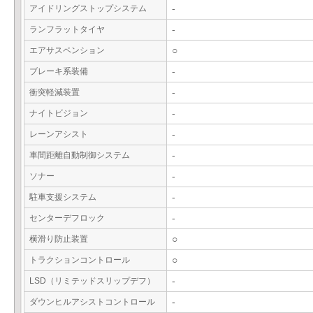
アイドリングストップシステム
-
ランフラットタイヤ
-
エアサスペンション
○
ブレーキ系装備
-
衝突軽減装置
-
ナイトビジョン
-
レーンアシスト
-
車間距離自動制御システム
-
ソナー
-
駐車支援システム
-
センターデフロック
-
横滑り防止装置
○
トラクションコントロール
○
LSD（リミテッドスリップデフ）
-
ダウンヒルアシストコントロール
-