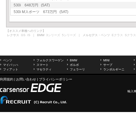
530i 648万円 (5AT)
530i Mスポーツ 673万円 (5AT)
【オススメ車種へのリンク】
レクサス
GS
IS
｜ BMW
3シリーズ
5シリーズ
｜ メルセデス・ベンツ
Eクラス
Sクラス
ベンツ
フォルクスワーゲン
BMW
MINI
マイバッハ
スマート
ボルボ
サーブ
フィアット
マセラティ
フェラーリ
ランボルギーニ
利用規約
|
お問い合わせ
|
プライバシーポリシー
輸入