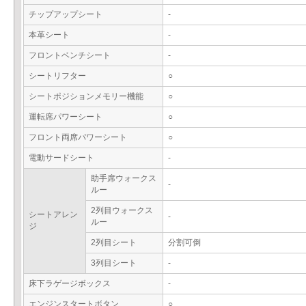
チップアップシート
-
本革シート
-
フロントベンチシート
-
シートリフター
○
シートポジションメモリー機能
○
運転席パワーシート
○
フロント両席パワーシート
○
電動サードシート
-
助手席ウォークス
-
ルー
2列目ウォークス
シートアレン
-
ルー
ジ
2列目シート
分割可倒
3列目シート
-
床下ラゲージボックス
-
エンジンスタートボタン
○