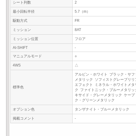
シート列数
2
最小回転半径
5.7（m）
駆動方式
FR
ミッション
8AT
ミッション位置
フロア
AI-SHIFT
-
マニュアルモード
○
4WS
△
アルピン・ホワイト ブラック・サフ
メタリック ソフィストグレーブリリ
エフェクト ミネラル・ホワイトメタ
標準色
ク ファイトニック・ブルーメタリッ
キサイド・グレーメタリック ケープ
ク・グリーンメタリック
オプション色
タンザナイト・ブルーメタリック
掲載コメント
-