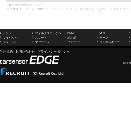
【オススメ車種へのリンク】
レクサス
GS
IS
｜ BMW
3シリーズ
5シリーズ
｜ メルセデス・ベンツ
Eクラス
Sクラス
ベンツ
フォルクスワーゲン
BMW
MINI
マイバッハ
スマート
ボルボ
サーブ
フィアット
マセラティ
フェラーリ
ランボルギーニ
利用規約
|
お問い合わせ
|
プライバシーポリシー
輸入