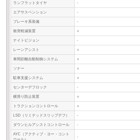
ランフラットタイヤ
-
エアサスペンション
-
ブレーキ系装備
-
衝突軽減装置
○
ナイトビジョン
-
レーンアシスト
○
車間距離自動制御システム
○
ソナー
○
駐車支援システム
○
センターデフロック
-
横滑り防止装置
○
トラクションコントロール
○
LSD（リミテッドスリップデフ）
-
ダウンヒルアシストコントロール
-
AYC（アクティブ・ヨー・コント
-
ロール）