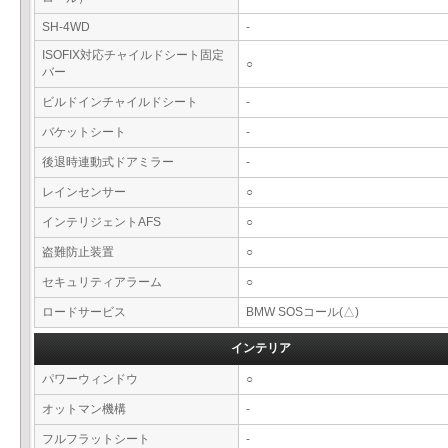
SH-4WD
-
ISOFIX対応チャイルドシート固定
○
バー
ビルドインチャイルドシート
-
バケットシート
-
後退時連動式ドアミラー
-
レインセンサー
○
インテリジェントAFS
○
盗難防止装置
○
セキュリティアラーム
○
ロードサービス
BMW SOSコール(△)
インテリア
パワーウィンドウ
○
オットマン機構
-
フルフラットシート
-