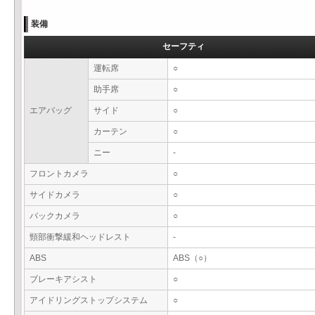
装備
セーフティ
運転席
○
助手席
○
エアバッグ
サイド
○
カーテン
○
ニー
-
フロントカメラ
○
サイドカメラ
○
バックカメラ
○
頸部衝撃緩和ヘッドレスト
-
ABS
ABS（○）
ブレーキアシスト
○
アイドリングストップシステム
○