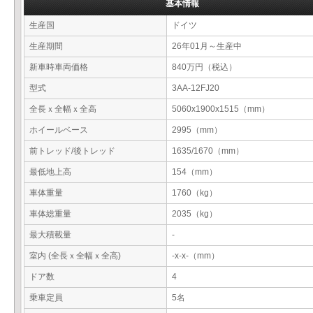
基本情報
生産国
ドイツ
生産期間
26年01月～生産中
新車時車両価格
840万円（税込）
型式
3AA-12FJ20
全長ｘ全幅ｘ全高
5060x1900x1515（mm）
ホイールベース
2995（mm）
前トレッド/後トレッド
1635/1670（mm）
最低地上高
154（mm）
車体重量
1760（kg）
車体総重量
2035（kg）
最大積載量
-
室内 (全長ｘ全幅ｘ全高)
-x-x-（mm）
ドア数
4
乗車定員
5名