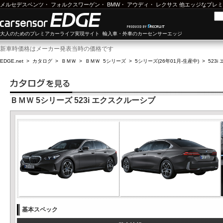
メルセデスベンツ
・
フォルクスワーゲン
・
BMW
・
アウディ
・
レクサス
他エッジなプレミ
大人のためのプレミアカーライフ実現サイト 輸入車・外車のカーセンサーエッジ
新車時価格はメーカー発表当時の価格です
EDGE.net
>
カタログ
>
ＢＭＷ
>
ＢＭＷ 5シリーズ
>
5シリーズ(26年01月-生産中)
>
523
ＢＭＷ 5シリーズ 523i エクスクルーシブ
基本スペック