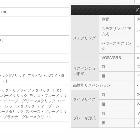
足
7（m）
位置
ステアリングギア
T
方式
ステアリング
ロア
パワーステアリン
○
グ
VGS/VGRS
○
前
サスペンショ
ン形式
ックIIソリッド アルピン・ホワイトIII
後
リッド
高性能サスペンション
-
ラック・サファイアメタリック チタン・
前
2
ルバーメタリック モナコ・ブルーメタリ
タイヤサイズ
ク ディープ・グリーンメタリック バー
後
2
ラ・レッドメタリック ディープ・シー・
ルーメタリック スペース・グレーメタリ
前
ク プラチナ・グレーメタリック
ブレーキ形式
後