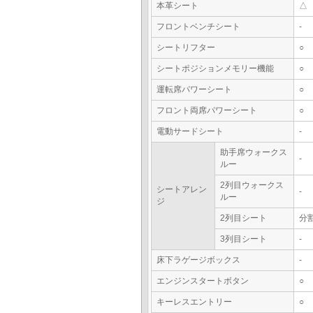
本革シート
△
フロントベンチシート
-
シートリフター
○
シートポジションメモリー機能
○
運転席パワーシート
○
フロント両席パワーシート
○
電動サードシート
-
助手席ウォークス
-
ルー
2列目ウォークス
シートアレン
-
ルー
ジ
2列目シート
分
3列目シート
-
床下ラゲージボックス
-
エンジンスタートボタン
○
キーレスエントリー
○