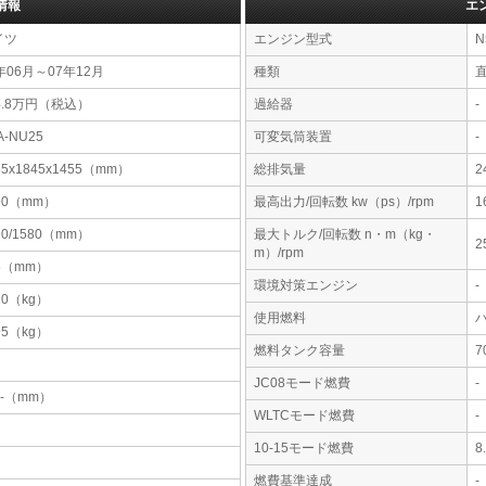
情報
エ
イツ
エンジン型式
N
年06月～07年12月
種類
4.8万円（税込）
過給器
-
A-NU25
可変気筒装置
-
55x1845x1455（mm）
総排気量
2
90（mm）
最高出力/回転数 kw（ps）/rpm
1
60/1580（mm）
最大トルク/回転数 n・m（kg・
2
m）/rpm
5（mm）
環境対策エンジン
-
20（kg）
使用燃料
95（kg）
燃料タンク容量
JC08モード燃費
-
-x-（mm）
WLTCモード燃費
-
10-15モード燃費
8
燃費基準達成
-