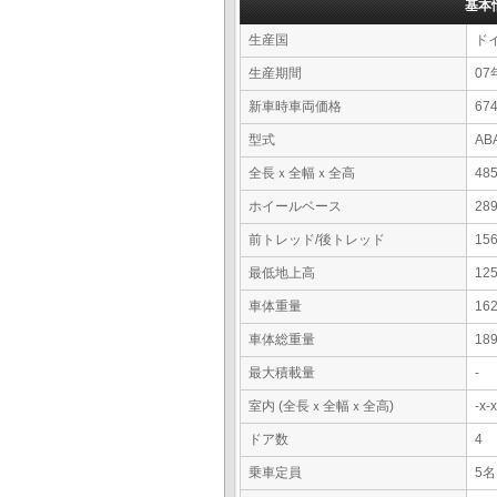
基本
生産国
ド
生産期間
07
新車時車両価格
67
型式
AB
全長ｘ全幅ｘ全高
48
ホイールベース
28
前トレッド/後トレッド
15
最低地上高
12
車体重量
16
車体総重量
18
最大積載量
-
室内 (全長ｘ全幅ｘ全高)
-x
ドア数
4
乗車定員
5名