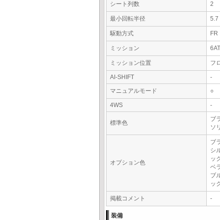
シート列数
2
最小回転半径
5.
駆動方式
FR
ミッション
6A
ミッション位置
フ
AI-SHIFT
-
マニュアルモード
○
4WS
-
ブラ
標準色
ソ
ブ
シ
ッ
オプション色
ベ
ブ
ッ
掲載コメント
-
装備