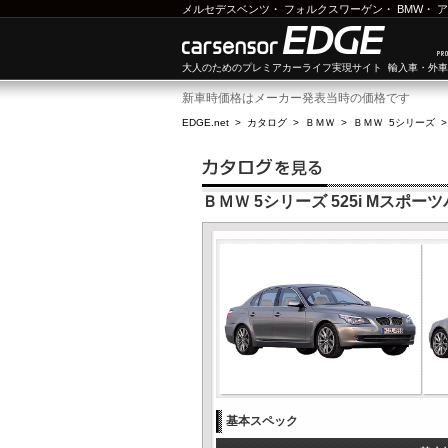
メルセデスベンツ
・
フォルクスワーゲン
・
BMW
・
ア
大人のためのプレミアカーライフ実現サイト 輸入車・外
新車時価格はメーカー発表当時の価格です
EDGE.net
>
カタログ
>
ＢＭＷ
>
ＢＭＷ 5シリーズ
ＢＭＷ 5シリーズ 525i Mスポー
基本スペック