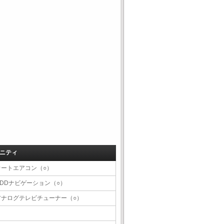
ニティ
オートエアコン（○）
HDDナビゲーション（○）
アナログテレビチューナー（○）