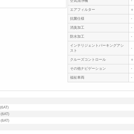
空気清浄機
-
エアフィルター
○
抗菌仕様
-
消臭加工
-
防水加工
-
インテリジェントパーキングアシ
-
スト
クルーズコントロール
○
その他ナビゲーション
-
福祉車両
-
6AT)
6AT)
6AT)