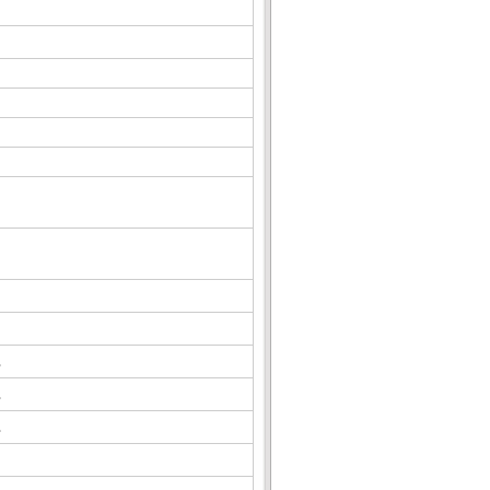
△
△
△