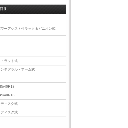
回り
左
パワーアシスト付ラック＆ピニオン式
ストラット式
インテグラル・アーム式
45/40R18
45/40R18
Ｖディスク式
Ｖディスク式