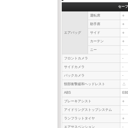
セー
運転席
○
助手席
○
エアバッグ
サイド
○
カーテン
○
ニー
-
フロントカメラ
-
サイドカメラ
-
バックカメラ
-
頸部衝撃緩和ヘッドレスト
△
ABS
EB
ブレーキアシスト
○
アイドリングストップシステム
-
ランフラットタイヤ
○
エアサスペンション
-