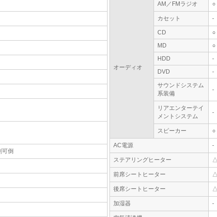
AM／FMラジオ
○
カセット
-
CD
○
MD
○
HDD
-
オーディオ
DVD
-
サウンドシステム
-
系装備
リアエンターテイ
-
メントシステム
スピーカー
○
AC電源
-
割可倒
ステアリングヒーター
前席シートヒーター
後席シートヒーター
加湿器
-