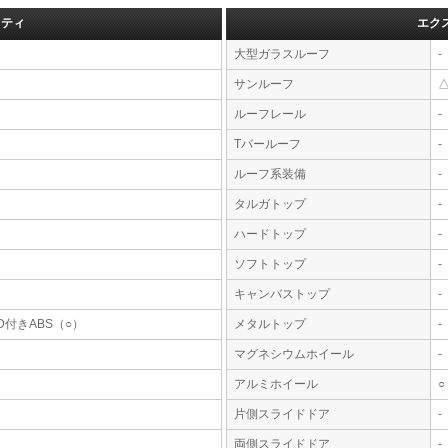
フティ
エク
大型ガラスルーフ
-
サンルーフ
ルーフレール
-
Tバールーフ
-
ルーフ系装備
-
タルガトップ
-
ハードトップ
-
ソフトトップ
-
キャンバストップ
-
D付きABS（○）
メタルトップ
-
マグネシウムホイール
-
アルミホイール
○
片側スライドドア
-
両側スライドドア
-