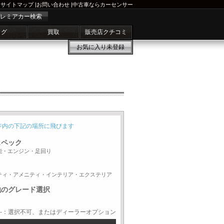
サイトマップ
|
お問い合わせ
|
中古車ならカーセンサー
レミアカー検索
ログ
買取
販売店クチコミ
お気に入り
未登録
ジ内の下記の場所に飛びます
スペック
能・エンジン・足回り
ティ・アメニティ・インテリア・エクステリア
他のグレード選択
-：選択不可、またはディーラーオプション