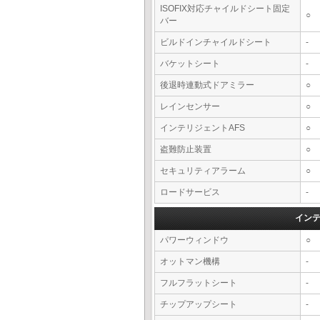
ISOFIX対応チャイルドシート固定
○
バー
ビルドインチャイルドシート
-
バケットシート
-
後退時連動式ドアミラー
○
レインセンサー
○
インテリジェントAFS
○
盗難防止装置
○
セキュリティアラーム
○
ロードサービス
-
イン
パワーウィンドウ
○
オットマン機構
-
フルフラットシート
-
チップアップシート
-