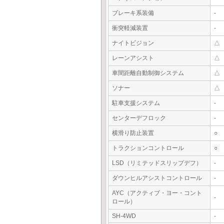
ブレーキ系装備
-
衝突軽減装置
-
ナイトビジョン
△
レーンアシスト
△
車間距離自動制御システム
△
ソナー
△
駐車支援システム
-
センターデフロック
-
横滑り防止装置
○
トラクションコントロール
○
LSD（リミテッドスリップデフ）
-
ダウンヒルアシストコントロール
-
AYC（アクティブ・ヨー・コント
-
ロール）
SH-4WD
-