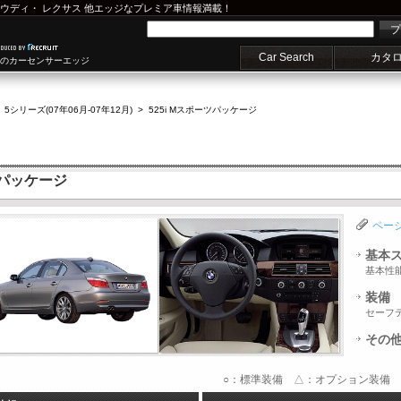
ウディ
・
レクサス
他エッジなプレミア車情報満載！
プ
Car Search
カタ
車のカーセンサーエッジ
>
5シリーズ(07年06月-07年12月)
>
525i Mスポーツパッケージ
ツパッケージ
ペー
基本
基本性
装備
セーフ
その
○：標準装備 △：オプション装備 