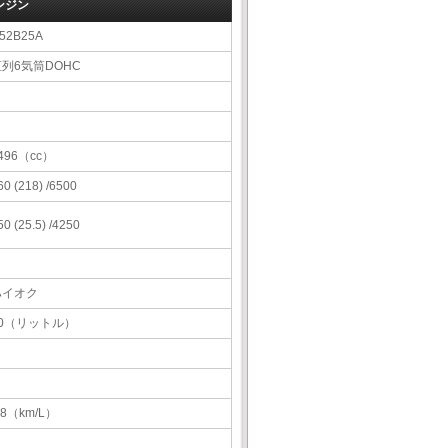
ンジン
52B25A
直列6気筒DOHC
496（cc）
60 (218) /6500
50 (25.5) /4250
ハイオク
70（リットル）
.8（km/L）