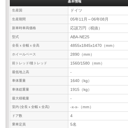
基本情報
生産国
ドイツ
生産期間
05年11月～06年08月
新車時車両価格
応談万円（税抜）
型式
ABA-NE25
全長ｘ全幅ｘ全高
4855x1845x1470（mm）
ホイールベース
2890（mm）
前トレッド/後トレッド
1560/1580（mm）
最低地上高
-
車体重量
1640（kg）
車体総重量
1915（kg）
最大積載量
-
室内 (全長ｘ全幅ｘ全高)
-x-x-（mm）
ドア数
4
乗車定員
5名