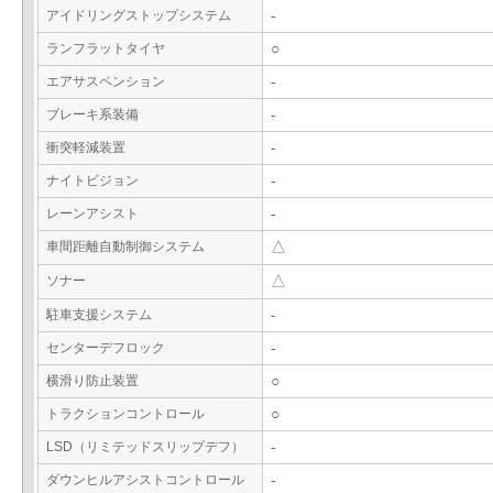
アイドリングストップシステム
-
ランフラットタイヤ
○
エアサスペンション
-
ブレーキ系装備
-
衝突軽減装置
-
ナイトビジョン
-
レーンアシスト
-
車間距離自動制御システム
△
ソナー
△
駐車支援システム
-
センターデフロック
-
横滑り防止装置
○
トラクションコントロール
○
LSD（リミテッドスリップデフ）
-
ダウンヒルアシストコントロール
-