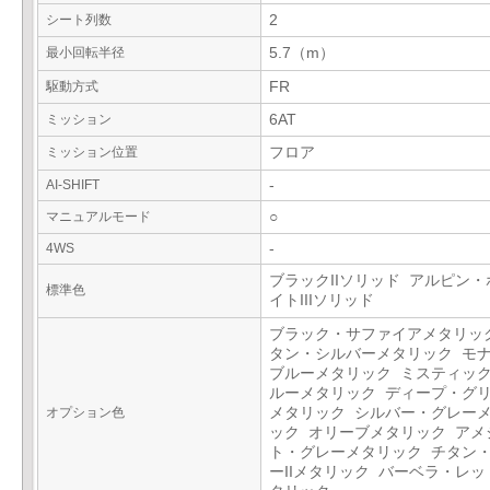
シート列数
2
最小回転半径
5.7（m）
駆動方式
FR
ミッション
6AT
ミッション位置
フロア
AI-SHIFT
-
マニュアルモード
○
4WS
-
ブラックIIソリッド アルピン・
標準色
イトIIIソリッド
ブラック・サファイアメタリッ
タン・シルバーメタリック モ
ブルーメタリック ミスティッ
ルーメタリック ディープ・グ
オプション色
メタリック シルバー・グレー
ック オリーブメタリック アメ
ト・グレーメタリック チタン
ーIIメタリック バーベラ・レッ