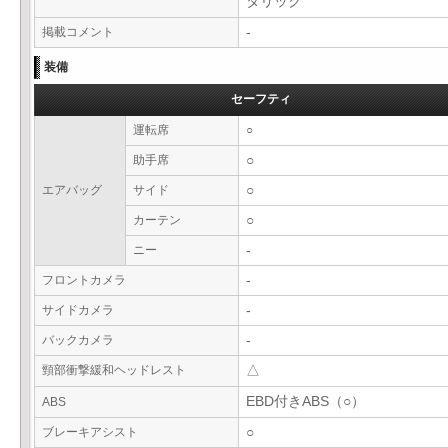
タリック
掲載コメント
-
装備
セーフティ
運転席
○
助手席
○
エアバッグ
サイド
○
カーテン
○
ニー
-
フロントカメラ
-
サイドカメラ
-
バックカメラ
-
頸部衝撃緩和ヘッドレスト
△
EBD付きABS（○）
ABS
ブレーキアシスト
○