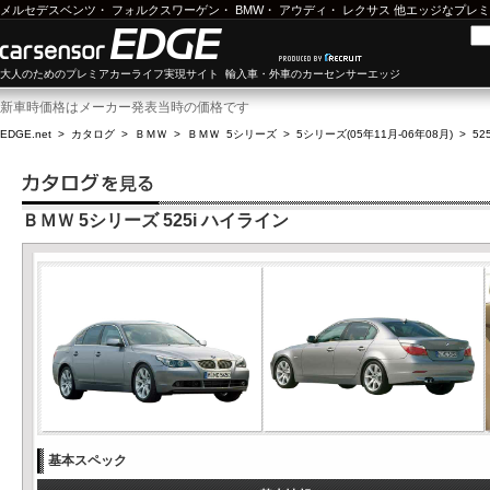
メルセデスベンツ
・
フォルクスワーゲン
・
BMW
・
アウディ
・
レクサス
他エッジなプレミ
大人のためのプレミアカーライフ実現サイト 輸入車・外車のカーセンサーエッジ
新車時価格はメーカー発表当時の価格です
EDGE.net
>
カタログ
>
ＢＭＷ
>
ＢＭＷ 5シリーズ
>
5シリーズ(05年11月-06年08月)
>
52
ＢＭＷ 5シリーズ 525i ハイライン
基本スペック