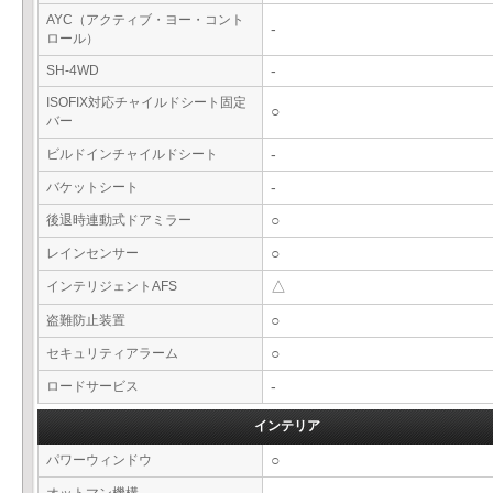
AYC（アクティブ・ヨー・コント
-
ロール）
SH-4WD
-
ISOFIX対応チャイルドシート固定
○
バー
ビルドインチャイルドシート
-
バケットシート
-
後退時連動式ドアミラー
○
レインセンサー
○
インテリジェントAFS
△
盗難防止装置
○
セキュリティアラーム
○
ロードサービス
-
インテリア
パワーウィンドウ
○