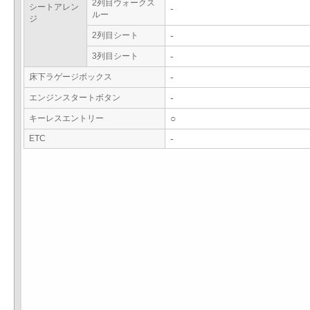
2列目ウォークス
シートアレン
-
ルー
ジ
2列目シート
-
3列目シート
-
床下ラゲージボックス
-
エンジンスタートボタン
-
キーレスエントリー
○
ETC
-