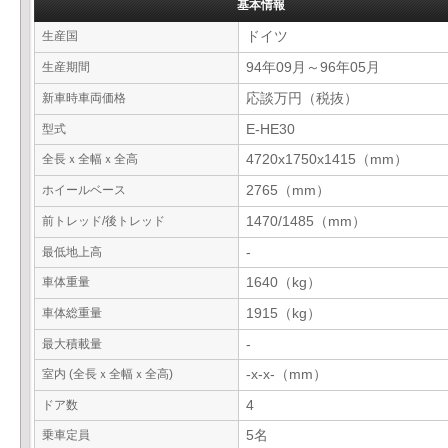
基本情報
生産国
ドイツ
生産期間
94年09月～96年05月
新車時車両価格
応談万円（税抜）
型式
E-HE30
全長ｘ全幅ｘ全高
4720x1750x1415（mm）
ホイールベース
2765（mm）
前トレッド/後トレッド
1470/1485（mm）
最低地上高
-
車体重量
1640（kg）
車体総重量
1915（kg）
最大積載量
-
室内 (全長ｘ全幅ｘ全高)
-x-x-（mm）
ドア数
4
乗車定員
5名