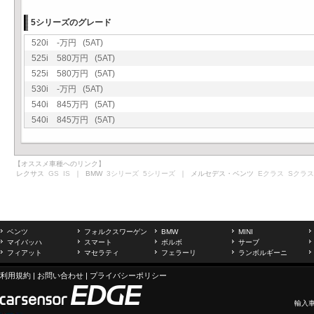
5シリーズのグレード
520i -万円 (5AT)
525i 580万円 (5AT)
525i 580万円 (5AT)
530i -万円 (5AT)
540i 845万円 (5AT)
540i 845万円 (5AT)
【オススメ車種へのリンク】
レクサス
GS
IS
｜ BMW
3シリーズ
5シリーズ
｜ メルセデス・ベンツ
Eクラス
Sクラス
ベンツ
フォルクスワーゲン
BMW
MINI
マイバッハ
スマート
ボルボ
サーブ
フィアット
マセラティ
フェラーリ
ランボルギーニ
利用規約
|
お問い合わせ
|
プライバシーポリシー
輸入