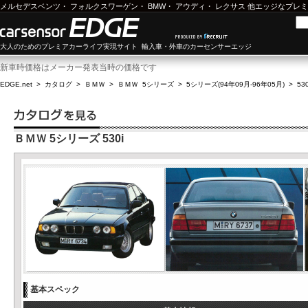
メルセデスベンツ
・
フォルクスワーゲン
・
BMW
・
アウディ
・
レクサス
他エッジなプレミ
大人のためのプレミアカーライフ実現サイト 輸入車・外車のカーセンサーエッジ
新車時価格はメーカー発表当時の価格です
EDGE.net
>
カタログ
>
ＢＭＷ
>
ＢＭＷ 5シリーズ
>
5シリーズ(94年09月-96年05月)
>
530
ＢＭＷ 5シリーズ 530i
基本スペック