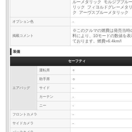
ルーメタリック モルジブブル
リック フィヨルドグレーメタ
ク アーヴスブルーメタリック
オプション色
-
※このクルマの燃費は発売当時
掲載コメント
料により、10モードの数値を表
ております。燃費=6.4km/l
装備
セーフティ
運転席
○
助手席
○
エアバッグ
サイド
-
カーテン
-
ニー
-
フロントカメラ
-
サイドカメラ
-