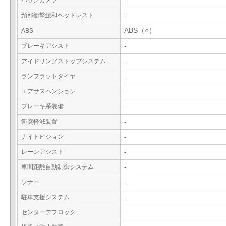
バックカメラ
-
頸部衝撃緩和ヘッドレスト
-
ABS（○）
ABS
ブレーキアシスト
-
アイドリングストップシステム
-
ランフラットタイヤ
-
エアサスペンション
-
ブレーキ系装備
-
衝突軽減装置
-
ナイトビジョン
-
レーンアシスト
-
車間距離自動制御システム
-
ソナー
-
駐車支援システム
-
センターデフロック
-