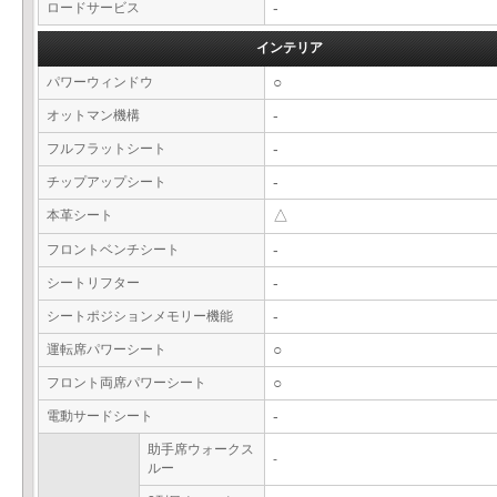
ロードサービス
-
インテリア
パワーウィンドウ
○
オットマン機構
-
フルフラットシート
-
チップアップシート
-
本革シート
△
フロントベンチシート
-
シートリフター
-
シートポジションメモリー機能
-
運転席パワーシート
○
フロント両席パワーシート
○
電動サードシート
-
助手席ウォークス
-
ルー