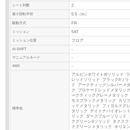
シート列数
2
最小回転半径
5.5（m）
駆動方式
FR
ミッション
5AT
ミッション位置
フロア
AI-SHIFT
-
マニュアルモード
-
4WS
-
アルピンホワイトIIIソリッド 
レッドソリッド ブラックIIソリ
ド アークティックシルバーメ
ク ブロケードレッドメタリック
ークティックグレーメタリック
モスブラックメタリック カリ
ッドメタリック フィヨルドグ
標準色
タリック デイトナバイオレッ
リック ダークブルーソリッド 
クグリーンIIソリッド オクスフ
ドグリーンメタリック オリエ