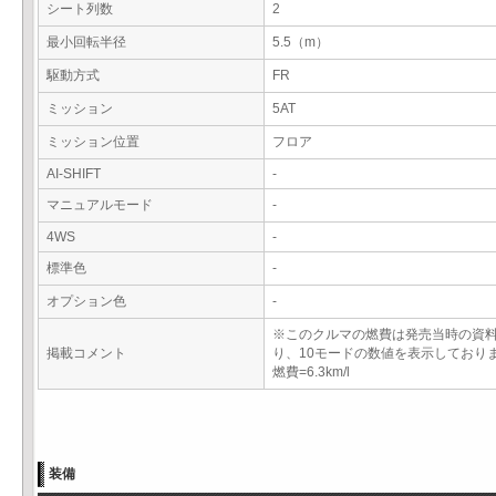
シート列数
2
最小回転半径
5.5（m）
駆動方式
FR
ミッション
5AT
ミッション位置
フロア
AI-SHIFT
-
マニュアルモード
-
4WS
-
標準色
-
オプション色
-
※このクルマの燃費は発売当時の資
掲載コメント
り、10モードの数値を表示しており
燃費=6.3km/l
装備