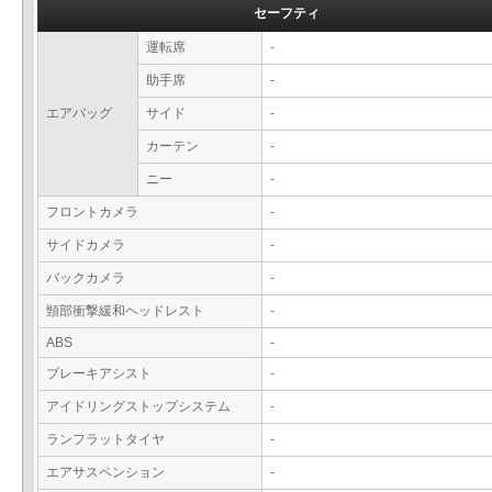
セーフティ
運転席
-
助手席
-
エアバッグ
サイド
-
カーテン
-
ニー
-
フロントカメラ
-
サイドカメラ
-
バックカメラ
-
頸部衝撃緩和ヘッドレスト
-
ABS
-
ブレーキアシスト
-
アイドリングストップシステム
-
ランフラットタイヤ
-
エアサスペンション
-