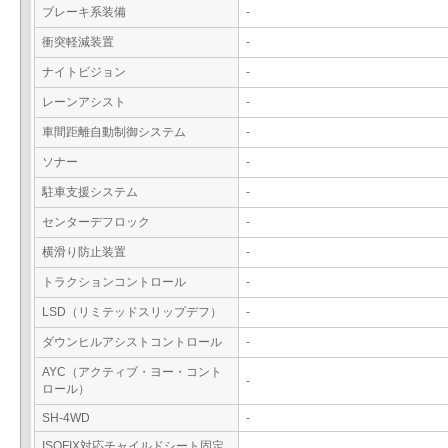
ブレーキ系装備
-
衝突軽減装置
-
ナイトビジョン
-
レーンアシスト
-
車間距離自動制御システム
-
ソナー
-
駐車支援システム
-
センターデフロック
-
横滑り防止装置
-
トラクションコントロール
-
LSD（リミテッドスリップデフ）
-
ダウンヒルアシストコントロール
-
AYC（アクティブ・ヨー・コント
-
ロール）
SH-4WD
-
ISOFIX対応チャイルドシート固定