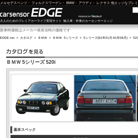
メルセデスベンツ
・
フォルクスワーゲン
・
BMW
・
アウディ
・
レクサス
他エッジなプレミ
大人のためのプレミアカーライフ実現サイト 輸入車・外車のカーセンサーエッジ
新車時価格はメーカー発表当時の価格です
EDGE.net
>
カタログ
>
ＢＭＷ
>
ＢＭＷ 5シリーズ
>
5シリーズ(91年01月-91年08月)
>
520
ＢＭＷ 5シリーズ 520i
基本スペック