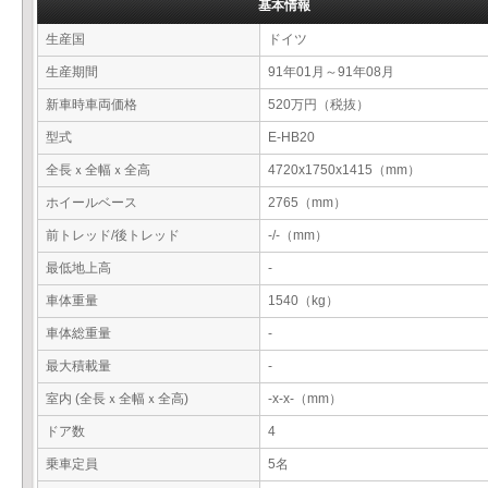
基本情報
生産国
ドイツ
生産期間
91年01月～91年08月
新車時車両価格
520万円（税抜）
型式
E-HB20
全長ｘ全幅ｘ全高
4720x1750x1415（mm）
ホイールベース
2765（mm）
前トレッド/後トレッド
-/-（mm）
最低地上高
-
車体重量
1540（kg）
車体総重量
-
最大積載量
-
室内 (全長ｘ全幅ｘ全高)
-x-x-（mm）
ドア数
4
乗車定員
5名