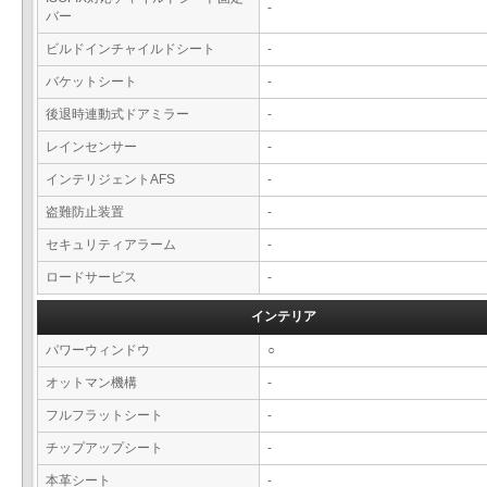
-
バー
ビルドインチャイルドシート
-
バケットシート
-
後退時連動式ドアミラー
-
レインセンサー
-
インテリジェントAFS
-
盗難防止装置
-
セキュリティアラーム
-
ロードサービス
-
インテリア
パワーウィンドウ
○
オットマン機構
-
フルフラットシート
-
チップアップシート
-
本革シート
-