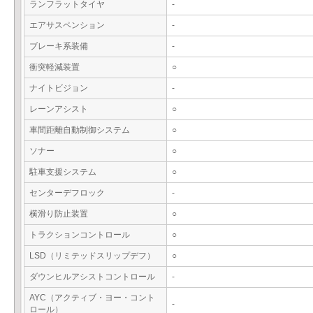
ランフラットタイヤ
-
エアサスペンション
-
ブレーキ系装備
-
衝突軽減装置
○
ナイトビジョン
-
レーンアシスト
○
車間距離自動制御システム
○
ソナー
○
駐車支援システム
○
センターデフロック
-
横滑り防止装置
○
トラクションコントロール
○
LSD（リミテッドスリップデフ）
○
ダウンヒルアシストコントロール
-
AYC（アクティブ・ヨー・コント
-
ロール）