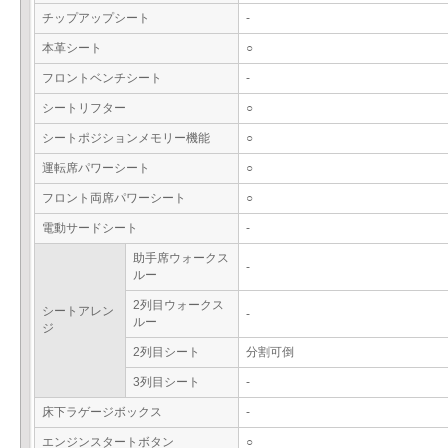
チップアップシート
-
本革シート
○
フロントベンチシート
-
シートリフター
○
シートポジションメモリー機能
○
運転席パワーシート
○
フロント両席パワーシート
○
電動サードシート
-
助手席ウォークス
-
ルー
2列目ウォークス
シートアレン
-
ルー
ジ
2列目シート
分割可倒
3列目シート
-
床下ラゲージボックス
-
エンジンスタートボタン
○