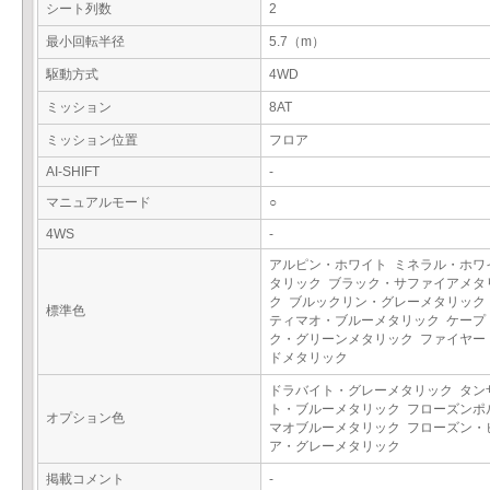
シート列数
2
最小回転半径
5.7（m）
駆動方式
4WD
ミッション
8AT
ミッション位置
フロア
AI-SHIFT
-
マニュアルモード
○
4WS
-
アルピン・ホワイト ミネラル・ホワ
タリック ブラック・サファイアメタ
ク ブルックリン・グレーメタリック
標準色
ティマオ・ブルーメタリック ケープ
ク・グリーンメタリック ファイヤー
ドメタリック
ドラバイト・グレーメタリック タン
ト・ブルーメタリック フローズンポ
オプション色
マオブルーメタリック フローズン・
ア・グレーメタリック
掲載コメント
-