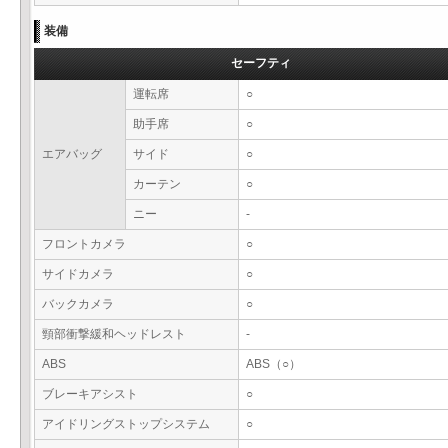
装備
セーフティ
運転席
○
助手席
○
エアバッグ
サイド
○
カーテン
○
ニー
-
フロントカメラ
○
サイドカメラ
○
バックカメラ
○
頸部衝撃緩和ヘッドレスト
-
ABS
ABS（○）
ブレーキアシスト
○
アイドリングストップシステム
○