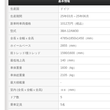
基本情報
生産国
ドイツ
生産期間
25年03月～25年06月
新車時車両価格
1012万円（税込）
型式
3BA-12AW30
全長ｘ全幅ｘ全高
4785x1850x1450（mm）
ホイールベース
2855（mm）
前トレッド/後トレッド
1590/1600（mm）
最低地上高
140（mm）
車体重量
1830（kg）
車体総重量
2105（kg）
最大積載量
-
室内 (全長ｘ全幅ｘ全高)
-x-x-（mm）
ドア数
5
乗車定員
5名