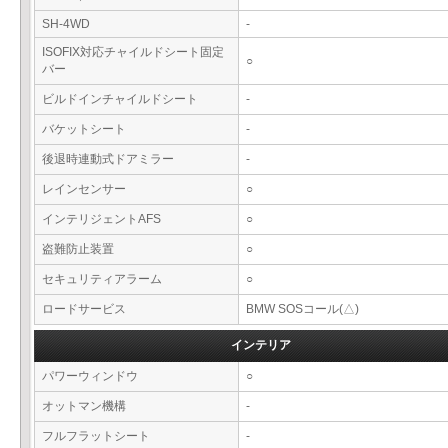
SH-4WD
-
ISOFIX対応チャイルドシート固定
○
バー
ビルドインチャイルドシート
-
バケットシート
-
後退時連動式ドアミラー
-
レインセンサー
○
インテリジェントAFS
○
盗難防止装置
○
セキュリティアラーム
○
ロードサービス
BMW SOSコール(△)
インテリア
パワーウィンドウ
○
オットマン機構
-
フルフラットシート
-