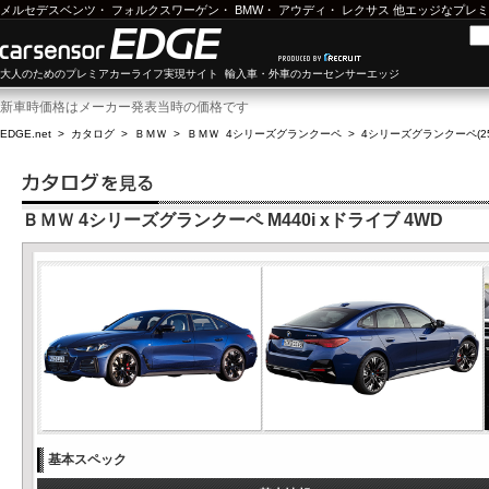
メルセデスベンツ
・
フォルクスワーゲン
・
BMW
・
アウディ
・
レクサス
他エッジなプレミ
大人のためのプレミアカーライフ実現サイト 輸入車・外車のカーセンサーエッジ
新車時価格はメーカー発表当時の価格です
EDGE.net
>
カタログ
>
ＢＭＷ
>
ＢＭＷ 4シリーズグランクーペ
>
4シリーズグランクーペ(25
ＢＭＷ 4シリーズグランクーペ M440i xドライブ 4WD
基本スペック