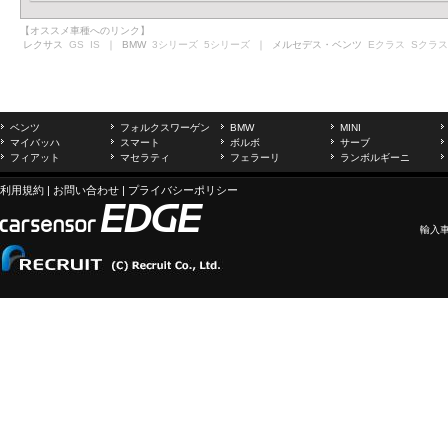
【オススメ車種へのリンク】
レクサス
GS
IS
｜ BMW
3シリーズ
5シリーズ
｜ メルセデス・ベンツ
Eクラス
Sクラス
ベンツ
フォルクスワーゲン
BMW
MINI
マイバッハ
スマート
ボルボ
サーブ
フィアット
マセラティ
フェラーリ
ランボルギーニ
利用規約
|
お問い合わせ
|
プライバシーポリシー
輸入