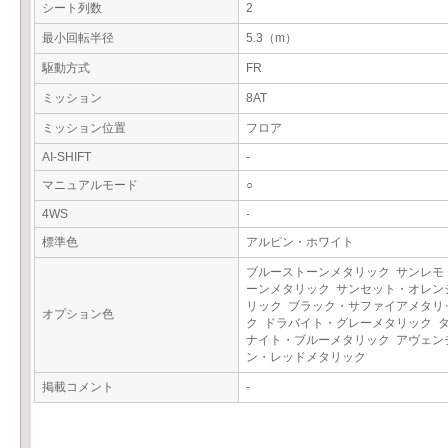
シート列数
2
最小回転半径
5.3（m）
駆動方式
FR
ミッション
8AT
ミッション位置
フロア
AI-SHIFT
-
マニュアルモード
○
4WS
-
標準色
アルピン・ホワイト
ブルーストーンメタリック サンレモ
ーンメタリック サンセット・オレン
リック ブラック・サファイアメタリ
オプション色
ク ドラバイト・グレーメタリック 
ナイト・ブルーメタリック アヴェン
ン・レッドメタリック
掲載コメント
-