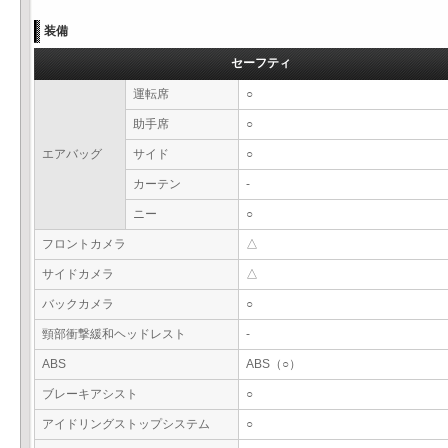
装備
セーフティ
運転席
○
助手席
○
エアバッグ
サイド
○
カーテン
-
ニー
○
フロントカメラ
△
サイドカメラ
△
バックカメラ
○
頸部衝撃緩和ヘッドレスト
-
ABS
ABS（○）
ブレーキアシスト
○
アイドリングストップシステム
○