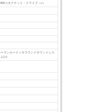
BMWコネクテッド・ドライブ（○）
ハーマンカードンサラウンドサウンドシス
ム(○)