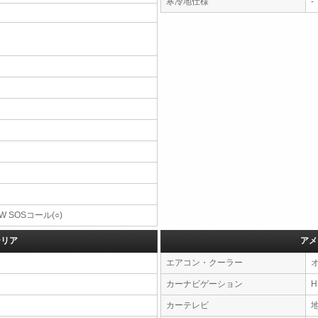
寒冷地仕様
-
W SOSコール(○)
テリア
アメ
エアコン・クーラー
カーナビゲーション
カーテレビ