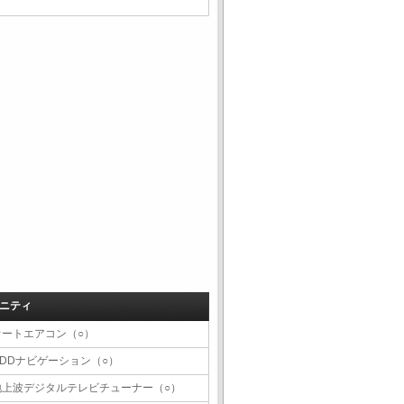
ニティ
オートエアコン（○）
HDDナビゲーション（○）
地上波デジタルテレビチューナー（○）