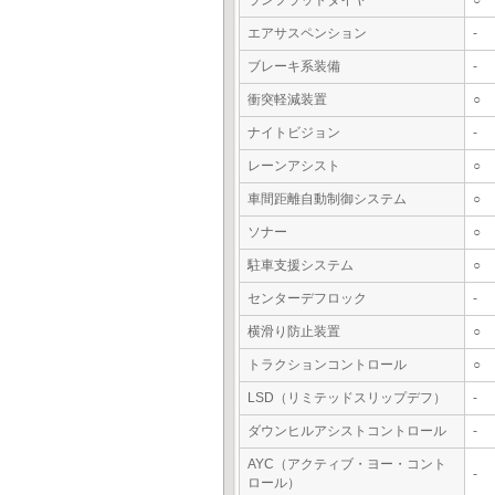
ランフラットタイヤ
○
エアサスペンション
-
ブレーキ系装備
-
衝突軽減装置
○
ナイトビジョン
-
レーンアシスト
○
車間距離自動制御システム
○
ソナー
○
駐車支援システム
○
センターデフロック
-
横滑り防止装置
○
トラクションコントロール
○
LSD（リミテッドスリップデフ）
-
ダウンヒルアシストコントロール
-
AYC（アクティブ・ヨー・コント
-
ロール）