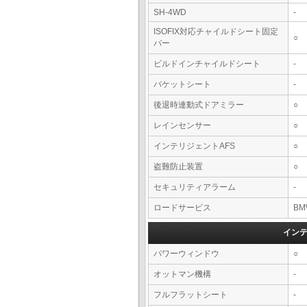
SH-4WD
-
ISOFIX対応チャイルドシート固定
○
バー
ビルドインチャイルドシート
-
バケットシート
-
後退時連動式ドアミラー
○
レインセンサー
○
インテリジェントAFS
○
盗難防止装置
○
セキュリティアラーム
-
ロードサービス
BM
イン
パワーウィンドウ
○
オットマン機構
-
フルフラットシート
-