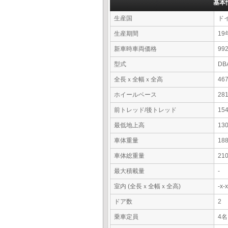
基本
生産国
ド
生産期間
19
新車時車両価格
9
型式
DB
全長ｘ全幅ｘ全高
46
ホイールベース
28
前トレッド/後トレッド
15
最低地上高
13
車体重量
18
車体総重量
21
最大積載量
-
室内 (全長ｘ全幅ｘ全高)
-x
ドア数
2
乗車定員
4名