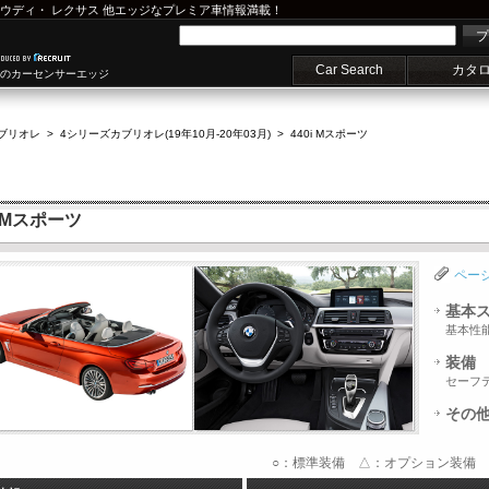
ウディ
・
レクサス
他エッジなプレミア車情報満載！
プ
Car Search
カタ
車のカーセンサーエッジ
ブリオレ
>
4シリーズカブリオレ(19年10月-20年03月)
>
440i Mスポーツ
 Mスポーツ
ペー
基本
基本性
装備
セーフ
その
○：標準装備 △：オプション装備 