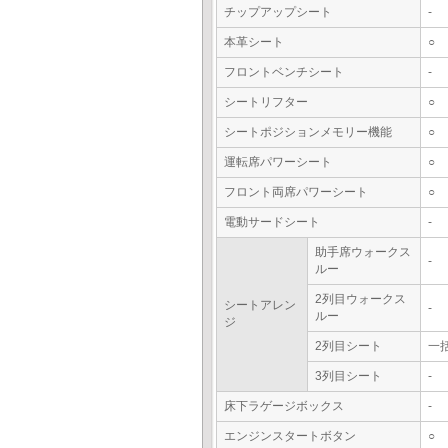
チップアップシート
-
本革シート
○
フロントベンチシート
-
シートリフター
○
シートポジションメモリー機能
○
運転席パワーシート
○
フロント両席パワーシート
○
電動サードシート
-
助手席ウォークス
-
ルー
2列目ウォークス
シートアレン
-
ルー
ジ
2列目シート
一
3列目シート
-
床下ラゲージボックス
-
エンジンスタートボタン
○