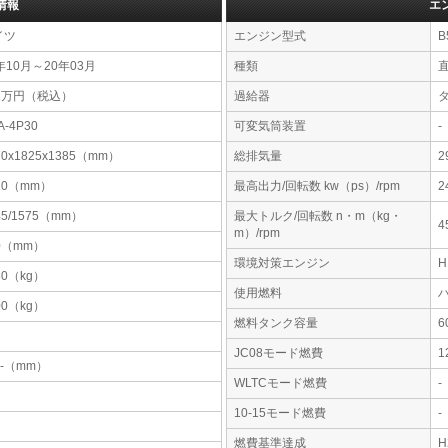
情報
エ
イツ
エンジン型式
B
年10月～20年03月
種類
92万円（税込）
過給器
A-4P30
可変気筒装置
-
70x1825x1385（mm）
総排気量
2
10（mm）
最高出力/回転数 kw（ps）/rpm
2
45/1575（mm）
最大トルク/回転数 n・m（kg・
4
m）/rpm
0（mm）
環境対策エンジン
80（kg）
使用燃料
00（kg）
燃料タンク容量
JC08モード燃費
1
-x-（mm）
WLTCモード燃費
-
10-15モード燃費
-
燃費基準達成
H