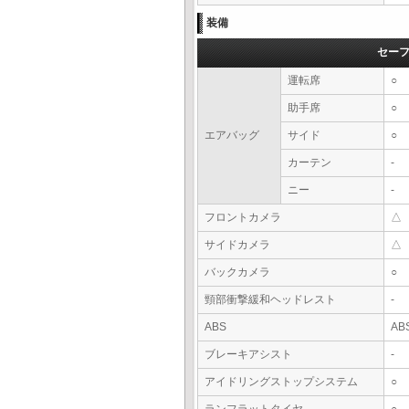
装備
セー
運転席
○
助手席
○
エアバッグ
サイド
○
カーテン
-
ニー
-
フロントカメラ
△
サイドカメラ
△
バックカメラ
○
頸部衝撃緩和ヘッドレスト
-
ABS
AB
ブレーキアシスト
-
アイドリングストップシステム
○