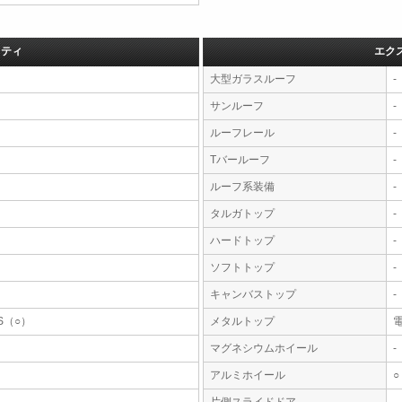
フティ
エク
大型ガラスルーフ
-
サンルーフ
-
ルーフレール
-
Tバールーフ
-
ルーフ系装備
-
タルガトップ
-
ハードトップ
-
ソフトトップ
-
キャンバストップ
-
S（○）
メタルトップ
マグネシウムホイール
-
アルミホイール
○