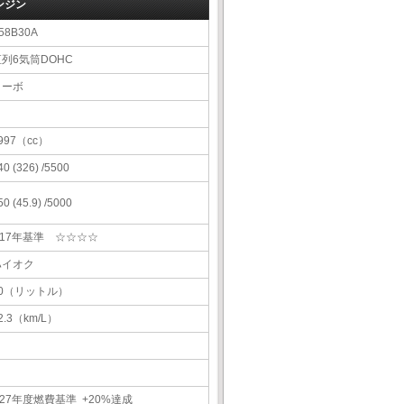
ンジン
58B30A
直列6気筒DOHC
ターボ
997（cc）
40 (326) /5500
50 (45.9) /5000
H17年基準 ☆☆☆☆
ハイオク
60（リットル）
2.3（km/L）
27年度燃費基準 +20%達成