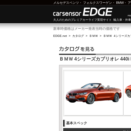
メルセデスベンツ
・
フォルクスワーゲン
・
BMW
・
ア
大人のためのプレミアカーライフ実現サイト 輸入車・外
新車時価格はメーカー発表当時の価格です
EDGE.net
>
カタログ
>
ＢＭＷ
>
ＢＭＷ 4シリーズカ
ＢＭＷ 4シリーズカブリオレ 440i
基本スペック