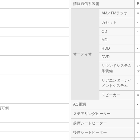
情報通信系装備
AM／FMラジオ
○
カセット
-
CD
-
MD
-
HDD
-
オーディオ
DVD
-
サウンドシステム
系装備
テ
リアエンターテイ
-
メントシステム
スピーカー
○
AC電源
-
括可倒
ステアリングヒーター
-
前席シートヒーター
○
後席シートヒーター
-