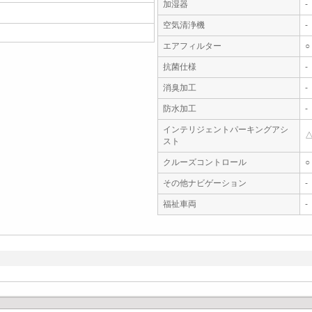
加湿器
-
空気清浄機
-
エアフィルター
○
抗菌仕様
-
消臭加工
-
防水加工
-
インテリジェントパーキングアシ
スト
クルーズコントロール
○
その他ナビゲーション
-
福祉車両
-