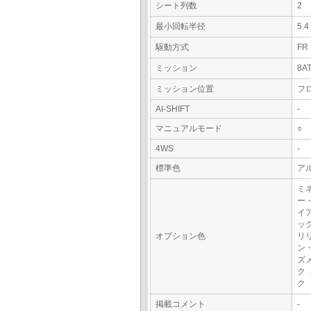
シート列数
2
最小回転半径
5.
駆動方式
FR
ミッション
8A
ミッション位置
フ
AI-SHIFT
-
マニュアルモード
○
4WS
-
標準色
ア
ミ
ー
イ
ッ
オプション色
リ
ン
ズ
ク
ク
掲載コメント
-