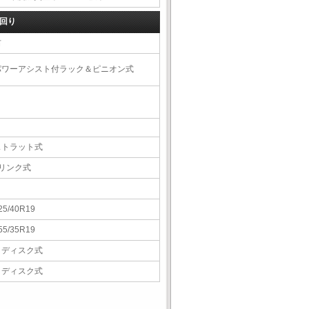
回り
右
パワーアシスト付ラック＆ピニオン式
ストラット式
5リンク式
25/40R19
55/35R19
Ｖディスク式
Ｖディスク式