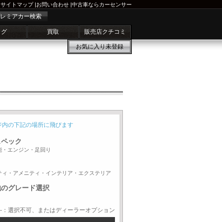
サイトマップ
|
お問い合わせ
|
中古車ならカーセンサー
レミアカー検索
ログ
買取
販売店クチコミ
お気に入り
未登録
ジ内の下記の場所に飛びます
スペック
能・エンジン・足回り
ティ・アメニティ・インテリア・エクステリア
他のグレード選択
-：選択不可、またはディーラーオプション