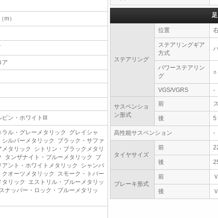
足
4（m）
位置
ステアリングギア
T
方式
ステアリング
ロア
パワーステアリン
○
グ
VGS/VGRS
-
前
サスペンショ
ン形式
ルピン・ホワイトIII
後
ネラル・グレーメタリック グレイシャ
高性能サスペンション
-
・シルバーメタリック ブラック・サファ
前
2
アメタリック シトリン・ブラックメタリ
タイヤサイズ
ク タンザナイト・ブルーメタリック ブ
後
2
リアント・ホワイトメタリック シャンパ
・クオーツメタリック スモーク・トパー
前
メタリック エストリル・ブルーメタリッ
ブレーキ形式
 スナッパー・ロック・ブルーメタリッ
後