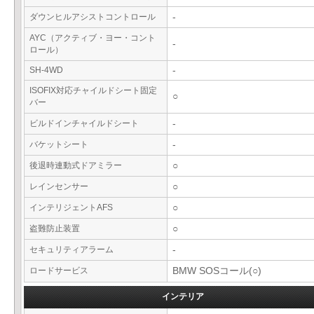
ダウンヒルアシストコントロール
-
AYC（アクティブ・ヨー・コント
-
ロール）
SH-4WD
-
ISOFIX対応チャイルドシート固定
○
バー
ビルドインチャイルドシート
-
バケットシート
-
後退時連動式ドアミラー
○
レインセンサー
○
インテリジェントAFS
○
盗難防止装置
○
セキュリティアラーム
-
ロードサービス
BMW SOSコール(○)
インテリア