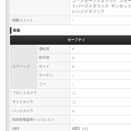
ン・クオーツメタリック スモ
トパーズメタリック サンセッ
レンジメタリック
掲載コメント
-
装備
セーフティ
運転席
○
助手席
○
エアバッグ
サイド
○
カーテン
-
ニー
-
フロントカメラ
△
サイドカメラ
△
バックカメラ
○
頸部衝撃緩和ヘッドレスト
-
ABS（○）
ABS