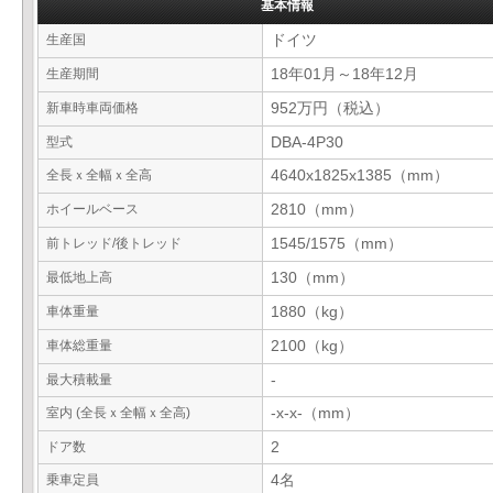
基本情報
生産国
ドイツ
生産期間
18年01月～18年12月
新車時車両価格
952万円（税込）
型式
DBA-4P30
全長ｘ全幅ｘ全高
4640x1825x1385（mm）
ホイールベース
2810（mm）
前トレッド/後トレッド
1545/1575（mm）
最低地上高
130（mm）
車体重量
1880（kg）
車体総重量
2100（kg）
最大積載量
-
室内 (全長ｘ全幅ｘ全高)
-x-x-（mm）
ドア数
2
乗車定員
4名