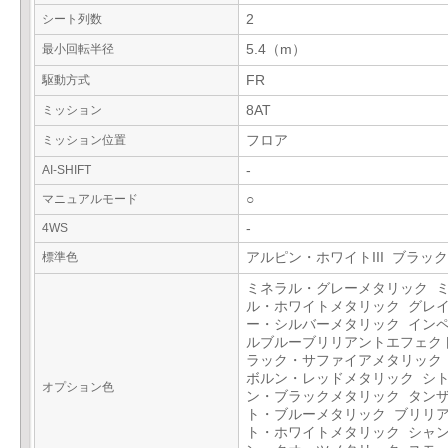
シート列数
2
最小回転半径
5.4（m）
駆動方式
FR
ミッション
8AT
ミッション位置
フロア
AI-SHIFT
-
マニュアルモード
○
4WS
-
標準色
アルピン・ホワイトIII ブラック
ミネラル・グレーメタリック 
ル・ホワイトメタリック グレ
ー・シルバーメタリック イン
ルブルーブリリアントエフェク
ラック・サファイアメタリック
ボルン・レッドメタリック シ
オプション色
ン・ブラックメタリック タン
ト・ブルーメタリック ブリリ
ト・ホワイトメタリック シャ