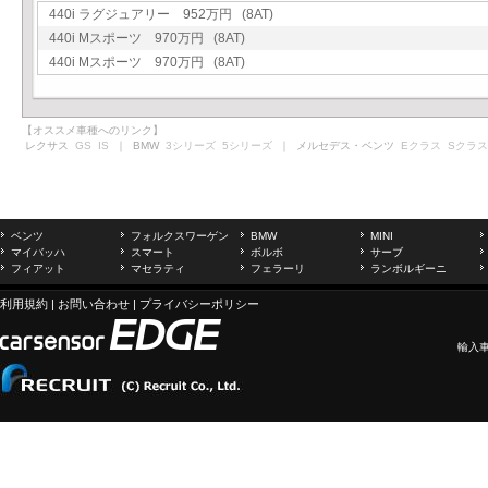
440i ラグジュアリー 952万円 (8AT)
440i Mスポーツ 970万円 (8AT)
440i Mスポーツ 970万円 (8AT)
【オススメ車種へのリンク】
レクサス
GS
IS
｜ BMW
3シリーズ
5シリーズ
｜ メルセデス・ベンツ
Eクラス
Sクラス
ベンツ
フォルクスワーゲン
BMW
MINI
マイバッハ
スマート
ボルボ
サーブ
フィアット
マセラティ
フェラーリ
ランボルギーニ
利用規約
|
お問い合わせ
|
プライバシーポリシー
輸入