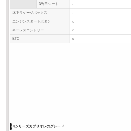
3列目シート
-
床下ラゲージボックス
-
エンジンスタートボタン
○
キーレスエントリー
○
ETC
○
4シリーズカブリオレのグレード