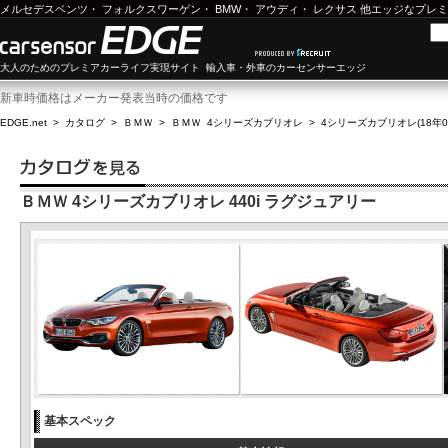
メルセデスベンツ
・
フォルクスワーゲン
・
BMW
・
アウディ
・
レクサス
他エッジなプレミ
大人のためのプレミアカーライフ実現サイト 輸入車・外車のカーセンサーエッジ
新車時価格はメーカー発表当時の価格です
EDGE.net
>
カタログ
>
ＢＭＷ
>
ＢＭＷ 4シリーズカブリオレ
>
4シリーズカブリオレ(18年01
ＢＭＷ 4シリーズカブリオレ 440i ラグジュアリー
基本スペック