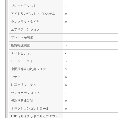
ブレーキアシスト
-
アイドリングストップシステム
○
ランフラットタイヤ
○
エアサスペンション
-
ブレーキ系装備
-
衝突軽減装置
○
ナイトビジョン
-
レーンアシスト
○
車間距離自動制御システム
○
ソナー
○
駐車支援システム
○
センターデフロック
-
横滑り防止装置
○
トラクションコントロール
○
LSD（リミテッドスリップデフ）
-