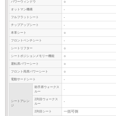
パワーウィンドウ
○
オットマン機構
-
フルフラットシート
-
チップアップシート
-
本革シート
○
フロントベンチシート
-
シートリフター
○
シートポジションメモリー機能
○
運転席パワーシート
○
フロント両席パワーシート
○
電動サードシート
-
助手席ウォークス
-
ルー
2列目ウォークス
シートアレン
-
ルー
ジ
2列目シート
一括可倒