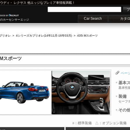
ウディ
・
レクサス
他エッジなプレミア車情報満載！
プ
Car Search
カタ
車のカーセンサーエッジ
ブリオレ
>
4シリーズカブリオレ(14年11月-16年03月)
>
435i Mスポーツ
 Mスポーツ
ペー
基本
基本性
装備
セーフ
その
○：標準装備 △：オプション装備 