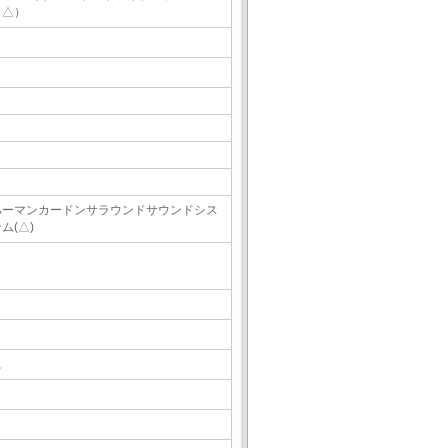
（△）
ハーマンカードンサラウンドサウンドシス
ム(△)
△