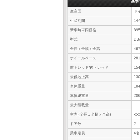
基本
生産国
ド
生産期間
14
新車時車両価格
8
型式
DB
全長ｘ全幅ｘ全高
46
ホイールベース
28
前トレッド/後トレッド
15
最低地上高
13
車体重量
18
車体総重量
20
最大積載量
-
室内 (全長ｘ全幅ｘ全高)
-x
ドア数
2
乗車定員
4名