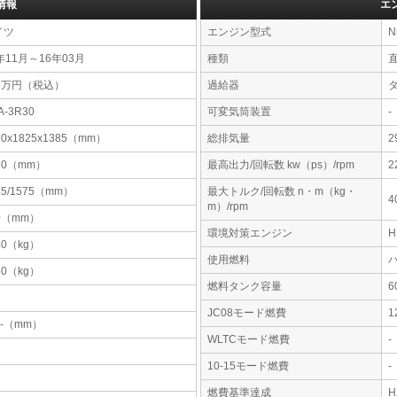
情報
エ
イツ
エンジン型式
N
年11月～16年03月
種類
95万円（税込）
過給器
A-3R30
可変気筒装置
-
70x1825x1385（mm）
総排気量
2
10（mm）
最高出力/回転数 kw（ps）/rpm
2
45/1575（mm）
最大トルク/回転数 n・m（kg・
4
m）/rpm
0（mm）
環境対策エンジン
40（kg）
使用燃料
60（kg）
燃料タンク容量
JC08モード燃費
1
-x-（mm）
WLTCモード燃費
-
10-15モード燃費
-
燃費基準達成
H