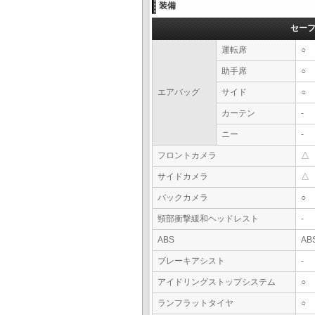
装備
セー
運転席
○
助手席
○
エアバッグ
サイド
○
カーテン
-
ニー
-
フロントカメラ
△
サイドカメラ
△
バックカメラ
○
頸部衝撃緩和ヘッドレスト
-
ABS
AB
ブレーキアシスト
-
アイドリングストップシステム
○
ランフラットタイヤ
○