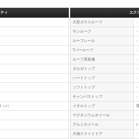
フティ
エク
大型ガラスルーフ
-
サンルーフ
-
ルーフレール
-
Tバールーフ
-
ルーフ系装備
-
タルガトップ
-
ハードトップ
-
ソフトトップ
-
キャンバストップ
-
S（○）
メタルトップ
マグネシウムホイール
-
アルミホイール
○
片側スライドドア
-