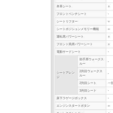
本革シート
○
フロントベンチシート
-
シートリフター
○
シートポジションメモリー機能
○
運転席パワーシート
○
フロント両席パワーシート
○
電動サードシート
-
助手席ウォークス
-
ルー
2列目ウォークス
シートアレン
-
ルー
ジ
2列目シート
一
3列目シート
-
床下ラゲージボックス
-
エンジンスタートボタン
○