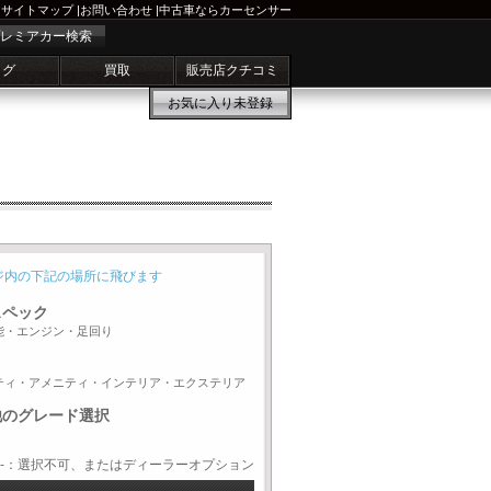
サイトマップ
|
お問い合わせ
|
中古車ならカーセンサー
レミアカー検索
ログ
買取
販売店クチコミ
お気に入り
未登録
ジ内の下記の場所に飛びます
スペック
能・エンジン・足回り
ティ・アメニティ・インテリア・エクステリア
他のグレード選択
-：選択不可、またはディーラーオプション