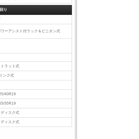
回り
右
パワーアシスト付ラック＆ピニオン式
ストラット式
5リンク式
25/40R19
55/35R19
Ｖディスク式
Ｖディスク式