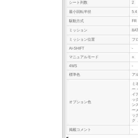
シート列数
2
最小回転半径
5.
駆動方式
FR
ミッション
8A
ミッション位置
フ
AI-SHIFT
-
マニュアルモード
○
4WS
-
標準色
ア
ミ
ー
イ
ッ
オプション色
ン
ー
ッ
ク
掲載コメント
-