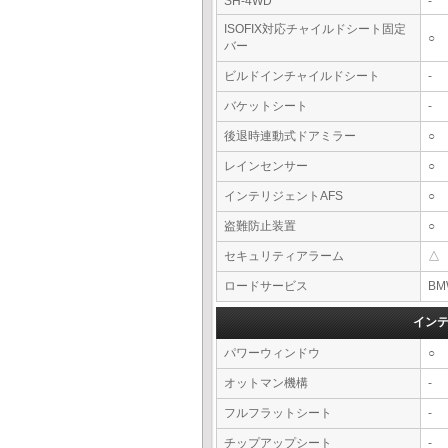
SH-4WD
-
ISOFIX対応チャイルドシート固定
○
バー
ビルドインチャイルドシート
-
バケットシート
-
後退時連動式ドアミラー
○
レインセンサー
○
インテリジェントAFS
○
盗難防止装置
○
セキュリティアラーム
△
ロードサービス
BM
イン
パワーウィンドウ
○
オットマン機構
-
フルフラットシート
-
チップアップシート
-