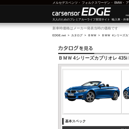
メルセデスベンツ
・
フォルクスワーゲン
・
BMW
・
ア
大人のためのプレミアカーライフ実現サイト 輸入車・外
新車時価格はメーカー発表当時の価格です
EDGE.net
>
カタログ
>
ＢＭＷ
>
ＢＭＷ 4シリーズカ
ＢＭＷ 4シリーズカブリオレ 435i
基本スペック