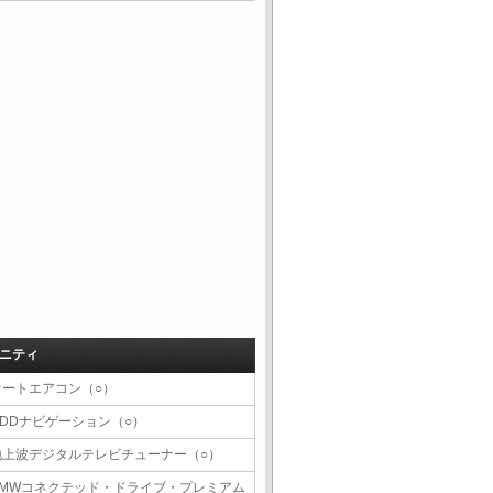
ニティ
オートエアコン（○）
HDDナビゲーション（○）
地上波デジタルテレビチューナー（○）
BMWコネクテッド・ドライブ・プレミアム