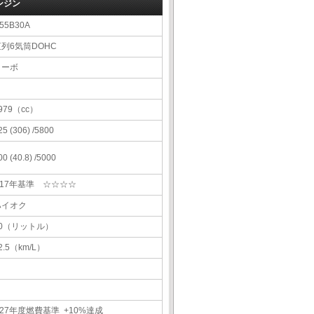
ンジン
55B30A
直列6気筒DOHC
ターボ
979（cc）
25 (306) /5800
00 (40.8) /5000
H17年基準 ☆☆☆☆
ハイオク
60（リットル）
2.5（km/L）
27年度燃費基準 +10%達成