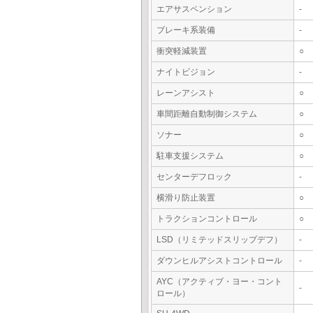
エアサスペンション
-
ブレーキ系装備
-
衝突軽減装置
○
ナイトビジョン
-
レーンアシスト
○
車間距離自動制御システム
○
ソナー
○
駐車支援システム
○
センターデフロック
-
横滑り防止装置
○
トラクションコントロール
○
LSD（リミテッドスリップデフ）
-
ダウンヒルアシストコントロール
-
AYC（アクティブ・ヨー・コント
-
ロール）