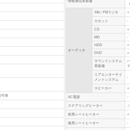
情報通信系装備
AM／FMラジオ
○
カセット
-
CD
○
MD
-
HDD
○
オーディオ
DVD
○
サウンドシステム
系装備
テ
リアエンターテイ
-
メントシステム
スピーカー
○
括可倒
AC電源
-
ステアリングヒーター
前席シートヒーター
○
後席シートヒーター
-