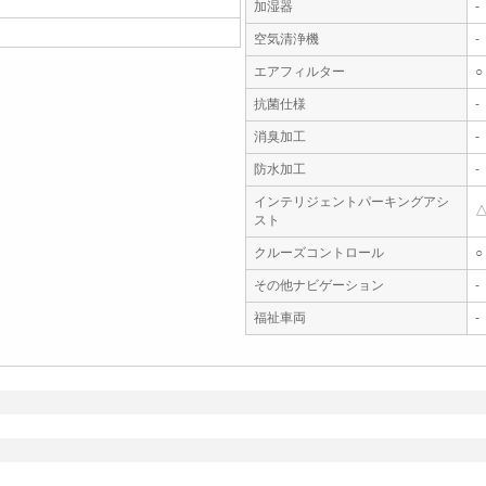
加湿器
-
空気清浄機
-
エアフィルター
○
抗菌仕様
-
消臭加工
-
防水加工
-
インテリジェントパーキングアシ
スト
クルーズコントロール
○
その他ナビゲーション
-
福祉車両
-