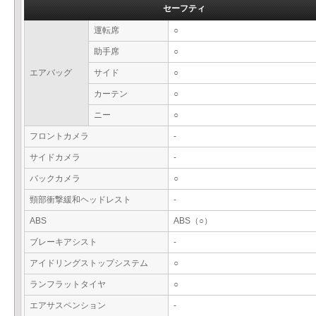
セーフティ
運転席
○
助手席
○
エアバッグ
サイド
○
カーテン
○
ニー
○
フロントカメラ
-
サイドカメラ
-
バックカメラ
○
頸部衝撃緩和ヘッドレスト
-
ABS
ABS（○）
ブレーキアシスト
-
アイドリングストップシステム
○
ランフラットタイヤ
○
エアサスペンション
-