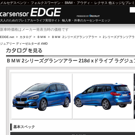
メルセデスベンツ
・
フォルクスワーゲン
・
BMW
・
アウディ
・
レクサス
他エッジなプレミ
大人のためのプレミアカーライフ実現サイト 輸入車・外車のカーセンサーエッジ
新車時価格はメーカー発表当時の価格です
EDGE.net
>
カタログ
>
ＢＭＷ
>
ＢＭＷ 2シリーズグランツアラー
>
2シリーズグランツアラー(
ジュアリー ディーゼルターボ 4WD
ＢＭＷ 2シリーズグランツアラー 218d xドライブ ラグジ
基本スペック