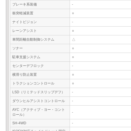
ブレーキ系装備
-
衝突軽減装置
○
ナイトビジョン
-
レーンアシスト
○
車間距離自動制御システム
△
ソナー
○
駐車支援システム
○
センターデフロック
-
横滑り防止装置
○
トラクションコントロール
○
LSD（リミテッドスリップデフ）
-
ダウンヒルアシストコントロール
-
AYC（アクティブ・ヨー・コント
-
ロール）
SH-4WD
-