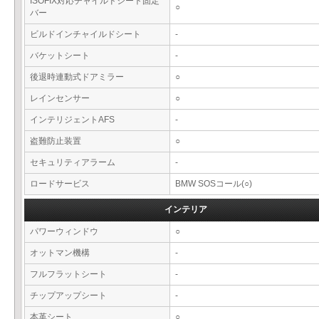
ISOFIX対応チャイルドシート固定
○
バー
ビルドインチャイルドシート
-
バケットシート
-
後退時連動式ドアミラー
○
レインセンサー
○
インテリジェントAFS
-
盗難防止装置
○
セキュリティアラーム
-
ロードサービス
BMW SOSコール(○)
インテリア
パワーウィンドウ
○
オットマン機構
-
フルフラットシート
-
チップアップシート
-
本革シート
○