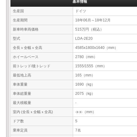
基本情報
生産国
ドイツ
生産期間
18年06月～18年12月
新車時車両価格
515万円（税込）
型式
LDA-2E20
全長ｘ全幅ｘ全高
4585x1800x1640（mm）
ホイールベース
2780（mm）
前トレッド/後トレッド
1555/1555（mm）
最低地上高
165（mm）
車体重量
1690（kg）
車体総重量
2075（kg）
最大積載量
-
室内 (全長ｘ全幅ｘ全高)
-x-x-（mm）
ドア数
5
乗車定員
7名