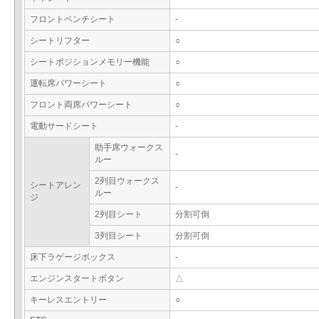
フロントベンチシート
-
シートリフター
○
シートポジションメモリー機能
○
運転席パワーシート
○
フロント両席パワーシート
○
電動サードシート
-
助手席ウォークス
-
ルー
2列目ウォークス
シートアレン
-
ルー
ジ
2列目シート
分割可倒
3列目シート
分割可倒
床下ラゲージボックス
-
エンジンスタートボタン
△
キーレスエントリー
○