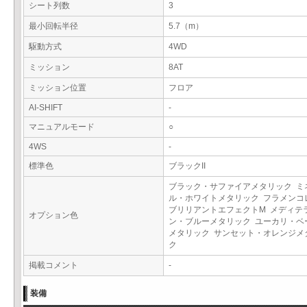
シート列数
3
最小回転半径
5.7（m）
駆動方式
4WD
ミッション
8AT
ミッション位置
フロア
AI-SHIFT
-
マニュアルモード
○
4WS
-
標準色
ブラックII
ブラック・サファイアメタリック ミ
ル・ホワイトメタリック フラメンコ
ブリリアントエフェクトM メディテ
オプション色
ン・ブルーメタリック ユーカリ・ベ
メタリック サンセット・オレンジメ
ク
掲載コメント
-
装備