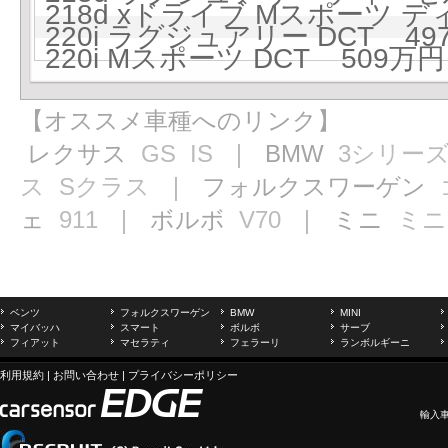
218d xドライブ Mスポーツ デ
220i ラグジュアリー DCT 497
220i Mスポーツ DCT 509万円 
【オススメ車種へのリンク】
レクサス
GS
IS
｜ BMW
3シリー
ス
Sクラス
｜ フォルクスワーゲン
ェ
911
｜ ボルボ
V70
｜ ミニ
ミニ
ベンツ
フォルクスワーゲン
BMW
MINI
マイバッハ
スマート
ボルボ
サーブ
フィアット
マセラティ
フェラーリ
ランボルギーニ
利用規約
|
お問い合わせ
|
プライバシーポリシー
輸入