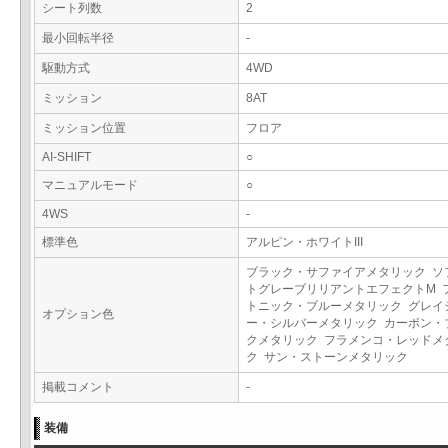
シート列数
2
最小回転半径
-
駆動方式
4WD
ミッション
8AT
ミッション位置
フロア
AI-SHIFT
○
マニュアルモード
○
4WS
-
標準色
アルピン・ホワイトIII
ブラック・サファイアメタリック ソ
トグレーブリリアントエフェクトM 
トニック・ブルーメタリック グレイ
オプション色
ー・シルバーメタリック カーボン・
クメタリック フラメンコ・レッドメ
ク サン・ストーンメタリック
掲載コメント
-
装備