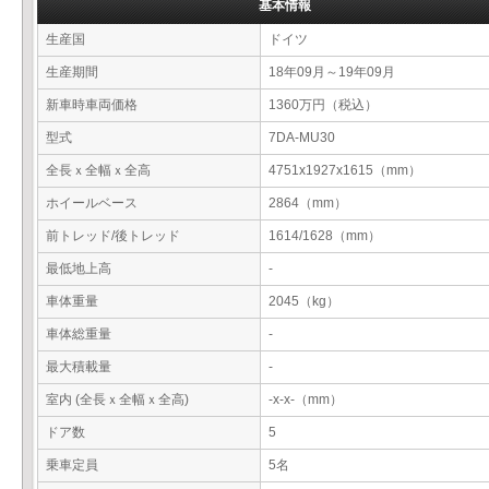
基本情報
生産国
ドイツ
生産期間
18年09月～19年09月
新車時車両価格
1360万円（税込）
型式
7DA-MU30
全長ｘ全幅ｘ全高
4751x1927x1615（mm）
ホイールベース
2864（mm）
前トレッド/後トレッド
1614/1628（mm）
最低地上高
-
車体重量
2045（kg）
車体総重量
-
最大積載量
-
室内 (全長ｘ全幅ｘ全高)
-x-x-（mm）
ドア数
5
乗車定員
5名