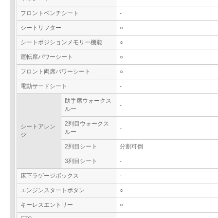
フロントベンチシート
-
シートリフター
○
シートポジションメモリー機能
○
運転席パワーシート
○
フロント両席パワーシート
○
電動サードシート
-
助手席ウォークス
-
ルー
2列目ウォークス
シートアレン
-
ルー
ジ
2列目シート
分割可倒
3列目シート
-
床下ラゲージボックス
-
エンジンスタートボタン
○
キーレスエントリー
○