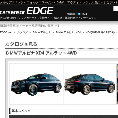
メルセデスベンツ
・
フォルクスワーゲン
・
BMW
・
アウディ
・
レクサス
他エッジなプレミ
大人のためのプレミアカーライフ実現サイト 輸入車・外車のカーセンサーエッジ
新車時価格はメーカー発表当時の価格です
EDGE.net
>
カタログ
>
ＢＭＷアルピナ
>
ＢＭＷアルピナ XD4
>
XD4(18年09月-19年09月)
ＢＭＷアルピナ XD4 アルラット 4WD
基本スペック