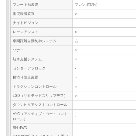
ブレーキ系装備
ブレンボ製(○)
衝突軽減装置
○
ナイトビジョン
-
レーンアシスト
○
車間距離自動制御システム
△
ソナー
○
駐車支援システム
○
センターデフロック
-
横滑り防止装置
○
トラクションコントロール
○
LSD（リミテッドスリップデフ）
○
ダウンヒルアシストコントロール
-
AYC（アクティブ・ヨー・コント
-
ロール）
SH-4WD
-