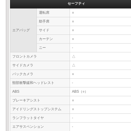
セーフティ
運転席
○
助手席
○
エアバッグ
サイド
○
カーテン
○
ニー
-
フロントカメラ
△
サイドカメラ
△
バックカメラ
○
頸部衝撃緩和ヘッドレスト
-
ABS
ABS（○）
ブレーキアシスト
○
アイドリングストップシステム
○
ランフラットタイヤ
-
エアサスペンション
-