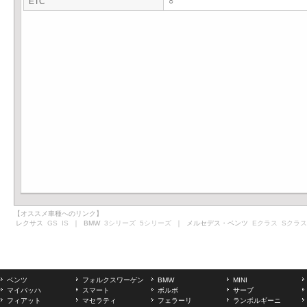
ETC
○
【オススメ車種へのリンク】
レクサス
GS
IS
｜ BMW
3シリーズ
5シリーズ
｜ メルセデス・ベンツ
Eクラス
Sクラス
ベンツ
フォルクスワーゲン
BMW
MINI
マイバッハ
スマート
ボルボ
サーブ
フィアット
マセラティ
フェラーリ
ランボルギーニ