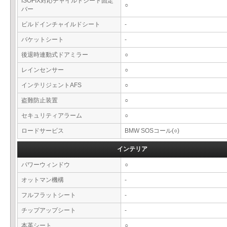
ISOFIX対応チャイルドシート固定
○
バー
ビルドインチャイルドシート
-
バケットシート
-
後退時連動式ドアミラー
○
レインセンサー
○
インテリジェントAFS
○
盗難防止装置
○
セキュリティアラーム
○
ロードサービス
BMW SOSコール(○)
インテリア
パワーウィンドウ
○
オットマン機構
-
フルフラットシート
-
チップアップシート
-
本革シート
○