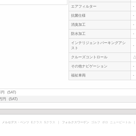
エアフィルター
-
抗菌仕様
-
消臭加工
-
防水加工
-
インテリジェントパーキングアシ
-
スト
クルーズコントロール
その他ナビゲーション
-
福祉車両
-
 (5AT)
円 (5AT)
 メルセデス・ベンツ
Eクラス
Sクラス
｜ フォルクスワーゲン
ゴルフ
ポロ
ニュービートル
｜