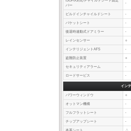
ISOFIX対応チャイルドシート固定
-
バー
ビルドインチャイルドシート
-
バケットシート
-
後退時連動式ドアミラー
-
レインセンサー
○
インテリジェントAFS
-
盗難防止装置
○
セキュリティアラーム
-
ロードサービス
-
イン
パワーウィンドウ
○
オットマン機構
-
フルフラットシート
-
チップアップシート
-
本革シート
△