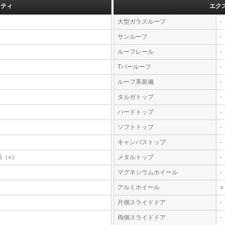
フティ
エク
大型ガラスルーフ
-
サンルーフ
-
ルーフレール
-
Tバールーフ
-
ルーフ系装備
-
タルガトップ
-
ハードトップ
-
ソフトトップ
-
キャンバストップ
-
S（○）
メタルトップ
-
マグネシウムホイール
-
アルミホイール
○
片側スライドドア
-
両側スライドドア
-