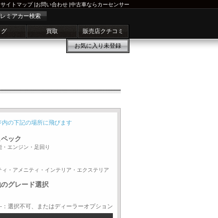
サイトマップ
|
お問い合わせ
|
中古車ならカーセンサー
レミアカー検索
ログ
買取
販売店クチコミ
お気に入り
未登録
ジ内の下記の場所に飛びます
スペック
能・エンジン・足回り
ティ・アメニティ・インテリア・エクステリア
他のグレード選択
-：選択不可、またはディーラーオプション