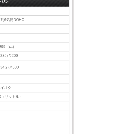
ンジン
直列6気筒DOHC
299（cc）
 (285) /6200
 (34.2) /4500
ハイオク
70（リットル）