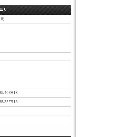
回り
不明
35/40ZR18
65/35ZR18