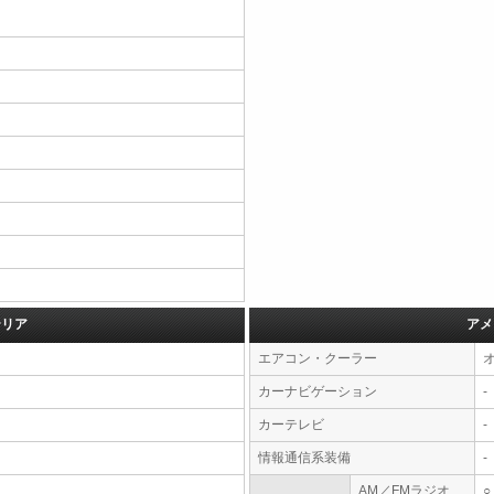
テリア
アメ
エアコン・クーラー
カーナビゲーション
-
カーテレビ
-
情報通信系装備
-
AM／FMラジオ
○