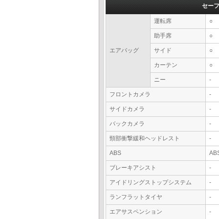
セー
運転席
○
助手席
○
エアバッグ
サイド
○
カーテン
○
ニー
-
フロントカメラ
-
サイドカメラ
-
バックカメラ
-
頸部衝撃緩和ヘッドレスト
-
ABS
AB
ブレーキアシスト
-
アイドリングストップシステム
-
ランフラットタイヤ
-
エアサスペンション
-