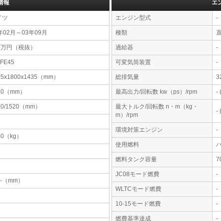
情報
エ
イツ
エンジン型式
-
年02月～03年09月
種類
96万円（税抜）
過給器
-
-FE45
可変気筒装置
-
75x1800x1435（mm）
総排気量
3
30（mm）
最高出力/回転数 kw（ps）/rpm
-
10/1520（mm）
最大トルク/回転数 n・m（kg・
-
m）/rpm
環境対策エンジン
-
40（kg）
使用燃料
燃料タンク容量
JC08モード燃費
-
-x-（mm）
WLTCモード燃費
-
10-15モード燃費
-
燃費基準達成
-