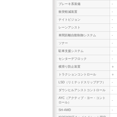
ブレーキ系装備
-
衝突軽減装置
-
ナイトビジョン
-
レーンアシスト
-
車間距離自動制御システム
-
ソナー
-
駐車支援システム
-
センターデフロック
-
横滑り防止装置
○
トラクションコントロール
○
LSD（リミテッドスリップデフ）
-
ダウンヒルアシストコントロール
-
AYC（アクティブ・ヨー・コント
-
ロール）
SH-4WD
-