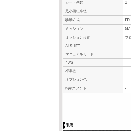
シート列数
2
最小回転半径
-
駆動方式
FR
ミッション
5M
ミッション位置
フ
AI-SHIFT
-
マニュアルモード
-
4WS
-
標準色
-
オプション色
-
掲載コメント
-
装備