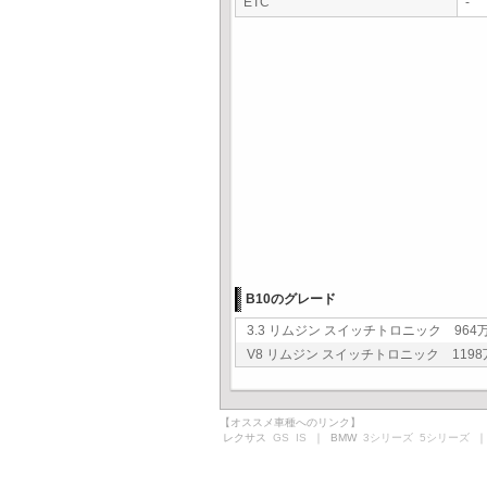
ETC
-
B10のグレード
3.3 リムジン スイッチトロニック 964万円
V8 リムジン スイッチトロニック 1198万
【オススメ車種へのリンク】
レクサス
GS
IS
｜ BMW
3シリーズ
5シリーズ
｜