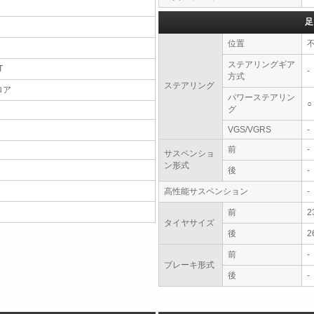
足
位置
ステアリングギア
T
-
方式
ステアリング
ロア
パワーステアリン
○
グ
VGS/VGRS
-
前
-
サスペンショ
ン形式
後
-
高性能サスペンション
-
前
2
タイヤサイズ
後
2
前
-
ブレーキ形式
後
-