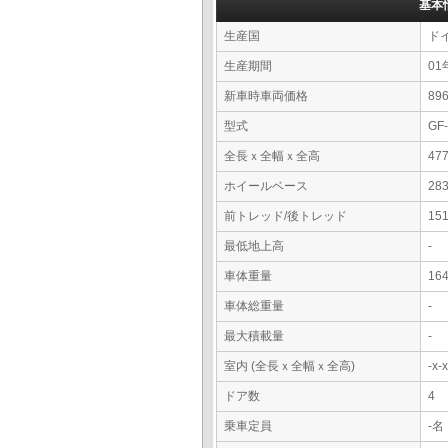
基本
生産国
ド
生産期間
01
新車時車両価格
8
型式
GF
全長ｘ全幅ｘ全高
47
ホイールベース
28
前トレッド/後トレッド
15
最低地上高
-
車体重量
16
車体総重量
-
最大積載量
-
室内 (全長ｘ全幅ｘ全高)
-x
ドア数
4
乗車定員
-名