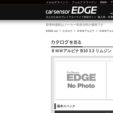
メルセデスベンツ
・
フォルクスワーゲン
・
BMW
・
ア
大人のためのプレミアカーライフ実現サイト 輸入車・外
新車時価格はメーカー発表当時の価格です
EDGE.net
>
カタログ
>
ＢＭＷアルピナ
>
ＢＭＷアルピ
ＢＭＷアルピナ B10 3.3 リムジン
基本スペック