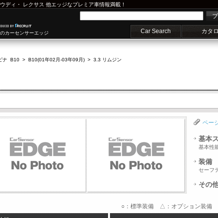
ウディ
・
レクサス
他エッジなプレミア車情報満載！
プ
Car Search
カタ
車のカーセンサーエッジ
ナ B10
>
B10(01年02月-03年09月)
>
3.3 リムジン
ペー
基本
基本性
装備
セーフ
その
○：標準装備 △：オプション装備 