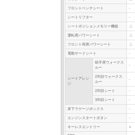
フロントベンチシート
-
シートリフター
-
シートポジションメモリー機能
△
運転席パワーシート
△
フロント両席パワーシート
△
電動サードシート
-
助手席ウォークス
-
ルー
2列目ウォークス
シートアレン
-
ルー
ジ
2列目シート
-
3列目シート
-
床下ラゲージボックス
-
エンジンスタートボタン
-
キーレスエントリー
○