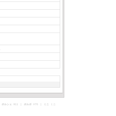
△
 ポルシェ
911
｜ ボルボ
V70
｜ ミニ
ミニ