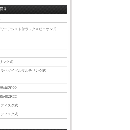
回り
左
パワーアシスト付ラック＆ピニオン式
4リンク式
トラペゾイダルマルチリンク式
85/40ZR22
85/40ZR22
Ｖディスク式
Ｖディスク式