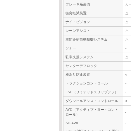
ブレーキ系装備
カ
衝突軽減装置
△
ナイトビジョン
△
レーンアシスト
△
車間距離自動制御システム
△
ソナー
○
駐車支援システム
△
センターデフロック
-
横滑り防止装置
○
トラクションコントロール
○
LSD（リミテッドスリップデフ）
-
ダウンヒルアシストコントロール
○
AYC（アクティブ・ヨー・コント
-
ロール）
SH-4WD
-