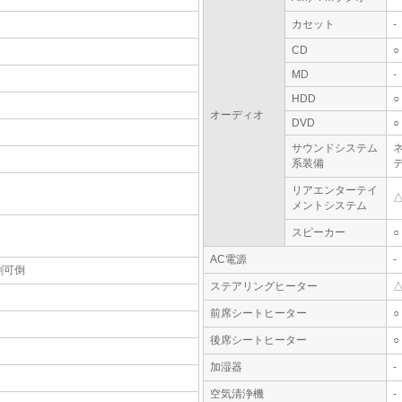
カセット
-
CD
○
MD
-
HDD
○
オーディオ
DVD
○
サウンドシステム
系装備
デ
リアエンターテイ
メントシステム
スピーカー
○
AC電源
-
割可倒
ステアリングヒーター
前席シートヒーター
○
後席シートヒーター
○
加湿器
-
空気清浄機
-