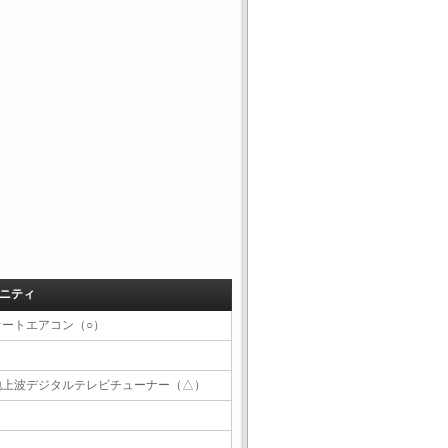
ニティ
オートエアコン（○）
地上波デジタルテレビチューナー（△）