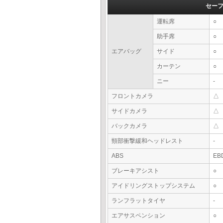
セー
運転席
○
助手席
○
エアバッグ
サイド
○
カーテン
○
ニー
-
フロントカメラ
△
サイドカメラ
△
バックカメラ
△
頸部衝撃緩和ヘッドレスト
-
ABS
EB
ブレーキアシスト
○
アイドリングストップシステム
○
ランフラットタイヤ
-
エアサスペンション
○