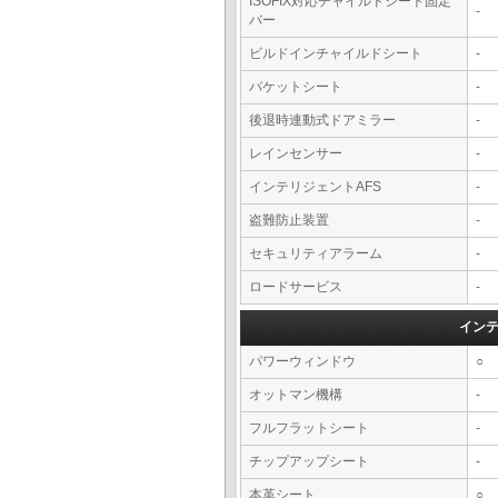
ISOFIX対応チャイルドシート固定
-
バー
ビルドインチャイルドシート
-
バケットシート
-
後退時連動式ドアミラー
-
レインセンサー
-
インテリジェントAFS
-
盗難防止装置
-
セキュリティアラーム
-
ロードサービス
-
イン
パワーウィンドウ
○
オットマン機構
-
フルフラットシート
-
チップアップシート
-
本革シート
○