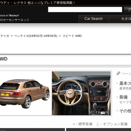
ウディ
・
レクサス
他エッジなプレミア車情報満載！
プ
Car Search
カタ
車のカーセンサーエッジ
ンテイガ
>
ベンテイガ(19年02月-19年09月)
>
スピード 4WD
WD
ペー
基本
基本性
装備
セーフ
その
○：標準装備 △：オプション装備 