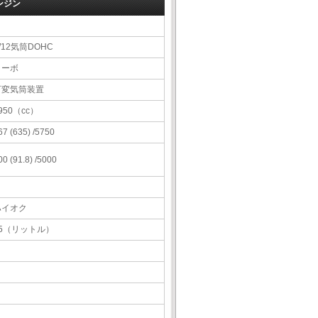
ンジン
12気筒DOHC
ターボ
可変気筒装置
950（cc）
67 (635) /5750
00 (91.8) /5000
ハイオク
85（リットル）