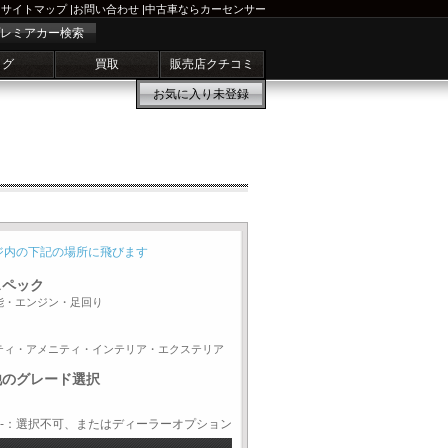
サイトマップ
|
お問い合わせ
|
中古車ならカーセンサー
レミアカー検索
ログ
買取
販売店クチコミ
お気に入り
未登録
ジ内の下記の場所に飛びます
スペック
能・エンジン・足回り
ティ・アメニティ・インテリア・エクステリア
他のグレード選択
-：選択不可、またはディーラーオプション