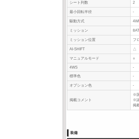
シート列数
2
最小回転半径
-
駆動方式
4W
ミッション
8A
ミッション位置
フ
AI-SHIFT
△
マニュアルモード
○
4WS
-
標準色
-
オプション色
-
※
掲載コメント
※
掲
装備