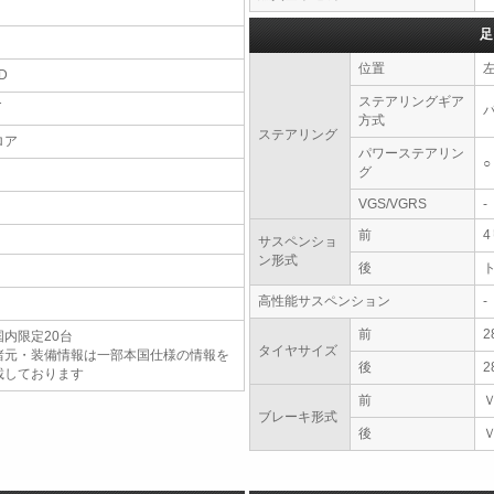
足
位置
D
ステアリングギア
T
方式
ステアリング
ロア
パワーステアリン
○
グ
VGS/VGRS
-
前
サスペンショ
ン形式
後
高性能サスペンション
-
前
2
国内限定20台
タイヤサイズ
諸元・装備情報は一部本国仕様の情報を
後
2
載しております
前
ブレーキ形式
後