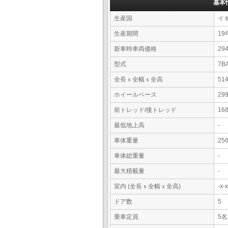
基本
生産国
イ
生産期間
19
新車時車両価格
29
型式
7B
全長ｘ全幅ｘ全高
51
ホイールベース
29
前トレッド/後トレッド
16
最低地上高
-
車体重量
25
車体総重量
-
最大積載量
-
室内 (全長ｘ全幅ｘ全高)
-x
ドア数
5
乗車定員
5名