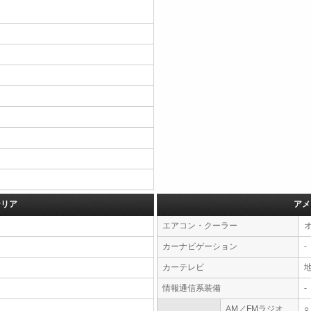
テリア
アメ
エアコン・クーラー
カーナビゲーション
-
カーテレビ
情報通信系装備
-
AM／FMラジオ
○