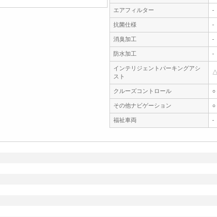
エアフィルター
-
抗菌仕様
-
消臭加工
-
防水加工
-
インテリジェントパーキングアシ
スト
クルーズコントロール
○
その他ナビゲーション
○
福祉車両
-