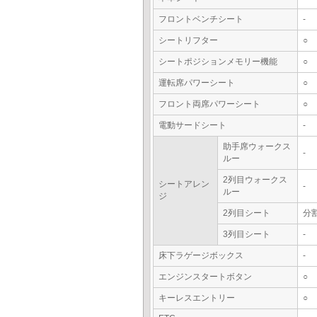
フロントベンチシート
-
シートリフター
○
シートポジションメモリー機能
○
運転席パワーシート
○
フロント両席パワーシート
○
電動サードシート
-
助手席ウォークス
-
ルー
2列目ウォークス
シートアレン
-
ルー
ジ
2列目シート
分
3列目シート
-
床下ラゲージボックス
-
エンジンスタートボタン
○
キーレスエントリー
○