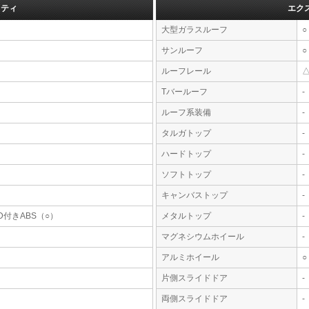
フティ
エク
大型ガラスルーフ
○
サンルーフ
○
ルーフレール
Tバールーフ
-
ルーフ系装備
-
タルガトップ
-
ハードトップ
-
ソフトトップ
-
キャンバストップ
-
D付きABS（○）
メタルトップ
-
マグネシウムホイール
-
アルミホイール
○
片側スライドドア
-
両側スライドドア
-