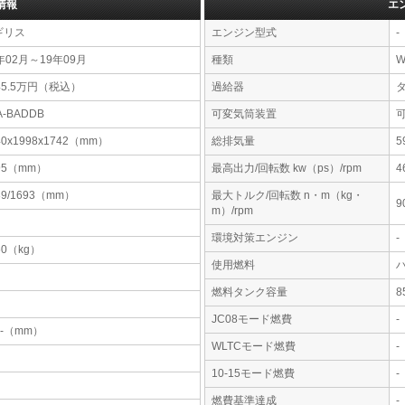
情報
エ
ギリス
エンジン型式
-
年02月～19年09月
種類
W
45.5万円（税込）
過給器
A-BADDB
可変気筒装置
40x1998x1742（mm）
総排気量
5
95（mm）
最高出力/回転数 kw（ps）/rpm
4
89/1693（mm）
最大トルク/回転数 n・m（kg・
9
m）/rpm
環境対策エンジン
-
60（kg）
使用燃料
燃料タンク容量
JC08モード燃費
-
-x-（mm）
WLTCモード燃費
-
10-15モード燃費
-
燃費基準達成
-