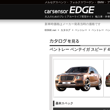
メルセデスベンツ
・
フォルクスワーゲン
・
BMW
・
ア
大人のためのプレミアカーライフ実現サイト 輸入車・外
新車時価格はメーカー発表当時の価格です
EDGE.net
>
カタログ
>
ベントレー
>
ベントレー ベ
ベントレー ベンテイガ スピード 4
基本スペック