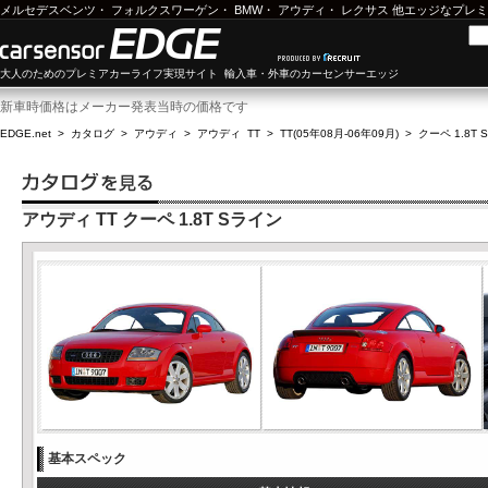
メルセデスベンツ
・
フォルクスワーゲン
・
BMW
・
アウディ
・
レクサス
他エッジなプレミ
大人のためのプレミアカーライフ実現サイト 輸入車・外車のカーセンサーエッジ
新車時価格はメーカー発表当時の価格です
EDGE.net
>
カタログ
>
アウディ
>
アウディ TT
>
TT(05年08月-06年09月)
>
クーペ 1.8T
アウディ TT クーペ 1.8T Sライン
基本スペック