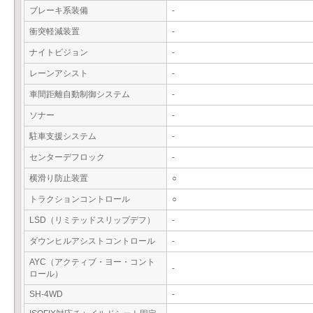
ブレーキ系装備
-
衝突軽減装置
-
ナイトビジョン
-
レーンアシスト
-
車間距離自動制御システム
-
ソナー
-
駐車支援システム
-
センターデフロック
-
横滑り防止装置
○
トラクションコントロール
○
LSD（リミテッドスリップデフ）
-
ダウンヒルアシストコントロール
-
AYC（アクティブ・ヨー・コント
-
ロール）
SH-4WD
-