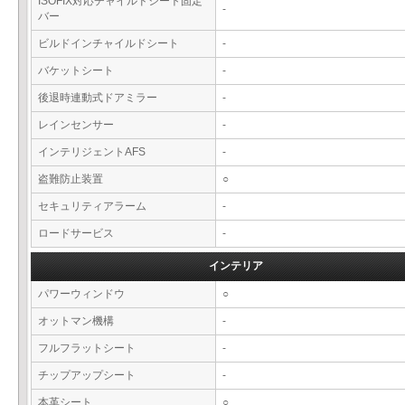
ISOFIX対応チャイルドシート固定
-
バー
ビルドインチャイルドシート
-
バケットシート
-
後退時連動式ドアミラー
-
レインセンサー
-
インテリジェントAFS
-
盗難防止装置
○
セキュリティアラーム
-
ロードサービス
-
インテリア
パワーウィンドウ
○
オットマン機構
-
フルフラットシート
-
チップアップシート
-
本革シート
○