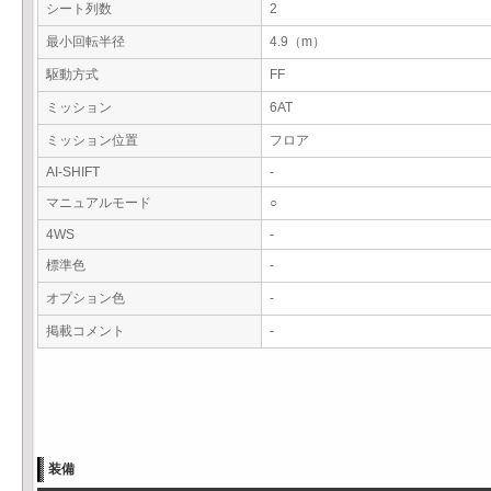
シート列数
2
最小回転半径
4.9（m）
駆動方式
FF
ミッション
6AT
ミッション位置
フロア
AI-SHIFT
-
マニュアルモード
○
4WS
-
標準色
-
オプション色
-
掲載コメント
-
装備