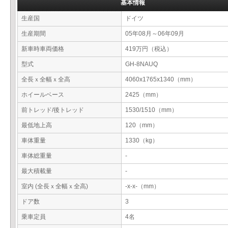
基本情報
生産国
ドイツ
生産期間
05年08月～06年09月
新車時車両価格
419万円（税込）
型式
GH-8NAUQ
全長ｘ全幅ｘ全高
4060x1765x1340（mm）
ホイールベース
2425（mm）
前トレッド/後トレッド
1530/1510（mm）
最低地上高
120（mm）
車体重量
1330（kg）
車体総重量
-
最大積載量
-
室内 (全長ｘ全幅ｘ全高)
-x-x-（mm）
ドア数
3
乗車定員
4名