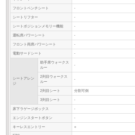
フロントベンチシート
-
シートリフター
-
シートポジションメモリー機能
-
運転席パワーシート
-
フロント両席パワーシート
-
電動サードシート
-
助手席ウォークス
-
ルー
2列目ウォークス
シートアレン
-
ルー
ジ
2列目シート
分割可倒
3列目シート
-
床下ラゲージボックス
-
エンジンスタートボタン
-
キーレスエントリー
○