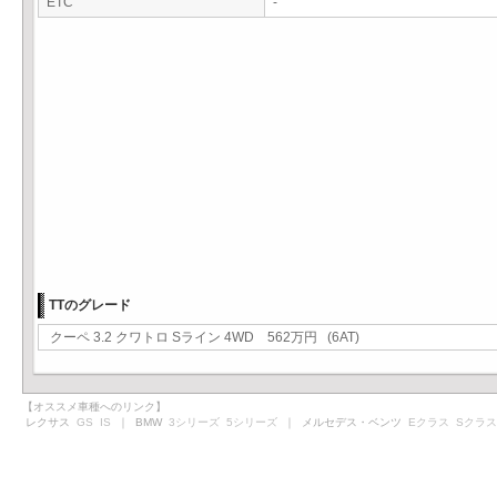
ETC
-
TTのグレード
クーペ 3.2 クワトロ Sライン 4WD 562万円 (6AT)
【オススメ車種へのリンク】
レクサス
GS
IS
｜ BMW
3シリーズ
5シリーズ
｜ メルセデス・ベンツ
Eクラス
Sクラス