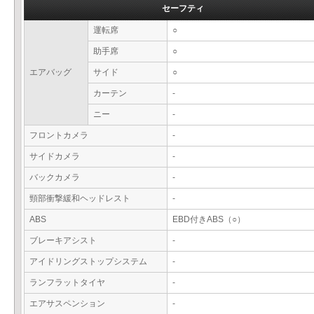
セーフティ
運転席
○
助手席
○
エアバッグ
サイド
○
カーテン
-
ニー
-
フロントカメラ
-
サイドカメラ
-
バックカメラ
-
頸部衝撃緩和ヘッドレスト
-
ABS
EBD付きABS（○）
ブレーキアシスト
-
アイドリングストップシステム
-
ランフラットタイヤ
-
エアサスペンション
-