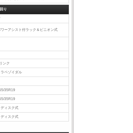
回り
右
パワーアシスト付ラック＆ピニオン式
5リンク
トラペゾイダル
55/35R19
55/35R19
Ｖディスク式
Ｖディスク式