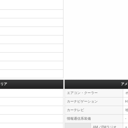
テリア
アメ
エアコン・クーラー
カーナビゲーション
カーテレビ
情報通信系装備
-
AM／FMラジオ
○