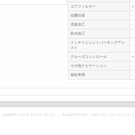
エアフィルター
○
抗菌仕様
-
消臭加工
-
防水加工
-
インテリジェントパーキングアシ
-
スト
クルーズコントロール
○
その他ナビゲーション
-
福祉車両
-
 メルセデス・ベンツ
Eクラス
Sクラス
｜ フォルクスワーゲン
ゴルフ
ポロ
ニュービートル
｜