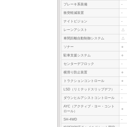
ブレーキ系装備
-
衝突軽減装置
-
ナイトビジョン
-
レーンアシスト
△
車間距離自動制御システム
△
ソナー
○
駐車支援システム
○
センターデフロック
-
横滑り防止装置
○
トラクションコントロール
○
LSD（リミテッドスリップデフ）
-
ダウンヒルアシストコントロール
-
AYC（アクティブ・ヨー・コント
○
ロール）
SH-4WD
-