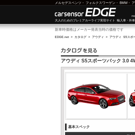
メルセデスベンツ
・
フォルクスワーゲン
・
BMW
・
ア
大人のためのプレミアカーライフ実現サイト 輸入車・外
新車時価格はメーカー発表当時の価格です
EDGE.net
>
カタログ
>
アウディ
>
アウディ S5スポ
アウディ S5スポーツバック 3.0 4
基本スペック