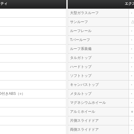
フティ
エク
大型ガラスルーフ
-
サンルーフ
ルーフレール
-
Tバールーフ
-
ルーフ系装備
-
タルガトップ
-
ハードトップ
-
ソフトトップ
-
キャンバストップ
-
D付きABS（○）
メタルトップ
-
マグネシウムホイール
-
アルミホイール
○
片側スライドドア
-
両側スライドドア
-