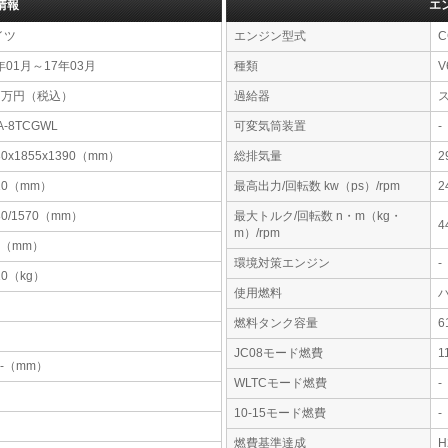
情報
エ
イツ
エンジン型式
C
年01月～17年03月
種類
V
27万円（税込）
過給器
A-8TCGWL
可変気筒装置
-
30x1855x1390（mm）
総排気量
2
10（mm）
最高出力/回転数 kw（ps）/rpm
2
80/1570（mm）
最大トルク/回転数 n・m（kg・
4
m）/rpm
0（mm）
環境対策エンジン
-
10（kg）
使用燃料
燃料タンク容量
JC08モード燃費
1
-x-（mm）
WLTCモード燃費
-
10-15モード燃費
-
燃費基準達成
H