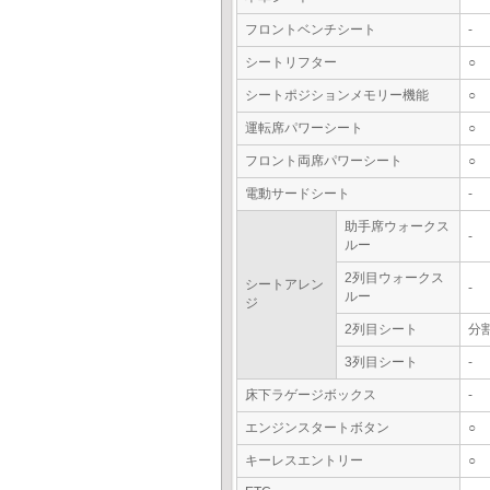
フロントベンチシート
-
シートリフター
○
シートポジションメモリー機能
○
運転席パワーシート
○
フロント両席パワーシート
○
電動サードシート
-
助手席ウォークス
-
ルー
2列目ウォークス
シートアレン
-
ルー
ジ
2列目シート
分
3列目シート
-
床下ラゲージボックス
-
エンジンスタートボタン
○
キーレスエントリー
○