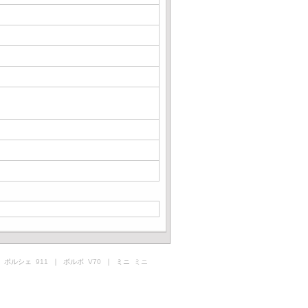
 ポルシェ
911
｜ ボルボ
V70
｜ ミニ
ミニ