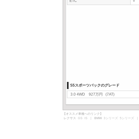
ETC
○
S5スポーツバックのグレード
3.0 4WD 927万円 (7AT)
【オススメ車種へのリンク】
レクサス
GS
IS
｜ BMW
3シリーズ
5シリーズ
｜