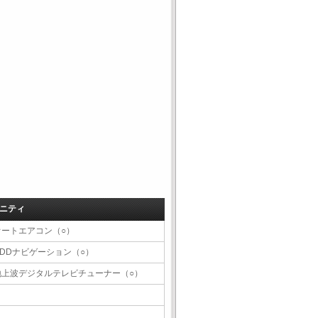
ニティ
オートエアコン（○）
HDDナビゲーション（○）
地上波デジタルテレビチューナー（○）