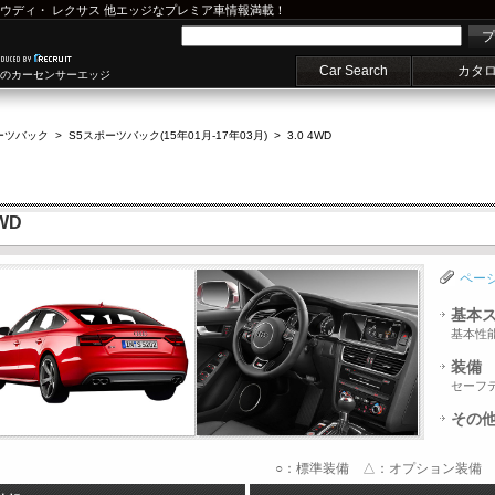
ウディ
・
レクサス
他エッジなプレミア車情報満載！
プ
Car Search
カタ
車のカーセンサーエッジ
ーツバック
>
S5スポーツバック(15年01月-17年03月)
>
3.0 4WD
WD
ペー
基本
基本性
装備
セーフ
その
○：標準装備 △：オプション装備 