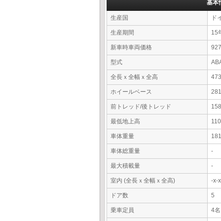
基本
生産国
ド
生産期間
15
新車時車両価格
9
型式
AB
全長ｘ全幅ｘ全高
47
ホイールベース
28
前トレッド/後トレッド
15
最低地上高
11
車体重量
18
車体総重量
-
最大積載量
-
室内 (全長ｘ全幅ｘ全高)
-x
ドア数
5
乗車定員
4名