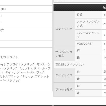
足
4（m）
位置
D
ステアリングギア
T
方式
ステアリング
ロア
パワーステアリン
○
グ
VGS/VGRS
○
前
サスペンショ
ン形式
イビスホワイト
後
レイシアホワイトメタリック モンスーン
高性能サスペンション
-
レーメタリック ミサノレッドパールエフ
前
2
クト デイトナグレーパールエフェク
タイヤサイズ
 ミトスブラックメタリック フロレット
後
2
ルバーメタリック
前
ブレーキ形式
後