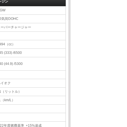
ンジン
GW
6気筒DOHC
スーパーチャージャー
994（cc）
45 (333) /6500
40 (44.9) /5300
ハイオク
61（リットル）
1（km/L）
22年度燃費基準 +15%達成