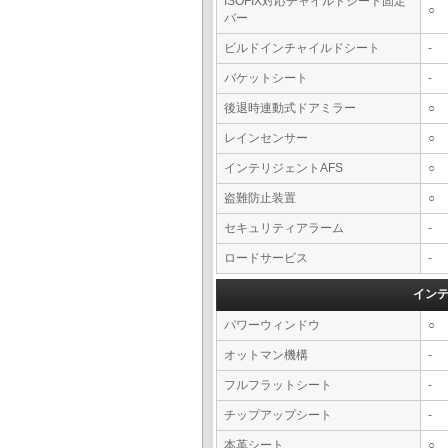
ISOFIX対応チャイルドシート固定
○
バー
ビルドインチャイルドシート
-
バケットシート
-
後退時連動式ドアミラー
○
レインセンサー
○
インテリジェントAFS
○
盗難防止装置
○
セキュリティアラーム
-
ロードサービス
-
イン
パワーウィンドウ
○
オットマン機構
-
フルフラットシート
-
チップアップシート
-
本革シート
○