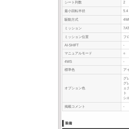
シート列数
2
最小回転半径
5.
駆動方式
4W
ミッション
7A
ミッション位置
フ
AI-SHIFT
-
マニュアルモード
○
4WS
-
標準色
ア
グ
グ
オプション色
ェ
ト
シ
掲載コメント
-
装備