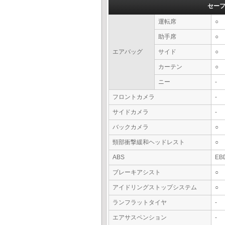
セー
運転席
○
助手席
○
エアバッグ
サイド
○
カーテン
○
ニー
-
フロントカメラ
-
サイドカメラ
-
バックカメラ
○
頸部衝撃緩和ヘッドレスト
○
ABS
EB
ブレーキアシスト
○
アイドリングストップシステム
○
ランフラットタイヤ
-
エアサスペンション
-