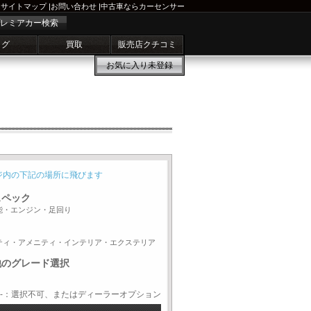
サイトマップ
|
お問い合わせ
|
中古車ならカーセンサー
レミアカー検索
ログ
買取
販売店クチコミ
お気に入り
未登録
ジ内の下記の場所に飛びます
スペック
能・エンジン・足回り
ティ・アメニティ・インテリア・エクステリア
他のグレード選択
-：選択不可、またはディーラーオプション