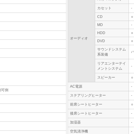
カセット
-
CD
○
MD
-
HDD
○
オーディオ
DVD
○
サウンドシステム
系装備
リアエンターテイ
-
メントシステム
スピーカー
○
AC電源
-
割可倒
ステアリングヒーター
-
前席シートヒーター
○
後席シートヒーター
-
加湿器
-
空気清浄機
-