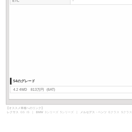
ETC
-
S4のグレード
4.2 4WD 813万円 (6AT)
【オススメ車種へのリンク】
レクサス
GS
IS
｜ BMW
3シリーズ
5シリーズ
｜ メルセデス・ベンツ
Eクラス
Sクラス