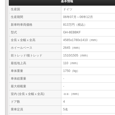
基本情報
生産国
ドイツ
生産期間
06年07月～06年12月
新車時車両価格
813万円（税込）
型式
GH-8EBBKF
全長ｘ全幅ｘ全高
4585x1780x1410（mm）
ホイールベース
2645（mm）
前トレッド/後トレッド
1510/1505（mm）
最低地上高
110（mm）
車体重量
1750（kg）
車体総重量
-
最大積載量
-
室内 (全長ｘ全幅ｘ全高)
-x-x-（mm）
ドア数
4
乗車定員
5名