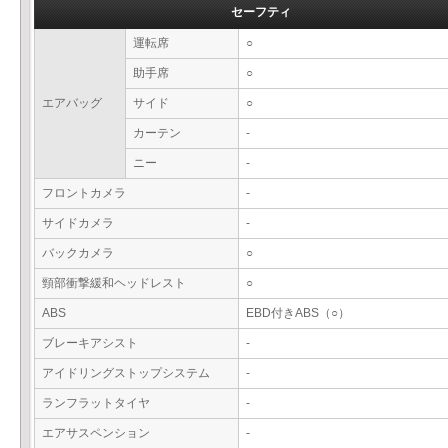
セーフティ
運転席
○
助手席
○
エアバッグ
サイド
○
カーテン
-
ニー
-
フロントカメラ
-
サイドカメラ
-
バックカメラ
○
頸部衝撃緩和ヘッドレスト
○
ABS
EBD付きABS（○）
ブレーキアシスト
-
アイドリングストップシステム
-
ランフラットタイヤ
-
エアサスペンション
-