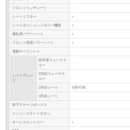
フロントベンチシート
-
シートリフター
○
シートポジションメモリー機能
○
運転席パワーシート
○
フロント両席パワーシート
○
電動サードシート
-
助手席ウォークス
-
ルー
2列目ウォークス
シートアレン
-
ルー
ジ
2列目シート
分割可倒
3列目シート
-
床下ラゲージボックス
-
エンジンスタートボタン
-
キーレスエントリー
○