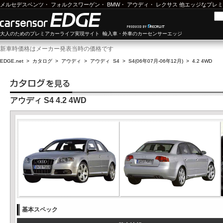
メルセデスベンツ
・
フォルクスワーゲン
・
BMW
・
アウディ
・
レクサス
他エッジなプレミ
大人のためのプレミアカーライフ実現サイト 輸入車・外車のカーセンサーエッジ
新車時価格はメーカー発表当時の価格です
EDGE.net
>
カタログ
>
アウディ
>
アウディ S4
>
S4(06年07月-06年12月)
>
4.2 4WD
アウディ S4 4.2 4WD
基本スペック