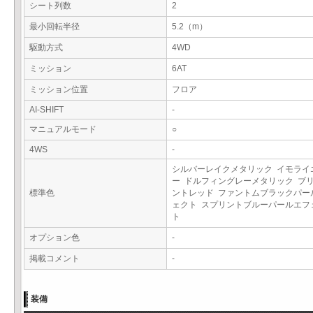
シート列数
2
最小回転半径
5.2（m）
駆動方式
4WD
ミッション
6AT
ミッション位置
フロア
AI-SHIFT
-
マニュアルモード
○
4WS
-
シルバーレイクメタリック イモライ
ー ドルフィングレーメタリック ブ
標準色
ントレッド ファントムブラックパー
ェクト スプリントブルーパールエフ
ト
オプション色
-
掲載コメント
-
装備