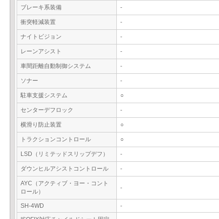
ブレーキ系装備
-
衝突軽減装置
-
ナイトビジョン
-
レーンアシスト
-
車間距離自動制御システム
-
ソナー
-
駐車支援システム
○
センターデフロック
-
横滑り防止装置
○
トラクションコントロール
○
LSD（リミテッドスリップデフ）
-
ダウンヒルアシストコントロール
-
AYC（アクティブ・ヨー・コント
-
ロール）
SH-4WD
-