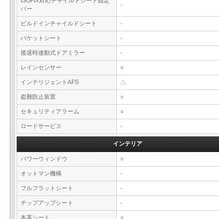
ISOFIX対応チャイルドシート固定
-
バー
ビルドインチャイルドシート
-
バケットシート
-
後退時連動式ドアミラー
-
レインセンサー
○
インテリジェントAFS
△
盗難防止装置
○
セキュリティアラーム
○
ロードサービス
-
インテリア
パワーウィンドウ
○
オットマン機構
-
フルフラットシート
-
チップアップシート
-
本革シート
○