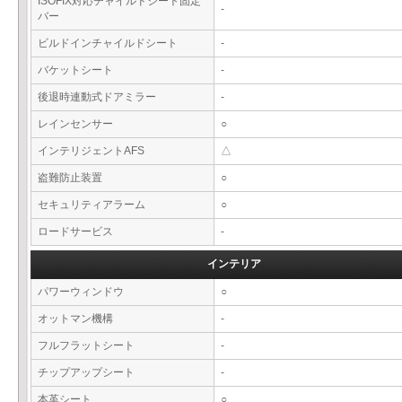
ISOFIX対応チャイルドシート固定
-
バー
ビルドインチャイルドシート
-
バケットシート
-
後退時連動式ドアミラー
-
レインセンサー
○
インテリジェントAFS
△
盗難防止装置
○
セキュリティアラーム
○
ロードサービス
-
インテリア
パワーウィンドウ
○
オットマン機構
-
フルフラットシート
-
チップアップシート
-
本革シート
○