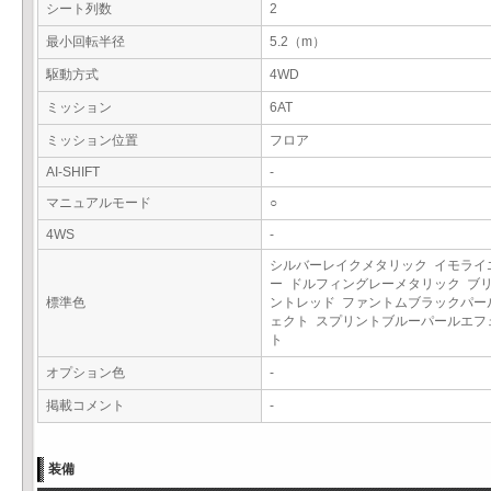
シート列数
2
最小回転半径
5.2（m）
駆動方式
4WD
ミッション
6AT
ミッション位置
フロア
AI-SHIFT
-
マニュアルモード
○
4WS
-
シルバーレイクメタリック イモライ
ー ドルフィングレーメタリック ブ
標準色
ントレッド ファントムブラックパー
ェクト スプリントブルーパールエフ
ト
オプション色
-
掲載コメント
-
装備