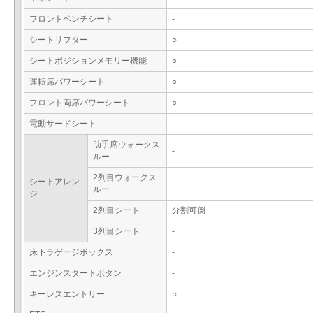
フロントベンチシート
-
シートリフター
○
シートポジションメモリー機能
○
運転席パワーシート
○
フロント両席パワーシート
○
電動サードシート
-
助手席ウォークス
-
ルー
2列目ウォークス
シートアレン
-
ルー
ジ
2列目シート
分割可倒
3列目シート
-
床下ラゲージボックス
-
エンジンスタートボタン
-
キーレスエントリー
○