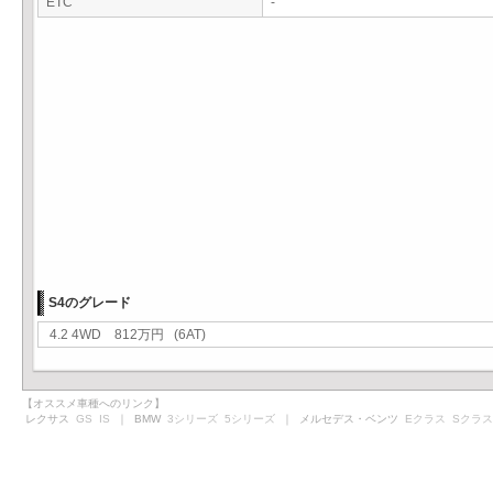
ETC
-
S4のグレード
4.2 4WD 812万円 (6AT)
【オススメ車種へのリンク】
レクサス
GS
IS
｜ BMW
3シリーズ
5シリーズ
｜ メルセデス・ベンツ
Eクラス
Sクラス