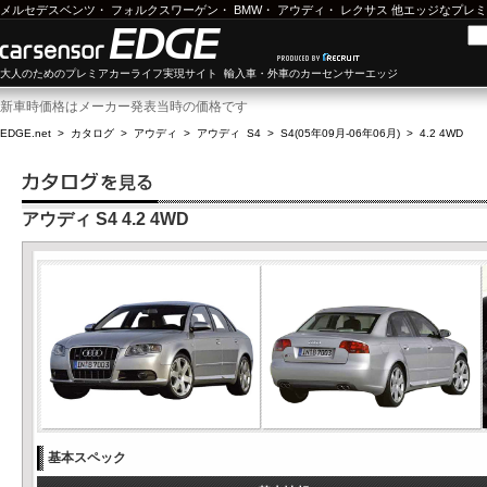
メルセデスベンツ
・
フォルクスワーゲン
・
BMW
・
アウディ
・
レクサス
他エッジなプレミ
大人のためのプレミアカーライフ実現サイト 輸入車・外車のカーセンサーエッジ
新車時価格はメーカー発表当時の価格です
EDGE.net
>
カタログ
>
アウディ
>
アウディ S4
>
S4(05年09月-06年06月)
>
4.2 4WD
アウディ S4 4.2 4WD
基本スペック