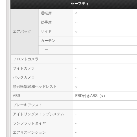
セーフティ
運転席
○
助手席
○
エアバッグ
サイド
○
カーテン
-
ニー
-
フロントカメラ
-
サイドカメラ
-
バックカメラ
○
頸部衝撃緩和ヘッドレスト
○
ABS
EBD付きABS（○）
ブレーキアシスト
-
アイドリングストップシステム
-
ランフラットタイヤ
-
エアサスペンション
-