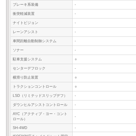
ブレーキ系装備
-
衝突軽減装置
-
ナイトビジョン
-
レーンアシスト
-
車間距離自動制御システム
-
ソナー
-
駐車支援システム
○
センターデフロック
-
横滑り防止装置
○
トラクションコントロール
○
LSD（リミテッドスリップデフ）
-
ダウンヒルアシストコントロール
-
AYC（アクティブ・ヨー・コント
-
ロール）
SH-4WD
-