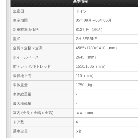
基本情報
生産国
ドイツ
生産期間
05年09月～06年06月
新車時車両価格
812万円（税込）
型式
GH-8EBBKF
全長ｘ全幅ｘ全高
4585x1780x1410（mm）
ホイールベース
2645（mm）
前トレッド/後トレッド
1510/1505（mm）
最低地上高
110（mm）
車体重量
1750（kg）
車体総重量
-
最大積載量
-
室内 (全長ｘ全幅ｘ全高)
-x-x-（mm）
ドア数
4
乗車定員
5名