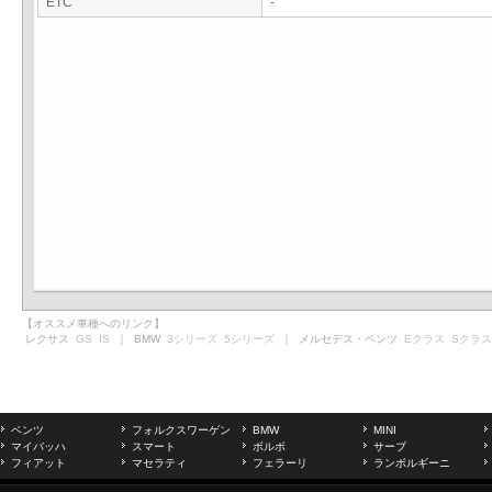
ETC
-
【オススメ車種へのリンク】
レクサス
GS
IS
｜ BMW
3シリーズ
5シリーズ
｜ メルセデス・ベンツ
Eクラス
Sクラス
ベンツ
フォルクスワーゲン
BMW
MINI
マイバッハ
スマート
ボルボ
サーブ
フィアット
マセラティ
フェラーリ
ランボルギーニ