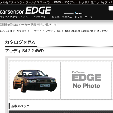
メルセデスベンツ
・
フォルクスワーゲン
・
BMW
・
アウディ
・
レクサス
他エッジなプレミ
大人のためのプレミアカーライフ実現サイト 輸入車・外車のカーセンサーエッジ
新車時価格はメーカー発表当時の価格です
EDGE.net
>
カタログ
>
アウディ
>
アウディ S4
>
S4(93年11月-94年04月)
>
2.2 4WD
アウディ S4 2.2 4WD
基本スペック