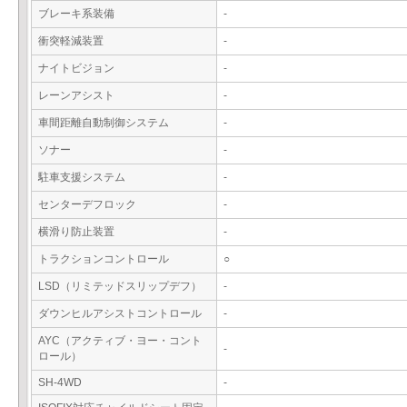
ブレーキ系装備
-
衝突軽減装置
-
ナイトビジョン
-
レーンアシスト
-
車間距離自動制御システム
-
ソナー
-
駐車支援システム
-
センターデフロック
-
横滑り防止装置
-
トラクションコントロール
○
LSD（リミテッドスリップデフ）
-
ダウンヒルアシストコントロール
-
AYC（アクティブ・ヨー・コント
-
ロール）
SH-4WD
-