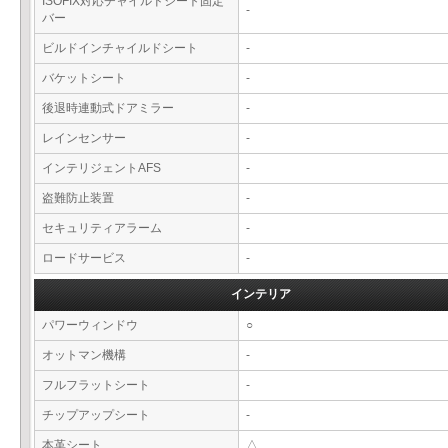
ISOFIX対応チャイルドシート固定
-
バー
ビルドインチャイルドシート
-
バケットシート
-
後退時連動式ドアミラー
-
レインセンサー
-
インテリジェントAFS
-
盗難防止装置
-
セキュリティアラーム
-
ロードサービス
-
インテリア
パワーウィンドウ
○
オットマン機構
-
フルフラットシート
-
チップアップシート
-
本革シート
△