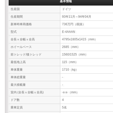
基本情報
生産国
ドイツ
生産期間
93年11月～94年04月
新車時車両価格
736万円（税抜）
型式
E-4AAAN
全長ｘ全幅ｘ全高
4795x1805x1415（mm）
ホイールベース
2685（mm）
前トレッド/後トレッド
1560/1525（mm）
最低地上高
115（mm）
車体重量
1710（kg）
車体総重量
-
最大積載量
-
室内 (全長ｘ全幅ｘ全高)
-x-x-（mm）
ドア数
4
乗車定員
5名