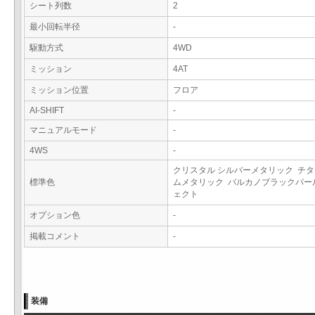
シート列数
2
最小回転半径
-
駆動方式
4WD
ミッション
4AT
ミッション位置
フロア
AI-SHIFT
-
マニュアルモード
-
4WS
-
クリスタル シルバーメタリック チ
標準色
ムメタリック バルカノブラックパー
ェクト
オプション色
-
掲載コメント
-
装備