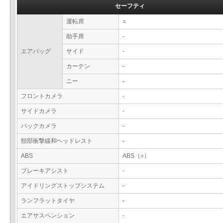
セーフティ
運転席
○
助手席
-
エアバッグ
サイド
-
カーテン
-
ニー
-
フロントカメラ
-
サイドカメラ
-
バックカメラ
-
頸部衝撃緩和ヘッドレスト
-
ABS
ABS（○）
ブレーキアシスト
-
アイドリングストップシステム
-
ランフラットタイヤ
-
エアサスペンション
-