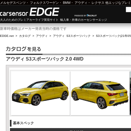
メルセデスベンツ
・
フォルクスワーゲン
・
BMW
・
アウディ
・
レクサス
他エッジなプレミ
大人のためのプレミアカーライフ実現サイト 輸入車・外車のカーセンサーエッジ
新車時価格はメーカー発表当時の価格です
EDGE.net
>
カタログ
>
アウディ
>
アウディ S3スポーツバック
>
S3スポーツバック(21年05月
アウディ S3スポーツバック 2.0 4WD
基本スペック