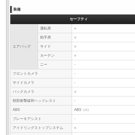
装備
セーフティ
運転席
○
助手席
○
エアバッグ
サイド
○
カーテン
○
ニー
-
フロントカメラ
-
サイドカメラ
-
バックカメラ
○
頸部衝撃緩和ヘッドレスト
-
ABS
ABS（○）
ブレーキアシスト
-
アイドリングストップシステム
○