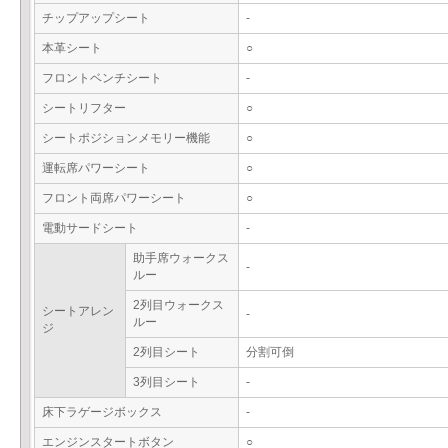
チップアップシート
-
本革シート
○
フロントベンチシート
-
シートリフター
○
シートポジションメモリー機能
○
運転席パワーシート
○
フロント両席パワーシート
○
電動サードシート
-
助手席ウォークス
-
ルー
2列目ウォークス
シートアレン
-
ルー
ジ
2列目シート
分割可倒
3列目シート
-
床下ラゲージボックス
-
エンジンスタートボタン
○