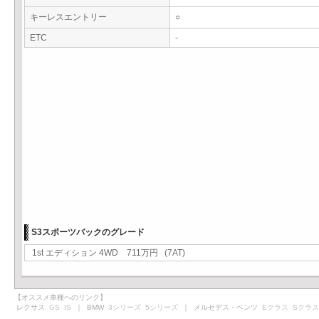
キーレスエントリー
○
ETC
-
S3スポーツバックのグレード
1st エディション 4WD 711万円 (7AT)
【オススメ車種へのリンク】
レクサス
GS
IS
｜ BMW
3シリーズ
5シリーズ
｜ メルセデス・ベンツ
Eクラス
Sクラス