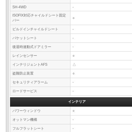
SH-4WD
-
ISOFIX対応チャイルドシート固定
○
バー
ビルドインチャイルドシート
-
バケットシート
-
後退時連動式ドアミラー
-
レインセンサー
○
インテリジェントAFS
△
盗難防止装置
○
セキュリティアラーム
-
ロードサービス
-
インテリア
パワーウィンドウ
○
オットマン機構
-
フルフラットシート
-