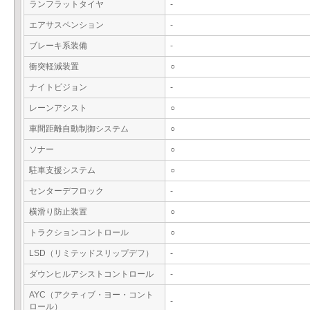
ランフラットタイヤ
-
エアサスペンション
-
ブレーキ系装備
-
衝突軽減装置
○
ナイトビジョン
-
レーンアシスト
○
車間距離自動制御システム
○
ソナー
○
駐車支援システム
○
センターデフロック
-
横滑り防止装置
○
トラクションコントロール
○
LSD（リミテッドスリップデフ）
-
ダウンヒルアシストコントロール
-
AYC（アクティブ・ヨー・コント
-
ロール）