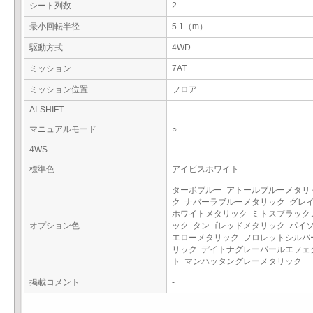
シート列数
2
最小回転半径
5.1（m）
駆動方式
4WD
ミッション
7AT
ミッション位置
フロア
AI-SHIFT
-
マニュアルモード
○
4WS
-
標準色
アイビスホワイト
ターボブルー アトールブルーメタリ
ク ナバーラブルーメタリック グレ
ホワイトメタリック ミトスブラック
オプション色
ック タンゴレッドメタリック パイ
エローメタリック フロレットシルバ
リック デイトナグレーパールエフェ
ト マンハッタングレーメタリック
掲載コメント
-