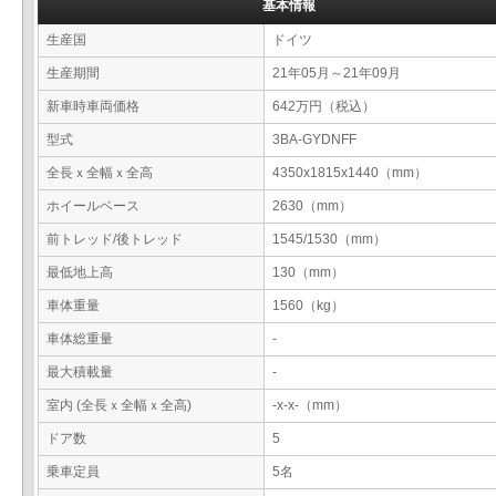
基本情報
生産国
ドイツ
生産期間
21年05月～21年09月
新車時車両価格
642万円（税込）
型式
3BA-GYDNFF
全長ｘ全幅ｘ全高
4350x1815x1440（mm）
ホイールベース
2630（mm）
前トレッド/後トレッド
1545/1530（mm）
最低地上高
130（mm）
車体重量
1560（kg）
車体総重量
-
最大積載量
-
室内 (全長ｘ全幅ｘ全高)
-x-x-（mm）
ドア数
5
乗車定員
5名