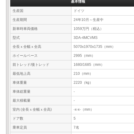
基本情報
生産国
ドイツ
生産期間
24年10月～生産中
新車時車両価格
1059万円（税込）
型式
3DA-4MCVMS
全長ｘ全幅ｘ全高
5070x1970x1735（mm）
ホイールベース
2995（mm）
前トレッド/後トレッド
1680/1685（mm）
最低地上高
210（mm）
車体重量
2220（kg）
車体総重量
-
最大積載量
-
室内 (全長ｘ全幅ｘ全高)
-x-x-（mm）
ドア数
5
乗車定員
7名