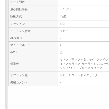
シート列数
3
最小回転半径
5.7（m）
駆動方式
4WD
ミッション
8AT
ミッション位置
フロア
AI-SHIFT
-
マニュアルモード
○
4WS
△
ミトスブラックメタリック グレイシ
標準色
イトメタリック サテライトシルバー
ック ワイトモブルーメタリック
オプション色
サヒールゴールドメタリック
掲載コメント
-