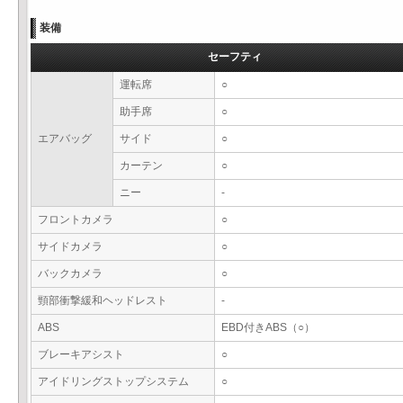
装備
セーフティ
運転席
○
助手席
○
エアバッグ
サイド
○
カーテン
○
ニー
-
フロントカメラ
○
サイドカメラ
○
バックカメラ
○
頸部衝撃緩和ヘッドレスト
-
ABS
EBD付きABS（○）
ブレーキアシスト
○
アイドリングストップシステム
○