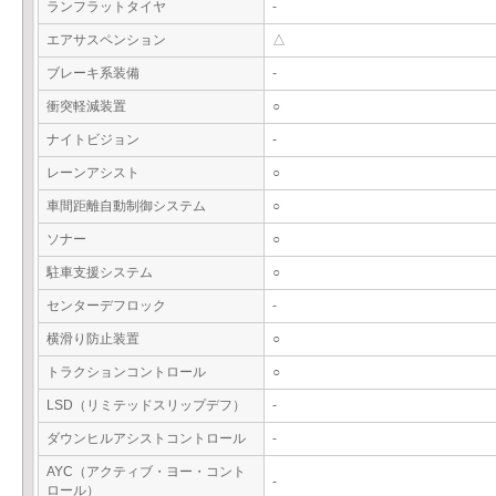
ランフラットタイヤ
-
エアサスペンション
△
ブレーキ系装備
-
衝突軽減装置
○
ナイトビジョン
-
レーンアシスト
○
車間距離自動制御システム
○
ソナー
○
駐車支援システム
○
センターデフロック
-
横滑り防止装置
○
トラクションコントロール
○
LSD（リミテッドスリップデフ）
-
ダウンヒルアシストコントロール
-
AYC（アクティブ・ヨー・コント
-
ロール）