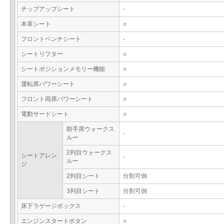
チップアップシート
-
本革シート
○
フロントベンチシート
-
シートリフター
○
シートポジションメモリー機能
○
運転席パワーシート
○
フロント両席パワーシート
○
電動サードシート
○
助手席ウォークス
-
ルー
2列目ウォークス
シートアレン
-
ルー
ジ
2列目シート
分割可倒
3列目シート
分割可倒
床下ラゲージボックス
-
エンジンスタートボタン
○