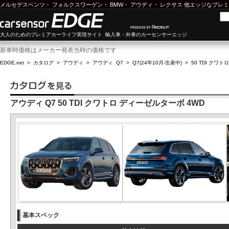
メルセデスベンツ
・
フォルクスワーゲン
・
BMW
・
アウディ
・
レクサス
他エッジなプレミ
大人のためのプレミアカーライフ実現サイト 輸入車・外車のカーセンサーエッジ
新車時価格はメーカー発表当時の価格です
EDGE.net
>
カタログ
>
アウディ
>
アウディ Q7
>
Q7(24年10月-生産中)
>
50 TDI クワ
アウディ Q7 50 TDI クワトロ ディーゼルターボ 4WD
基本スペック