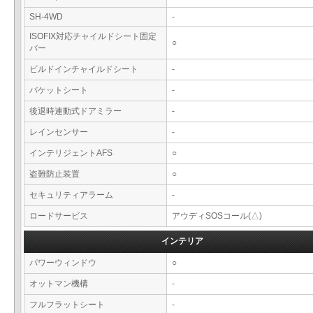
SH-4WD
-
ISOFIX対応チャイルドシート固定
○
バー
ビルドインチャイルドシート
-
バケットシート
-
後退時連動式ドアミラー
-
レインセンサー
-
インテリジェントAFS
○
盗難防止装置
○
セキュリティアラーム
-
ロードサービス
アウディSOSコール(△)
インテリア
パワーウィンドウ
○
オットマン機構
-
フルフラットシート
-