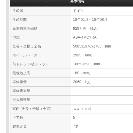
基本情報
生産国
ドイツ
生産期間
18年01月～18年08月
新車時車両価格
929万円（税込）
型式
ABA-4MCYRA
全長ｘ全幅ｘ全高
5085x1970x1705（mm）
ホイールベース
2995（mm）
前トレッド/後トレッド
1685/1690（mm）
最低地上高
180（mm）
車体重量
2060（kg）
車体総重量
-
最大積載量
-
室内 (全長ｘ全幅ｘ全高)
-x-x-（mm）
ドア数
5
乗車定員
7名