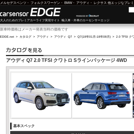
メルセデスベンツ
・
フォルクスワーゲン
・
BMW
・
アウディ
・
レクサス
他エッジなプレミ
大人のためのプレミアカーライフ実現サイト 輸入車・外車のカーセンサーエッジ
新車時価格はメーカー発表当時の価格です
EDGE.net
>
カタログ
>
アウディ
>
アウディ Q7
>
Q7(18年01月-18年08月)
>
2.0 TFSI
アウディ Q7 2.0 TFSI クワトロ Sラインパッケージ 4WD
基本スペック