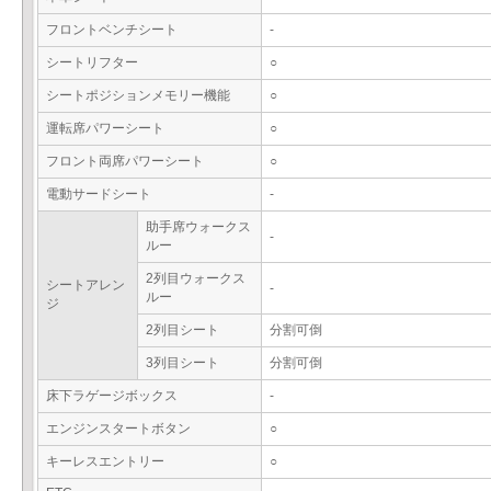
フロントベンチシート
-
シートリフター
○
シートポジションメモリー機能
○
運転席パワーシート
○
フロント両席パワーシート
○
電動サードシート
-
助手席ウォークス
-
ルー
2列目ウォークス
シートアレン
-
ルー
ジ
2列目シート
分割可倒
3列目シート
分割可倒
床下ラゲージボックス
-
エンジンスタートボタン
○
キーレスエントリー
○