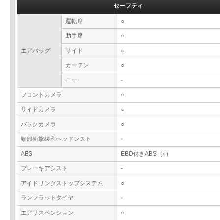
セーフティ
運転席
○
助手席
○
エアバッグ
サイド
○
カーテン
○
ニー
-
フロントカメラ
○
サイドカメラ
○
バックカメラ
○
頸部衝撃緩和ヘッドレスト
-
ABS
EBD付きABS（○）
ブレーキアシスト
-
アイドリングストップシステム
○
ランフラットタイヤ
-
エアサスペンション
○