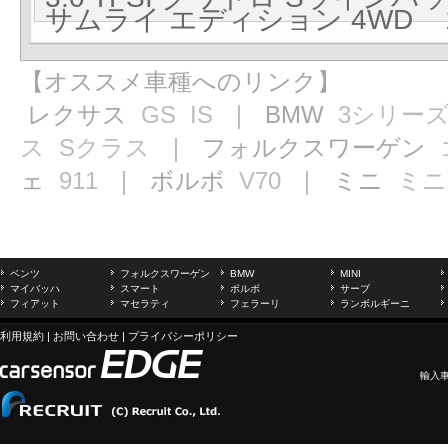
サムライ エディション 4WD 10
【オススメ車種へのリンク】
レクサス
GS
IS
｜ BMW
3シリー
ス
Sクラス
｜ フォルクスワーゲン
ェ
911
｜ ボルボ
V70
｜ ミニ
ミニ
ベンツ
フォルクスワーゲン
BMW
MINI
マイバッハ
スマート
ボルボ
サーブ
フィアット
マセラティ
フェラーリ
ランボルギーニ
利用規約
|
お問い合わせ
|
プライバシーポリシー
輸入