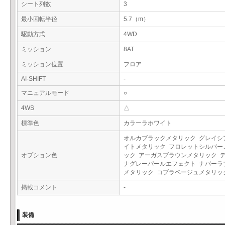
シート列数
3
最小回転半径
5.7（m）
駆動方式
4WD
ミッション
8AT
ミッション位置
フロア
AI-SHIFT
-
マニュアルモード
○
4WS
△
標準色
カラーラホワイト
オルカブラックメタリック グレイシ
イトメタリック フロレットシルバー
オプション色
ック アーガスブラウンメタリック 
ナグレーパールエフェクト ナバーラ
メタリック コブラベージュメタリ
掲載コメント
-
装備