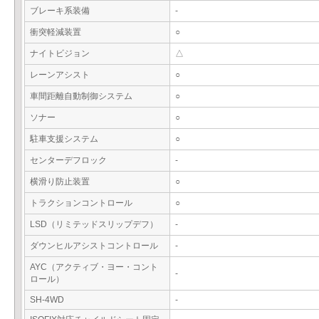
ブレーキ系装備
-
衝突軽減装置
○
ナイトビジョン
△
レーンアシスト
○
車間距離自動制御システム
○
ソナー
○
駐車支援システム
○
センターデフロック
-
横滑り防止装置
○
トラクションコントロール
○
LSD（リミテッドスリップデフ）
-
ダウンヒルアシストコントロール
-
AYC（アクティブ・ヨー・コント
-
ロール）
SH-4WD
-