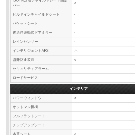
ISOFIX対応チャイルドシート固定
○
バー
ビルドインチャイルドシート
-
バケットシート
-
後退時連動式ドアミラー
-
レインセンサー
-
インテリジェントAFS
△
盗難防止装置
○
セキュリティアラーム
-
ロードサービス
-
インテリア
パワーウィンドウ
○
オットマン機構
-
フルフラットシート
-
チップアップシート
-
本革シート
○