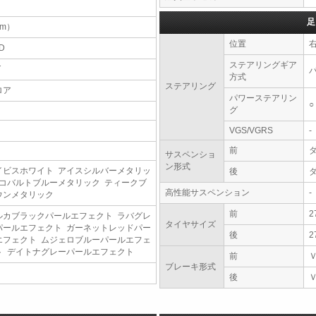
足
（m）
位置
D
ステアリングギア
T
方式
ステアリング
ロア
パワーステアリン
○
グ
VGS/VGRS
-
前
サスペンショ
ン形式
イビスホワイト アイスシルバーメタリッ
後
 コバルトブルーメタリック ティークブ
高性能サスペンション
-
ウンメタリック
前
2
ルカブラックパールエフェクト ラバグレ
タイヤサイズ
パールエフェクト ガーネットレッドパー
後
2
エフェクト ムジェロブルーパールエフェ
ト デイトナグレーパールエフェクト
前
ブレーキ形式
後