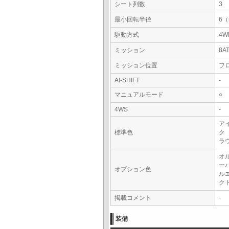
シート列数
3
最小回転半径
6
駆動方式
4W
ミッション
8A
ミッション位置
フ
AI-SHIFT
-
マニュアルモード
○
4WS
-
ア
標準色
ク
ラ
オ
ー
オプション色
ル
ク
掲載コメント
-
装備