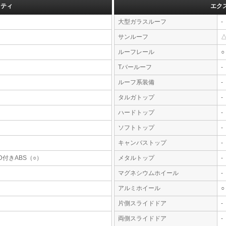
フティ
エク
大型ガラスルーフ
-
サンルーフ
ルーフレール
○
Tバールーフ
-
ルーフ系装備
-
タルガトップ
-
ハードトップ
-
ソフトトップ
-
キャンバストップ
-
D付きABS（○）
メタルトップ
-
マグネシウムホイール
-
アルミホイール
○
片側スライドドア
-
両側スライドドア
-