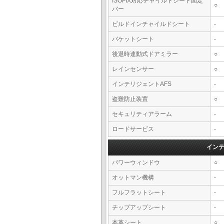
ISOFIX対応チャイルドシート固定
○
バー
ビルドインチャイルドシート
-
バケットシート
-
後退時連動式ドアミラー
○
レインセンサー
○
インテリジェントAFS
-
盗難防止装置
○
セキュリティアラーム
-
ロードサービス
-
イン
パワーウィンドウ
○
オットマン機構
-
フルフラットシート
-
チップアップシート
-
本革シート
○