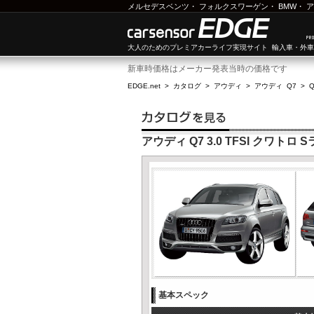
メルセデスベンツ
・
フォルクスワーゲン
・
BMW
・
ア
大人のためのプレミアカーライフ実現サイト 輸入車・外
新車時価格はメーカー発表当時の価格です
EDGE.net
>
カタログ
>
アウディ
>
アウディ Q7
>
Q
アウディ Q7 3.0 TFSI クワトロ
基本スペック