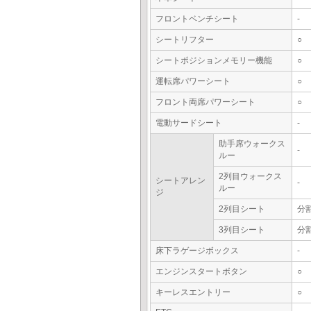
フロントベンチシート
-
シートリフター
○
シートポジションメモリー機能
○
運転席パワーシート
○
フロント両席パワーシート
○
電動サードシート
-
助手席ウォークス
-
ルー
2列目ウォークス
シートアレン
-
ルー
ジ
2列目シート
分
3列目シート
分
床下ラゲージボックス
-
エンジンスタートボタン
○
キーレスエントリー
○