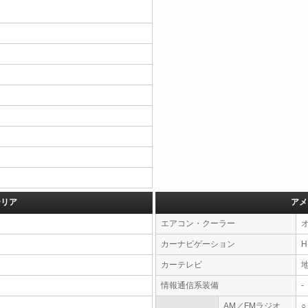
テリア
アメ
エアコン・クーラー
カーナビゲーション
カーテレビ
情報通信系装備
-
AM／FMラジオ
○