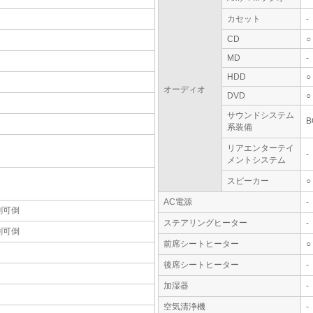
カセット
-
CD
○
MD
-
HDD
○
オーディオ
DVD
○
サウンドシステム
系装備
リアエンターテイ
-
メントシステム
スピーカー
○
AC電源
-
割可倒
ステアリングヒーター
-
割可倒
前席シートヒーター
○
後席シートヒーター
-
加湿器
-
空気清浄機
-