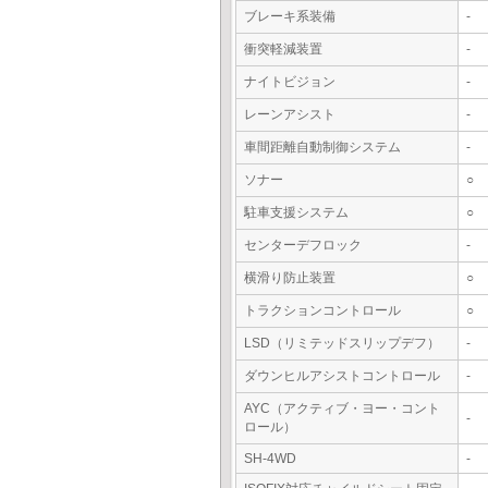
ブレーキ系装備
-
衝突軽減装置
-
ナイトビジョン
-
レーンアシスト
-
車間距離自動制御システム
-
ソナー
○
駐車支援システム
○
センターデフロック
-
横滑り防止装置
○
トラクションコントロール
○
LSD（リミテッドスリップデフ）
-
ダウンヒルアシストコントロール
-
AYC（アクティブ・ヨー・コント
-
ロール）
SH-4WD
-