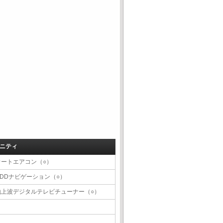
ニティ
オートエアコン（○）
HDDナビゲーション（○）
地上波デジタルテレビチューナー（○）