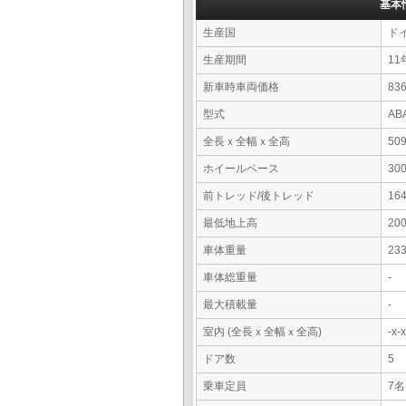
基本
生産国
ド
生産期間
11
新車時車両価格
83
型式
AB
全長ｘ全幅ｘ全高
50
ホイールベース
30
前トレッド/後トレッド
16
最低地上高
20
車体重量
23
車体総重量
-
最大積載量
-
室内 (全長ｘ全幅ｘ全高)
-x
ドア数
5
乗車定員
7名