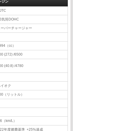
ンジン
JTC
6気筒DOHC
スーパーチャージャー
994（cc）
00 (272) /6500
00 (40.8) /4780
ハイオク
100（リットル）
.6（km/L）
22年度燃費基準 +25%達成