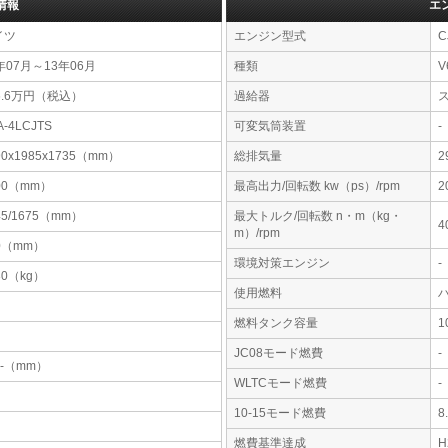
情報
エ
イツ
エンジン型式
C
年07月～13年06月
種類
V
6.6万円（税込）
過給器
A-4LCJTS
可変気筒装置
-
90x1985x1735（mm）
総排気量
2
00（mm）
最高出力/回転数 kw（ps）/rpm
2
45/1675（mm）
最大トルク/回転数 n・m（kg・
4
m）/rpm
0（mm）
環境対策エンジン
-
30（kg）
使用燃料
燃料タンク容量
JC08モード燃費
-
-x-（mm）
WLTCモード燃費
-
10-15モード燃費
8
燃費基準達成
H