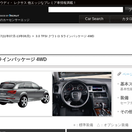
ウディ
・
レクサス
他エッジなプレミア車情報満載！
プ
Car Search
カタ
車のカーセンサーエッジ
7(11年07月-13年06月)
>
3.0 TFSI クワトロ Sラインパッケージ 4WD
 Sラインパッケージ 4WD
ペー
基本
基本性
装備
セーフ
その
○：標準装備 △：オプション装備 