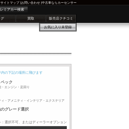
サイトマップ
|
お問い合わせ
|
中古車ならカーセンサー
レミアカー検索
ログ
買取
販売店クチコミ
お気に入り
未登録
ジ内の下記の場所に飛びます
スペック
能・エンジン・足回り
ティ・アメニティ・インテリア・エクステリア
他のグレード選択
-：選択不可、またはディーラーオプション