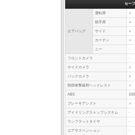
セー
運転席
○
助手席
○
エアバッグ
サイド
○
カーテン
○
ニー
-
フロントカメラ
-
サイドカメラ
○
バックカメラ
○
頸部衝撃緩和ヘッドレスト
○
ABS
EB
ブレーキアシスト
○
アイドリングストップシステム
-
ランフラットタイヤ
-
エアサスペンション
-