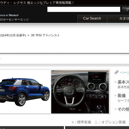
ウディ
・
レクサス
他エッジなプレミア車情報満載！
プ
Car Search
カタ
車のカーセンサーエッジ
2(24年12月-生産中)
>
35 TFSI アドバンスト
ト
ペー
基本
基本性
装備
セーフ
その
○：標準装備 △：オプション装備 