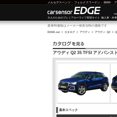
メルセデスベンツ
・
フォルクスワーゲン
・
BMW
・
ア
大人のためのプレミアカーライフ実現サイト 輸入車・外
新車時価格はメーカー発表当時の価格です
EDGE.net
>
カタログ
>
アウディ
>
アウディ Q2
>
Q
アウディ Q2 35 TFSI アドバンス
基本スペック