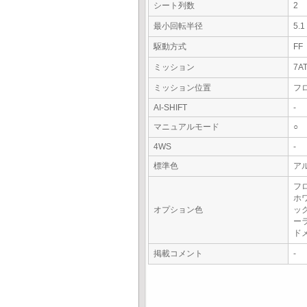
シート列数
2
最小回転半径
5.
駆動方式
FF
ミッション
7A
ミッション位置
フ
AI-SHIFT
-
マニュアルモード
○
4WS
-
標準色
ア
フ
ホ
オプション色
ッ
ー
ド
掲載コメント
-