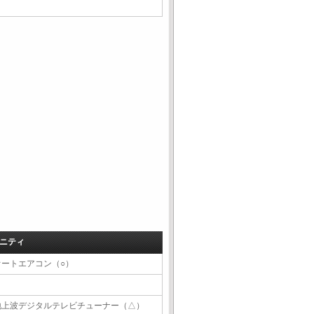
ニティ
オートエアコン（○）
地上波デジタルテレビチューナー（△）