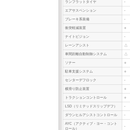
ランフラットタイヤ
-
エアサスペンション
-
ブレーキ系装備
-
衝突軽減装置
○
ナイトビジョン
-
レーンアシスト
△
車間距離自動制御システム
△
ソナー
○
駐車支援システム
○
センターデフロック
-
横滑り防止装置
○
トラクションコントロール
○
LSD（リミテッドスリップデフ）
-
ダウンヒルアシストコントロール
-
AYC（アクティブ・ヨー・コント
-
ロール）