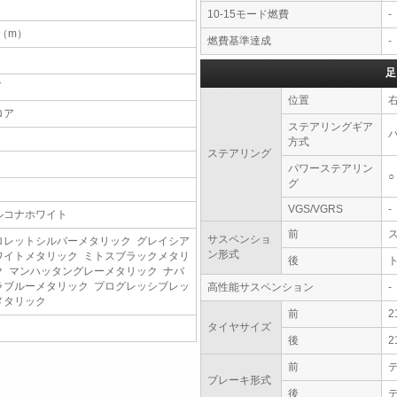
10-15モード燃費
-
1（m）
燃費基準達成
-
足
T
位置
ロア
ステアリングギア
方式
ステアリング
パワーステアリン
○
グ
VGS/VGRS
-
ルコナホワイト
前
サスペンショ
ロレットシルバーメタリック グレイシア
ン形式
ワイトメタリック ミトスブラックメタリ
後
ク マンハッタングレーメタリック ナバ
ラブルーメタリック プログレッシブレッ
高性能サスペンション
-
メタリック
前
2
タイヤサイズ
後
2
前
ブレーキ形式
後