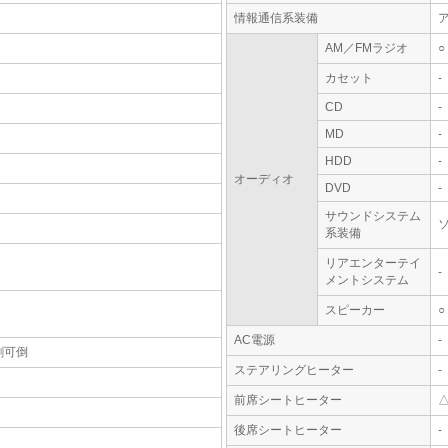
情報通信系装備
AM／FMラジオ
○
カセット
-
CD
-
MD
-
HDD
-
オーディオ
DVD
-
サウンドシステム
系装備
リアエンターテイ
-
メントシステム
スピーカー
○
AC電源
-
割可倒
ステアリングヒーター
-
前席シートヒーター
後席シートヒーター
-