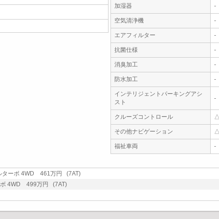
加湿器
-
空気清浄機
-
エアフィルター
-
抗菌仕様
-
消臭加工
-
防水加工
-
インテリジェントパーキングアシ
-
スト
クルーズコントロール
その他ナビゲーション
福祉車両
-
ターボ 4WD 461万円 (7AT)
 4WD 499万円 (7AT)