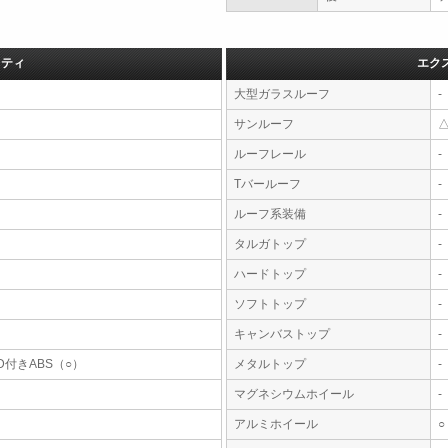
フティ
エク
大型ガラスルーフ
-
サンルーフ
ルーフレール
-
Tバールーフ
-
ルーフ系装備
-
タルガトップ
-
ハードトップ
-
ソフトトップ
-
キャンバストップ
-
D付きABS（○）
メタルトップ
-
マグネシウムホイール
-
アルミホイール
○