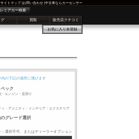
サイトマップ
|
お問い合わせ
|
中古車ならカーセンサー
レミアカー検索
ログ
買取
販売店クチコミ
お気に入り
未登録
ジ内の下記の場所に飛びます
スペック
能・エンジン・足回り
ティ・アメニティ・インテリア・エクステリア
他のグレード選択
-：選択不可、またはディーラーオプション