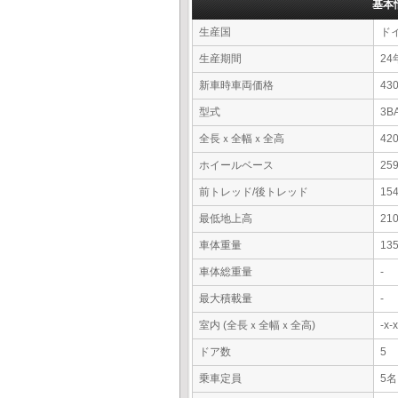
基本
生産国
ド
生産期間
24
新車時車両価格
4
型式
3B
全長ｘ全幅ｘ全高
42
ホイールベース
25
前トレッド/後トレッド
15
最低地上高
21
車体重量
13
車体総重量
-
最大積載量
-
室内 (全長ｘ全幅ｘ全高)
-x
ドア数
5
乗車定員
5名