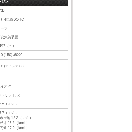
ンジン
XD
直列4気筒DOHC
ターボ
可変気筒装置
497（cc）
10 (150) /6000
50 (25.5) /3500
ハイオク
50（リットル）
8.5（km/L）
5.7（km/L）
市街地:12.2（km/L）
郊外:15.8（km/L）
高速:17.9（km/L）