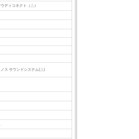
アウディコネクト（△）
ソノス サウンドシステム(△)
△