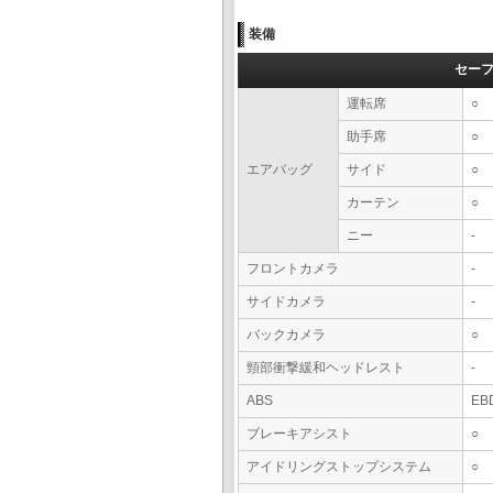
装備
セー
運転席
○
助手席
○
エアバッグ
サイド
○
カーテン
○
ニー
-
フロントカメラ
-
サイドカメラ
-
バックカメラ
○
頸部衝撃緩和ヘッドレスト
-
ABS
EB
ブレーキアシスト
○
アイドリングストップシステム
○