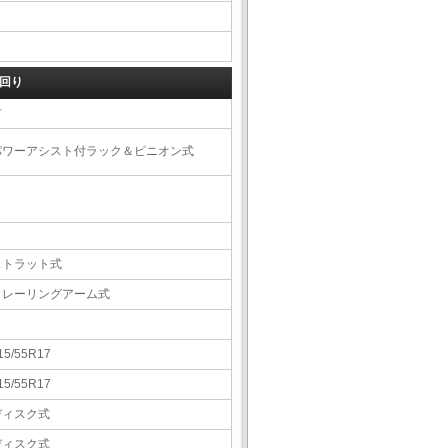
回り
右
パワーアシスト付ラック＆ピニオン式
ストラット式
トレーリングアーム式
15/55R17
15/55R17
ディスク式
ディスク式