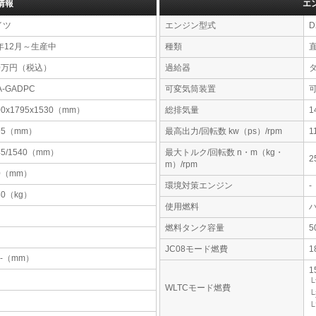
情報
エ
イツ
エンジン型式
D
年12月～生産中
種類
30万円（税込）
過給器
A-GADPC
可変気筒装置
00x1795x1530（mm）
総排気量
1
95（mm）
最高出力/回転数 kw（ps）/rpm
1
45/1540（mm）
最大トルク/回転数 n・m（kg・
2
m）/rpm
0（mm）
環境対策エンジン
-
50（kg）
使用燃料
燃料タンク容量
JC08モード燃費
1
-x-（mm）
1
└
WLTCモード燃費
└
└