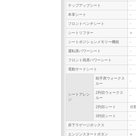
チップアップシート
-
本革シート
-
フロントベンチシート
-
シートリフター
○
シートポジションメモリー機能
-
運転席パワーシート
-
フロント両席パワーシート
-
電動サードシート
-
助手席ウォークス
-
ルー
2列目ウォークス
シートアレン
-
ルー
ジ
2列目シート
分
3列目シート
-
床下ラゲージボックス
-
エンジンスタートボタン
○