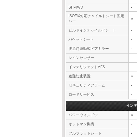
SH-4WD
-
ISOFIX対応チャイルドシート固定
○
バー
ビルドインチャイルドシート
-
バケットシート
-
後退時連動式ドアミラー
-
レインセンサー
-
インテリジェントAFS
-
盗難防止装置
○
セキュリティアラーム
-
ロードサービス
-
イン
パワーウィンドウ
○
オットマン機構
-
フルフラットシート
-