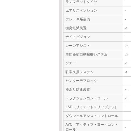
ランフラットタイヤ
-
エアサスペンション
-
ブレーキ系装備
-
衝突軽減装置
○
ナイトビジョン
-
レーンアシスト
△
車間距離自動制御システム
△
ソナー
○
駐車支援システム
○
センターデフロック
-
横滑り防止装置
○
トラクションコントロール
○
LSD（リミテッドスリップデフ）
-
ダウンヒルアシストコントロール
-
AYC（アクティブ・ヨー・コント
-
ロール）