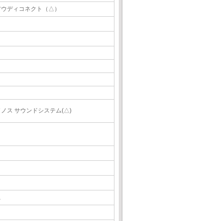
アウディコネクト（△）
ソノス サウンドシステム(△)
△