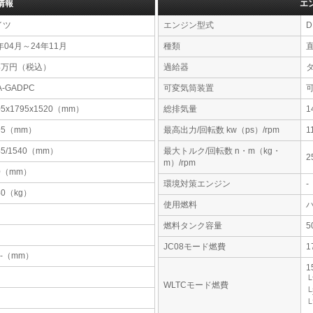
情報
エ
イツ
エンジン型式
D
年04月～24年11月
種類
54万円（税込）
過給器
A-GADPC
可変気筒装置
05x1795x1520（mm）
総排気量
1
95（mm）
最高出力/回転数 kw（ps）/rpm
1
45/1540（mm）
最大トルク/回転数 n・m（kg・
2
m）/rpm
0（mm）
環境対策エンジン
-
40（kg）
使用燃料
燃料タンク容量
JC08モード燃費
1
-x-（mm）
1
└
WLTCモード燃費
└
└