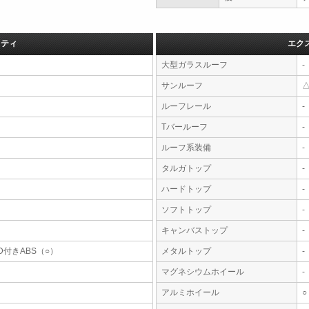
フティ
エク
大型ガラスルーフ
-
サンルーフ
ルーフレール
-
Tバールーフ
-
ルーフ系装備
-
タルガトップ
-
ハードトップ
-
ソフトトップ
-
キャンバストップ
-
D付きABS（○）
メタルトップ
-
マグネシウムホイール
-
アルミホイール
○