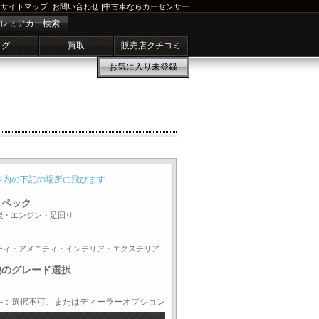
サイトマップ
|
お問い合わせ
|
中古車ならカーセンサー
レミアカー検索
ログ
買取
販売店クチコミ
お気に入り
未登録
ジ内の下記の場所に飛びます
スペック
能・エンジン・足回り
ティ・アメニティ・インテリア・エクステリア
他のグレード選択
-：選択不可、またはディーラーオプション