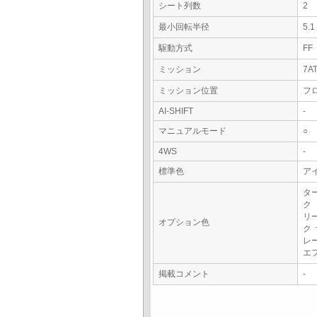
シート列数
2
最小回転半径
5.
駆動方式
FF
ミッション
7A
ミッション位置
フ
AI-SHIFT
-
マニュアルモード
○
4WS
-
標準色
ア
タ
ク
リ
オプション色
ク
レ
エ
掲載コメント
-