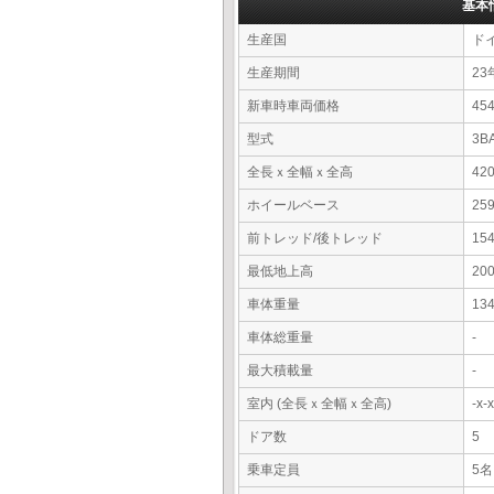
基本
生産国
ド
生産期間
23
新車時車両価格
4
型式
3B
全長ｘ全幅ｘ全高
42
ホイールベース
25
前トレッド/後トレッド
15
最低地上高
20
車体重量
13
車体総重量
-
最大積載量
-
室内 (全長ｘ全幅ｘ全高)
-x
ドア数
5
乗車定員
5名