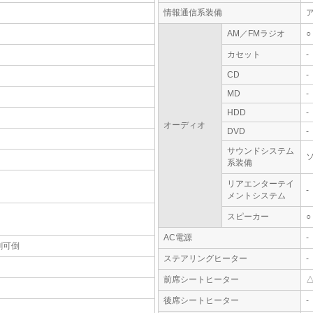
情報通信系装備
AM／FMラジオ
○
カセット
-
CD
-
MD
-
HDD
-
オーディオ
DVD
-
サウンドシステム
系装備
リアエンターテイ
-
メントシステム
スピーカー
○
AC電源
-
割可倒
ステアリングヒーター
-
前席シートヒーター
後席シートヒーター
-