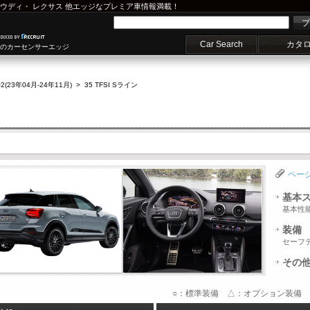
ウディ
・
レクサス
他エッジなプレミア車情報満載！
プ
Car Search
カタ
車のカーセンサーエッジ
2(23年04月-24年11月)
>
35 TFSI Sライン
ペー
基本
基本性
装備
セーフ
その
○：標準装備 △：オプション装備 