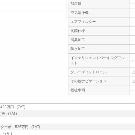
加湿器
-
空気清浄機
-
エアフィルター
-
抗菌仕様
-
消臭加工
-
防水加工
-
インテリジェントパーキングアシ
-
スト
クルーズコントロール
その他ナビゲーション
福祉車両
-
23万円 (7AT)
円 (7AT)
ターボ 526万円 (7AT)
(7AT)