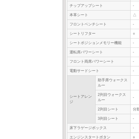
チップアップシート
-
本革シート
△
フロントベンチシート
-
シートリフター
○
シートポジションメモリー機能
-
運転席パワーシート
-
フロント両席パワーシート
-
電動サードシート
-
助手席ウォークス
-
ルー
2列目ウォークス
シートアレン
-
ルー
ジ
2列目シート
分
3列目シート
-
床下ラゲージボックス
-
エンジンスタートボタン
○