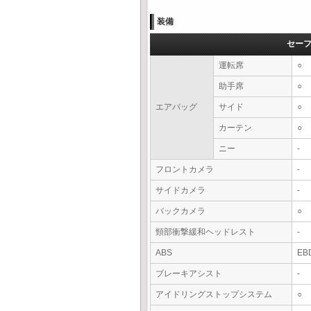
装備
セー
運転席
○
助手席
○
エアバッグ
サイド
○
カーテン
○
ニー
-
フロントカメラ
-
サイドカメラ
-
バックカメラ
○
頸部衝撃緩和ヘッドレスト
-
ABS
EB
ブレーキアシスト
-
アイドリングストップシステム
○