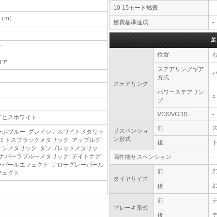
10-15モード燃費
-
1（m）
燃費基準達成
-
足
T
位置
ロア
ステアリングギア
方式
ステアリング
パワーステアリン
○
グ
VGS/VGRS
-
イビスホワイト
前
サスペンショ
ーボブルー グレイシアホワイトメタリッ
ン形式
 ミトスブラックメタリック アップルグ
後
ーンメタリック タンゴレッドメタリッ
 ナバーラブルーメタリック デイトナグ
高性能サスペンション
-
ーパールエフェクト アローグレーパール
前
2
フェクト
タイヤサイズ
後
2
前
ブレーキ形式
後