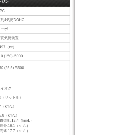
ンジン
PC
直列4気筒DOHC
ターボ
可変気筒装置
497（cc）
10 (150) /6000
50 (25.5) /3500
ハイオク
50（リットル）
7（km/L）
5.8（km/L）
市街地:12.4（km/L）
郊外:16.1（km/L）
高速:17.7（km/L）