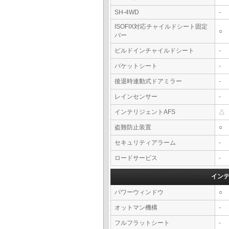
SH-4WD
-
ISOFIX対応チャイルドシート固定
○
バー
ビルドインチャイルドシート
-
バケットシート
-
後退時連動式ドアミラー
-
レインセンサー
-
インテリジェントAFS
△
盗難防止装置
○
セキュリティアラーム
-
ロードサービス
-
イン
パワーウィンドウ
○
オットマン機構
-
フルフラットシート
-