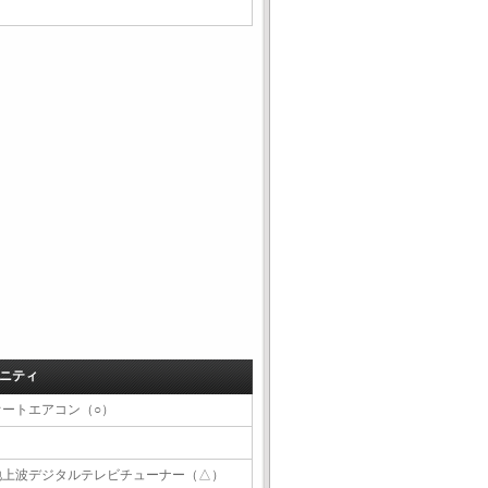
ニティ
オートエアコン（○）
地上波デジタルテレビチューナー（△）