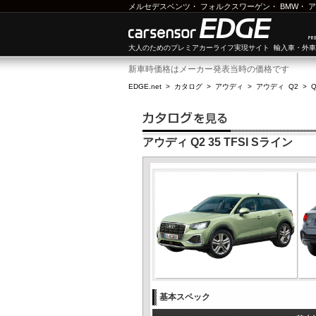
メルセデスベンツ
・
フォルクスワーゲン
・
BMW
・
ア
大人のためのプレミアカーライフ実現サイト 輸入車・外
新車時価格はメーカー発表当時の価格です
EDGE.net
>
カタログ
>
アウディ
>
アウディ Q2
>
Q
アウディ Q2 35 TFSI Sライン
基本スペック