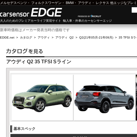
メルセデスベンツ
・
フォルクスワーゲン
・
BMW
・
アウディ
・
レクサス
他エッジなプレミ
大人のためのプレミアカーライフ実現サイト 輸入車・外車のカーセンサーエッジ
新車時価格はメーカー発表当時の価格です
EDGE.net
>
カタログ
>
アウディ
>
アウディ Q2
>
Q2(21年05月-21年09月)
>
35 TFSI S
アウディ Q2 35 TFSI Sライン
基本スペック