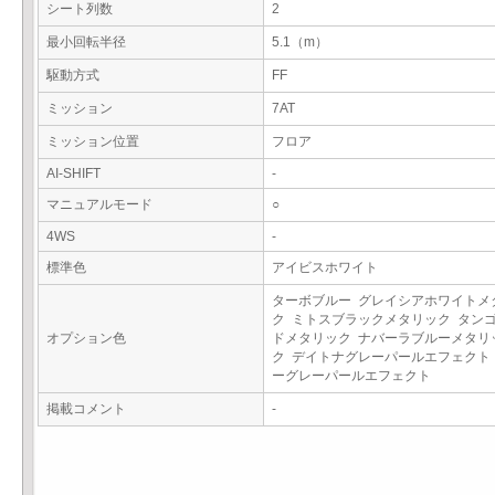
シート列数
2
最小回転半径
5.1（m）
駆動方式
FF
ミッション
7AT
ミッション位置
フロア
AI-SHIFT
-
マニュアルモード
○
4WS
-
標準色
アイビスホワイト
ターボブルー グレイシアホワイトメ
ク ミトスブラックメタリック タン
オプション色
ドメタリック ナバーラブルーメタリ
ク デイトナグレーパールエフェクト
ーグレーパールエフェクト
掲載コメント
-