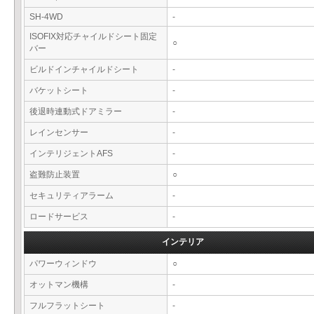
SH-4WD
-
ISOFIX対応チャイルドシート固定
○
バー
ビルドインチャイルドシート
-
バケットシート
-
後退時連動式ドアミラー
-
レインセンサー
-
インテリジェントAFS
-
盗難防止装置
○
セキュリティアラーム
-
ロードサービス
-
インテリア
パワーウィンドウ
○
オットマン機構
-
フルフラットシート
-