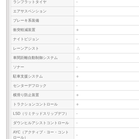
ランフラットタイヤ
-
エアサスペンション
-
ブレーキ系装備
-
衝突軽減装置
○
ナイトビジョン
-
レーンアシスト
△
車間距離自動制御システム
△
ソナー
-
駐車支援システム
○
センターデフロック
-
横滑り防止装置
○
トラクションコントロール
○
LSD（リミテッドスリップデフ）
-
ダウンヒルアシストコントロール
-
AYC（アクティブ・ヨー・コント
-
ロール）