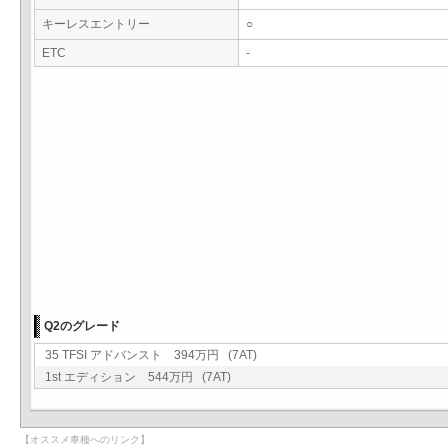
キーレスエントリー
○
ETC
-
Q2のグレード
35 TFSI アドバンスト 394万円 (7AT)
1st エディション 544万円 (7AT)
【オススメ車種へのリンク】