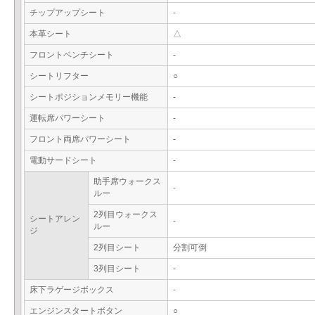
チップアップシート
-
本革シート
△
フロントベンチシート
-
シートリフター
○
シートポジションメモリー機能
-
運転席パワーシート
-
フロント両席パワーシート
-
電動サードシート
-
助手席ウォークス
-
ルー
2列目ウォークス
シートアレン
-
ルー
ジ
2列目シート
分割可倒
3列目シート
-
床下ラゲージボックス
-
エンジンスタートボタン
○