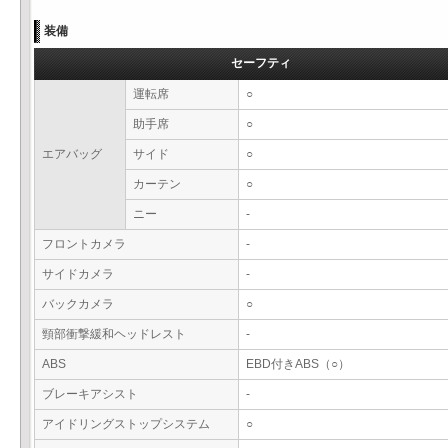
装備
セーフティ
運転席
○
助手席
○
エアバッグ
サイド
○
カーテン
○
ニー
-
フロントカメラ
-
サイドカメラ
-
バックカメラ
○
頸部衝撃緩和ヘッドレスト
-
ABS
EBD付きABS（○）
ブレーキアシスト
-
アイドリングストップシステム
○