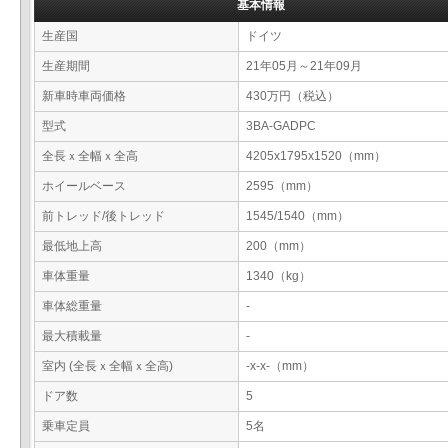
基本情報
生産国
ドイツ
生産期間
21年05月～21年09月
新車時車両価格
430万円（税込）
型式
3BA-GADPC
全長ｘ全幅ｘ全高
4205x1795x1520（mm）
ホイールベース
2595（mm）
前トレッド/後トレッド
1545/1540（mm）
最低地上高
200（mm）
車体重量
1340（kg）
車体総重量
-
最大積載量
-
室内 (全長ｘ全幅ｘ全高)
-x-x-（mm）
ドア数
5
乗車定員
5名