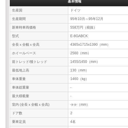
基本情報
生産国
ドイツ
生産期間
95年10月～95年12月
新車時車両価格
558万円（税抜）
型式
E-8GABCK
全長ｘ全幅ｘ全高
4365x1715x1390（mm）
ホイールベース
2560（mm）
前トレッド/後トレッド
1455/1450（mm）
最低地上高
130（mm）
車体重量
1460（kg）
車体総重量
-
最大積載量
-
室内 (全長ｘ全幅ｘ全高)
-x-x-（mm）
ドア数
2
乗車定員
4名