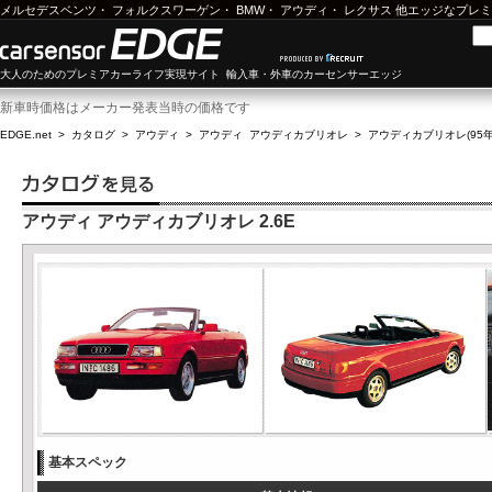
メルセデスベンツ
・
フォルクスワーゲン
・
BMW
・
アウディ
・
レクサス
他エッジなプレミ
大人のためのプレミアカーライフ実現サイト 輸入車・外車のカーセンサーエッジ
新車時価格はメーカー発表当時の価格です
EDGE.net
>
カタログ
>
アウディ
>
アウディ アウディカブリオレ
>
アウディカブリオレ(95年1
アウディ アウディカブリオレ 2.6E
基本スペック