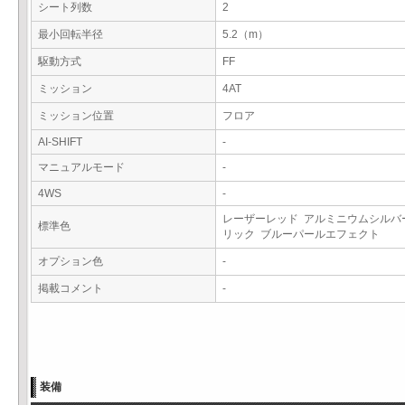
シート列数
2
最小回転半径
5.2（m）
駆動方式
FF
ミッション
4AT
ミッション位置
フロア
AI-SHIFT
-
マニュアルモード
-
4WS
-
レーザーレッド アルミニウムシルバ
標準色
リック ブルーパールエフェクト
オプション色
-
掲載コメント
-
装備