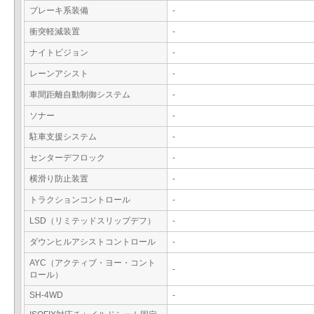
ブレーキ系装備
-
衝突軽減装置
-
ナイトビジョン
-
レーンアシスト
-
車間距離自動制御システム
-
ソナー
-
駐車支援システム
-
センターデフロック
-
横滑り防止装置
-
トラクションコントロール
-
LSD（リミテッドスリップデフ）
-
ダウンヒルアシストコントロール
-
AYC（アクティブ・ヨー・コント
-
ロール）
SH-4WD
-