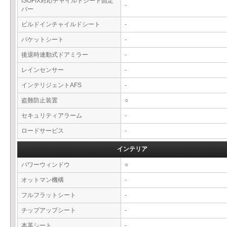
ISOFIX対応チャイルドシート固定
-
バー
ビルドインチャイルドシート
-
バケットシート
-
後退時連動式ドアミラー
-
レインセンサー
-
インテリジェントAFS
-
盗難防止装置
○
セキュリティアラーム
-
ロードサービス
-
インテリア
パワーウィンドウ
○
オットマン機構
-
フルフラットシート
-
チップアップシート
-
本革シート
-