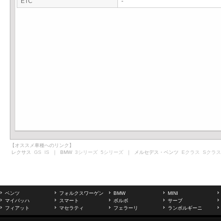
ETC
-
【オススメ車種へのリンク】
レクサス
GS
IS
｜ BMW
3シリーズ
5シリーズ
｜ メルセデス・ベンツ
Eクラス
Sクラス
ベンツ
フォルクスワーゲン
BMW
MINI
マイバッハ
スマート
ボルボ
サーブ
フィアット
マセラティ
フェラーリ
ランボルギーニ