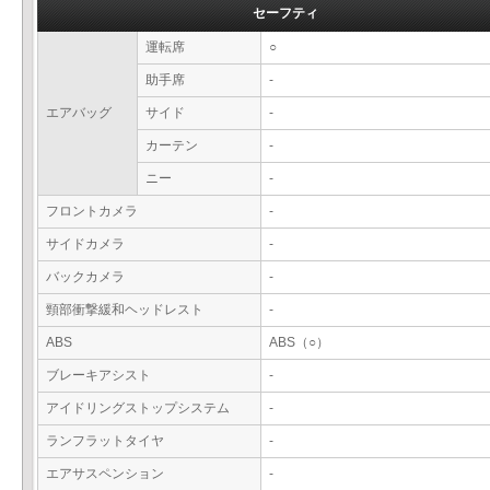
セーフティ
運転席
○
助手席
-
エアバッグ
サイド
-
カーテン
-
ニー
-
フロントカメラ
-
サイドカメラ
-
バックカメラ
-
頸部衝撃緩和ヘッドレスト
-
ABS
ABS（○）
ブレーキアシスト
-
アイドリングストップシステム
-
ランフラットタイヤ
-
エアサスペンション
-