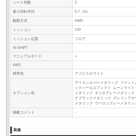
シート列数
2
最小回転半径
5.7（m）
駆動方式
4WD
ミッション
7AT
ミッション位置
フロア
AI-SHIFT
-
マニュアルモード
○
4WS
-
標準色
アイビスホワイト
アイスシルバーメタリック ファント
ックパールエフェクト ムーンライト
オプション色
メタリック ダコタグレーメタリック
ナブラックメタリック グレイシアホ
メタリック ウーロングレーメタリ
掲載コメント
-
装備