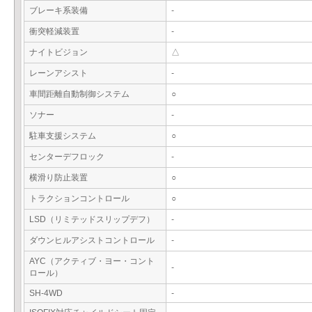
ブレーキ系装備
-
衝突軽減装置
-
ナイトビジョン
△
レーンアシスト
-
車間距離自動制御システム
○
ソナー
-
駐車支援システム
○
センターデフロック
-
横滑り防止装置
○
トラクションコントロール
○
LSD（リミテッドスリップデフ）
-
ダウンヒルアシストコントロール
-
AYC（アクティブ・ヨー・コント
-
ロール）
SH-4WD
-