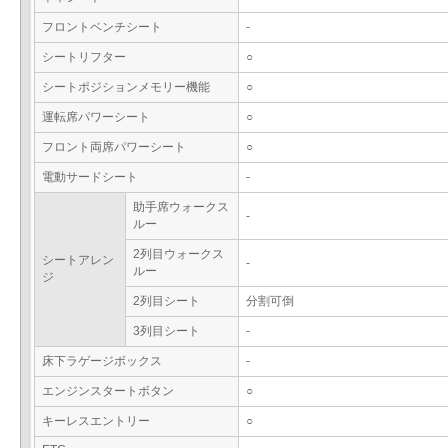
フロントベンチシート
-
シートリフター
○
シートポジションメモリー機能
○
運転席パワーシート
○
フロント両席パワーシート
○
電動サードシート
-
助手席ウォークス
-
ルー
2列目ウォークス
シートアレン
-
ルー
ジ
2列目シート
分割可倒
3列目シート
-
床下ラゲージボックス
-
エンジンスタートボタン
○
キーレスエントリー
○