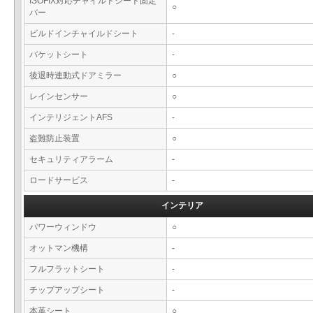
ISOFIX対応チャイルドシート固定
○
バー
ビルドインチャイルドシート
-
バケットシート
-
後退時連動式ドアミラー
○
レインセンサー
○
インテリジェントAFS
-
盗難防止装置
○
セキュリティアラーム
-
ロードサービス
-
インテリア
パワーウィンドウ
○
オットマン機構
-
フルフラットシート
-
チップアップシート
-
本革シート
○