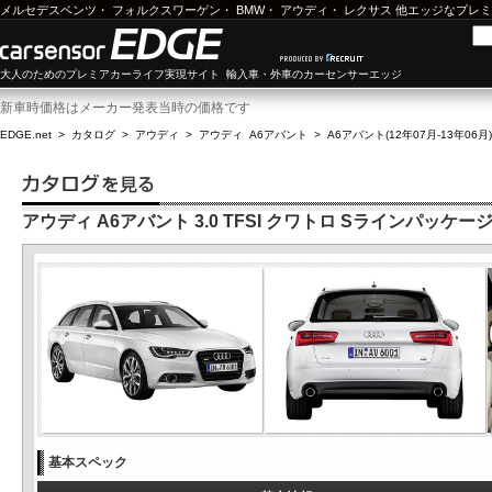
メルセデスベンツ
・
フォルクスワーゲン
・
BMW
・
アウディ
・
レクサス
他エッジなプレミ
大人のためのプレミアカーライフ実現サイト 輸入車・外車のカーセンサーエッジ
新車時価格はメーカー発表当時の価格です
EDGE.net
>
カタログ
>
アウディ
>
アウディ A6アバント
>
A6アバント(12年07月-13年06月)
アウディ A6アバント 3.0 TFSI クワトロ Sラインパッケージ
基本スペック