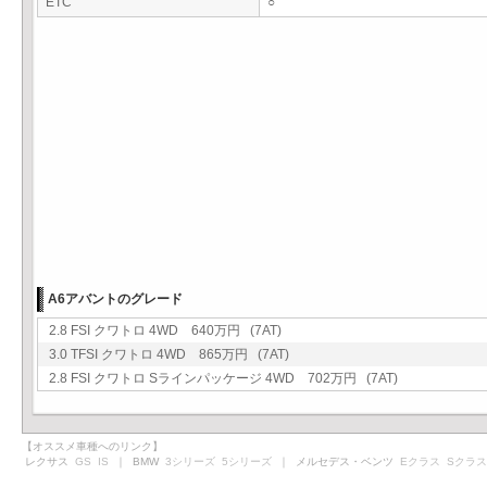
ETC
○
A6アバントのグレード
2.8 FSI クワトロ 4WD 640万円 (7AT)
3.0 TFSI クワトロ 4WD 865万円 (7AT)
2.8 FSI クワトロ Sラインパッケージ 4WD 702万円 (7AT)
【オススメ車種へのリンク】
レクサス
GS
IS
｜ BMW
3シリーズ
5シリーズ
｜ メルセデス・ベンツ
Eクラス
Sクラス