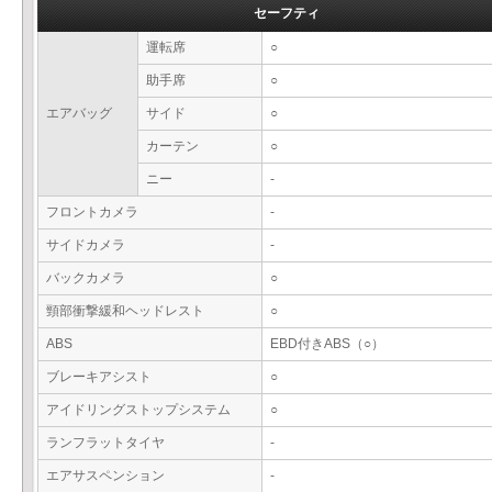
セーフティ
運転席
○
助手席
○
エアバッグ
サイド
○
カーテン
○
ニー
-
フロントカメラ
-
サイドカメラ
-
バックカメラ
○
頸部衝撃緩和ヘッドレスト
○
ABS
EBD付きABS（○）
ブレーキアシスト
○
アイドリングストップシステム
○
ランフラットタイヤ
-
エアサスペンション
-