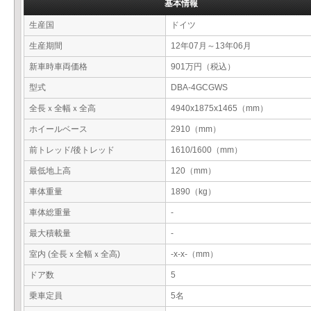
基本情報
生産国
ドイツ
生産期間
12年07月～13年06月
新車時車両価格
901万円（税込）
型式
DBA-4GCGWS
全長ｘ全幅ｘ全高
4940x1875x1465（mm）
ホイールベース
2910（mm）
前トレッド/後トレッド
1610/1600（mm）
最低地上高
120（mm）
車体重量
1890（kg）
車体総重量
-
最大積載量
-
室内 (全長ｘ全幅ｘ全高)
-x-x-（mm）
ドア数
5
乗車定員
5名