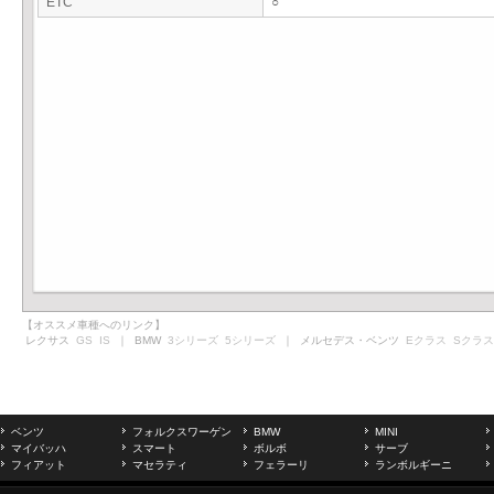
ETC
○
【オススメ車種へのリンク】
レクサス
GS
IS
｜ BMW
3シリーズ
5シリーズ
｜ メルセデス・ベンツ
Eクラス
Sクラス
ベンツ
フォルクスワーゲン
BMW
MINI
マイバッハ
スマート
ボルボ
サーブ
フィアット
マセラティ
フェラーリ
ランボルギーニ