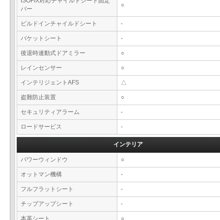
ISOFIX対応チャイルドシート固定
○
バー
ビルドインチャイルドシート
-
バケットシート
-
後退時連動式ドアミラー
○
レインセンサー
○
インテリジェントAFS
△
盗難防止装置
○
セキュリティアラーム
-
ロードサービス
-
インテリア
パワーウィンドウ
○
オットマン機構
-
フルフラットシート
-
チップアップシート
-
本革シート
○