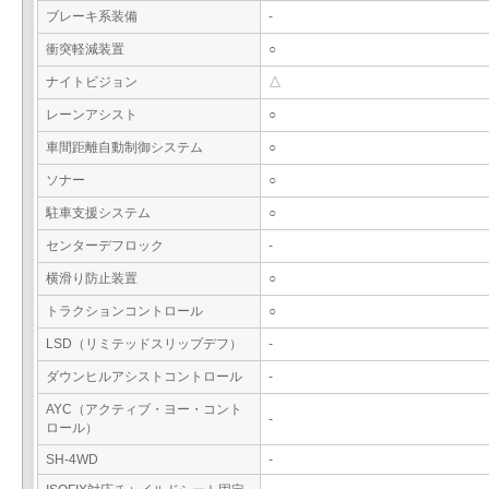
ブレーキ系装備
-
衝突軽減装置
○
ナイトビジョン
△
レーンアシスト
○
車間距離自動制御システム
○
ソナー
○
駐車支援システム
○
センターデフロック
-
横滑り防止装置
○
トラクションコントロール
○
LSD（リミテッドスリップデフ）
-
ダウンヒルアシストコントロール
-
AYC（アクティブ・ヨー・コント
-
ロール）
SH-4WD
-