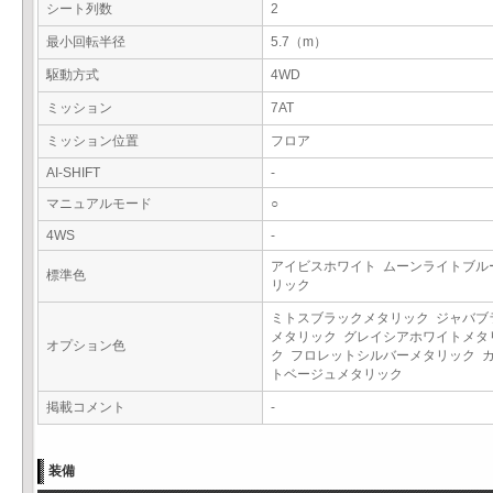
シート列数
2
最小回転半径
5.7（m）
駆動方式
4WD
ミッション
7AT
ミッション位置
フロア
AI-SHIFT
-
マニュアルモード
○
4WS
-
アイビスホワイト ムーンライトブル
標準色
リック
ミトスブラックメタリック ジャバブ
メタリック グレイシアホワイトメタ
オプション色
ク フロレットシルバーメタリック 
トベージュメタリック
掲載コメント
-
装備