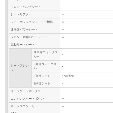
フロントベンチシート
-
シートリフター
○
シートポジションメモリー機能
○
運転席パワーシート
○
フロント両席パワーシート
○
電動サードシート
-
助手席ウォークス
-
ルー
2列目ウォークス
シートアレン
-
ルー
ジ
2列目シート
分割可倒
3列目シート
-
床下ラゲージボックス
-
エンジンスタートボタン
○
キーレスエントリー
○