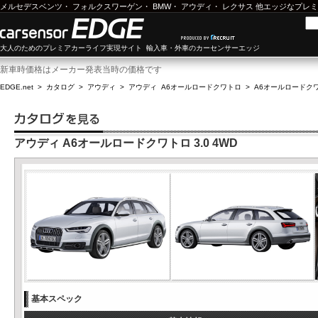
メルセデスベンツ
・
フォルクスワーゲン
・
BMW
・
アウディ
・
レクサス
他エッジなプレミ
大人のためのプレミアカーライフ実現サイト 輸入車・外車のカーセンサーエッジ
新車時価格はメーカー発表当時の価格です
EDGE.net
>
カタログ
>
アウディ
>
アウディ A6オールロードクワトロ
>
A6オールロードクワト
アウディ A6オールロードクワトロ 3.0 4WD
基本スペック