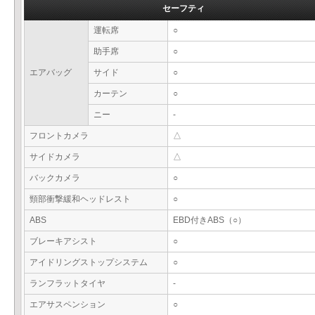
セーフティ
運転席
○
助手席
○
エアバッグ
サイド
○
カーテン
○
ニー
-
フロントカメラ
△
サイドカメラ
△
バックカメラ
○
頸部衝撃緩和ヘッドレスト
○
ABS
EBD付きABS（○）
ブレーキアシスト
○
アイドリングストップシステム
○
ランフラットタイヤ
-
エアサスペンション
○