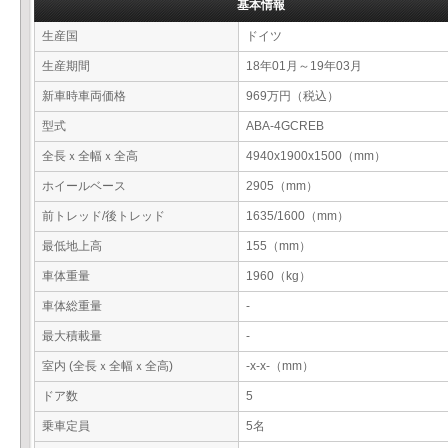
基本情報
生産国
ドイツ
生産期間
18年01月～19年03月
新車時車両価格
969万円（税込）
型式
ABA-4GCREB
全長ｘ全幅ｘ全高
4940x1900x1500（mm）
ホイールベース
2905（mm）
前トレッド/後トレッド
1635/1600（mm）
最低地上高
155（mm）
車体重量
1960（kg）
車体総重量
-
最大積載量
-
室内 (全長ｘ全幅ｘ全高)
-x-x-（mm）
ドア数
5
乗車定員
5名