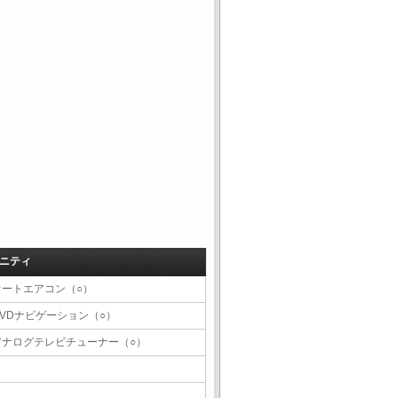
ニティ
オートエアコン（○）
DVDナビゲーション（○）
アナログテレビチューナー（○）