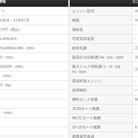
情報
エ
イツ
エンジン型式
A
年06月～12年07月
種類
V
07万円（税込）
過給器
-
A-4FAUKA
可変気筒装置
-
35x1860x1490（mm）
総排気量
3
45（mm）
最高出力/回転数 kw（ps）/rpm
1
10/1605（mm）
最大トルク/回転数 n・m（kg・
3
m）/rpm
5（mm）
環境対策エンジン
-
60（kg）
使用燃料
燃料タンク容量
JC08モード燃費
-
-x-（mm）
WLTCモード燃費
-
10-15モード燃費
8
燃費基準達成
-