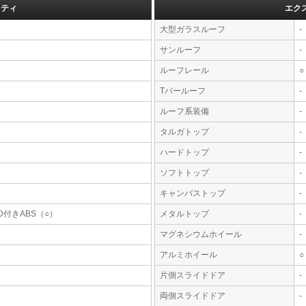
フティ
エク
大型ガラスルーフ
-
サンルーフ
-
ルーフレール
○
Tバールーフ
-
ルーフ系装備
-
タルガトップ
-
ハードトップ
-
ソフトトップ
-
キャンバストップ
-
D付きABS（○）
メタルトップ
-
マグネシウムホイール
-
アルミホイール
○
片側スライドドア
-
両側スライドドア
-