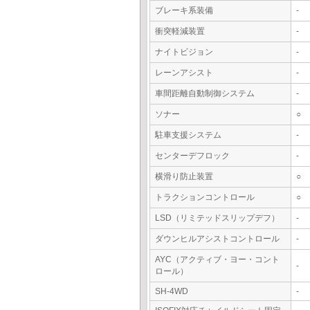
ブレーキ系装備
-
衝突軽減装置
-
ナイトビジョン
-
レーンアシスト
-
車間距離自動制御システム
-
ソナー
○
駐車支援システム
-
センターデフロック
-
横滑り防止装置
○
トラクションコントロール
○
LSD（リミテッドスリップデフ）
-
ダウンヒルアシストコントロール
-
AYC（アクティブ・ヨー・コント
-
ロール）
SH-4WD
-