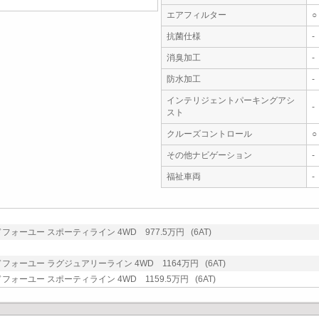
エアフィルター
○
抗菌仕様
-
消臭加工
-
防水加工
-
インテリジェントパーキングアシ
-
スト
クルーズコントロール
○
その他ナビゲーション
-
福祉車両
-
ドフォーユー スポーティライン 4WD 977.5万円 (6AT)
ドフォーユー ラグジュアリーライン 4WD 1164万円 (6AT)
フォーユー スポーティライン 4WD 1159.5万円 (6AT)