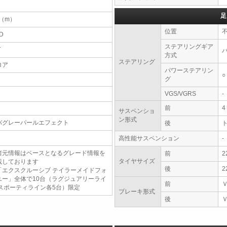
足
7（m）
位置
D
ステアリングギア
T
方式
ステアリング
ロア
パワーステアリン
○
グ
VGS/VGRS
-
前
サスペンショ
ン形式
バグレーパールエフェクト
後
高性能サスペンション
-
諸元情報はベースとなるグレード情報を
前
2
タイヤサイズ
載しております
後
2
「エクスクルーシブ テイラーメイドフォ
ユー」全体で10台（ラグジュアリーライ
前
/スポーティライン各5台）限定
ブレーキ形式
後