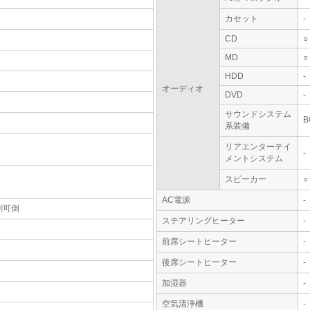
カセット
-
CD
○
MD
○
HDD
-
オーディオ
DVD
-
サウンドシステム
系装備
リアエンターテイ
-
メントシステム
スピーカー
○
AC電源
-
割可倒
ステアリングヒーター
-
前席シートヒーター
-
後席シートヒーター
-
加湿器
-
空気清浄機
-