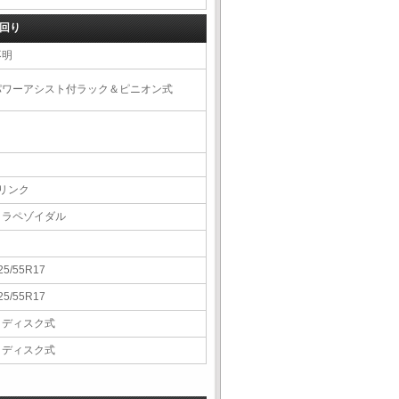
回り
不明
パワーアシスト付ラック＆ピニオン式
4リンク
トラペゾイダル
25/55R17
25/55R17
Ｖディスク式
Ｖディスク式