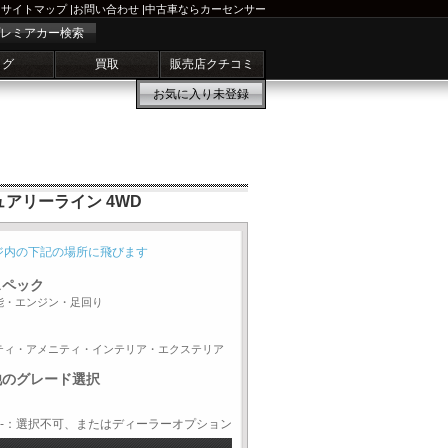
サイトマップ
|
お問い合わせ
|
中古車ならカーセンサー
レミアカー検索
ログ
買取
販売店クチコミ
お気に入り
未登録
ュアリーライン 4WD
ジ内の下記の場所に飛びます
スペック
能・エンジン・足回り
ティ・アメニティ・インテリア・エクステリア
他のグレード選択
-：選択不可、またはディーラーオプション