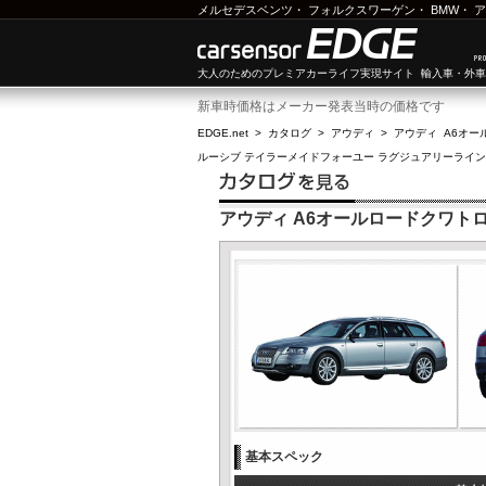
メルセデスベンツ
・
フォルクスワーゲン
・
BMW
・
ア
大人のためのプレミアカーライフ実現サイト 輸入車・外
新車時価格はメーカー発表当時の価格です
EDGE.net
>
カタログ
>
アウディ
>
アウディ A6オー
ルーシブ テイラーメイドフォーユー ラグジュアリーライン 
アウディ A6オールロードクワトロ 
基本スペック