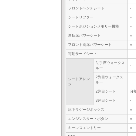
フロントベンチシート
-
シートリフター
○
シートポジションメモリー機能
○
運転席パワーシート
○
フロント両席パワーシート
○
電動サードシート
-
助手席ウォークス
-
ルー
2列目ウォークス
シートアレン
-
ルー
ジ
2列目シート
分
3列目シート
-
床下ラゲージボックス
○
エンジンスタートボタン
○
キーレスエントリー
○