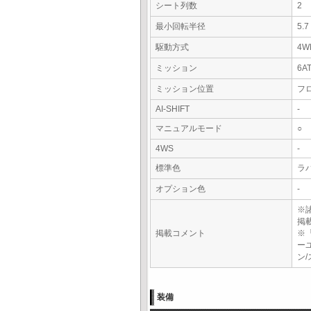
シート列数
2
最小回転半径
5.
駆動方式
4W
ミッション
6A
ミッション位置
フ
AI-SHIFT
-
マニュアルモード
○
4WS
-
標準色
ラ
オプション色
-
※
掲
掲載コメント
※
ー
ン
装備