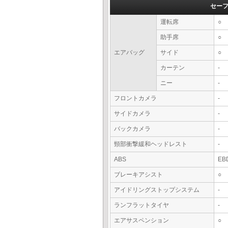
セー
運転席
○
助手席
○
エアバッグ
サイド
○
カーテン
-
ニー
-
フロントカメラ
-
サイドカメラ
-
バックカメラ
-
頸部衝撃緩和ヘッドレスト
-
ABS
EB
ブレーキアシスト
○
アイドリングストップシステム
-
ランフラットタイヤ
-
エアサスペンション
○