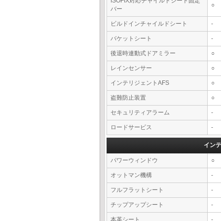
ISOFIX対応チャイルドシート固定
○
バー
ビルドインチャイルドシート
-
バケットシート
-
後退時連動式ドアミラー
○
レインセンサー
○
インテリジェントAFS
○
盗難防止装置
○
セキュリティアラーム
-
ロードサービス
-
イン
パワーウィンドウ
○
オットマン機構
-
フルフラットシート
-
チップアップシート
-
本革シート
-