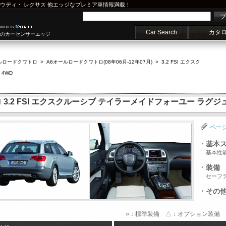
ウディ
・
レクサス
他エッジなプレミア車情報満載！
プ
Car Search
カタ
車のカーセンサーエッジ
ルロードクワトロ
>
A6オールロードクワトロ(08年06月-12年07月)
>
3.2 FSI エクスク
4WD
3.2 FSI エクスクルーシブ テイラーメイドフォーユー ラグジ
ペー
基本
基本性
装備
セーフ
その
○：標準装備 △：オプション装備 