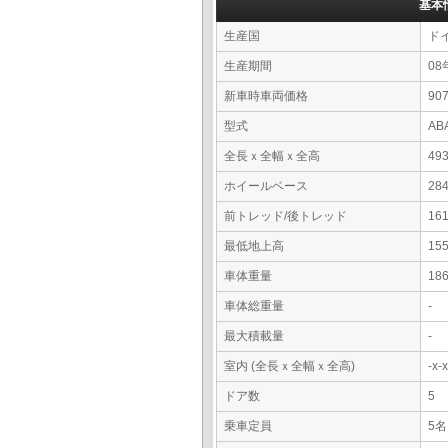
基本
生産国
ド
生産期間
08
新車時車両価格
9
型式
AB
全長ｘ全幅ｘ全高
49
ホイールベース
28
前トレッド/後トレッド
16
最低地上高
15
車体重量
18
車体総重量
-
最大積載量
-
室内 (全長ｘ全幅ｘ全高)
-x
ドア数
5
乗車定員
5名