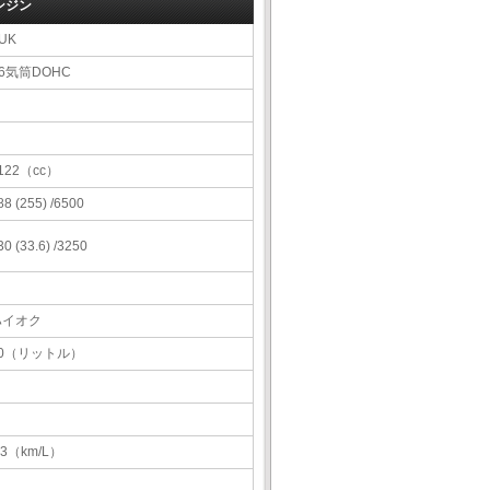
ンジン
UK
6気筒DOHC
122（cc）
88 (255) /6500
30 (33.6) /3250
ハイオク
80（リットル）
.3（km/L）