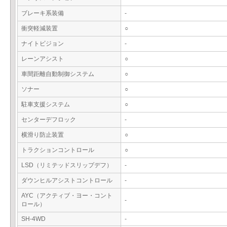
ブレーキ系装備
-
衝突軽減装置
○
ナイトビジョン
-
レーンアシスト
○
車間距離自動制御システム
○
ソナー
○
駐車支援システム
○
センターデフロック
-
横滑り防止装置
○
トラクションコントロール
○
LSD（リミテッドスリップデフ）
-
ダウンヒルアシストコントロール
-
AYC（アクティブ・ヨー・コント
-
ロール）
SH-4WD
-