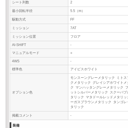
シート列数
2
最小回転半径
5.5（m）
駆動方式
FF
ミッション
7AT
ミッション位置
フロア
AI-SHIFT
-
マニュアルモード
○
4WS
-
標準色
アイビスホワイト
モンスーングレーメタリック ミトス
クメタリック グレイシアホワイトメ
ク マンハッタングレーメタリック 
オプション色
ットシルバーメタリック スクーバブ
タリック マタドールレッドメタリッ
ーガスブラウンメタリック タンゴレ
タリック
掲載コメント
-
装備