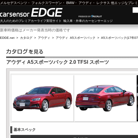
メルセデスベンツ
・
フォルクスワーゲン
・
BMW
・
アウディ
・
レクサス
他エッジなプレミ
大人のためのプレミアカーライフ実現サイト 輸入車・外車のカーセンサーエッジ
新車時価格はメーカー発表当時の価格です
EDGE.net
>
カタログ
>
アウディ
>
アウディ A5スポーツバック
>
A5スポーツバック(17年07月
アウディ A5スポーツバック 2.0 TFSI スポーツ
基本スペック