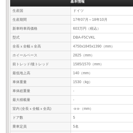
基本情報
生産国
ドイツ
生産期間
17年07月～18年10月
新車時車両価格
603万円（税込）
型式
DBA-F5CVKL
全長ｘ全幅ｘ全高
4750x1845x1390（mm）
ホイールベース
2825（mm）
前トレッド/後トレッド
1585/1570（mm）
最低地上高
140（mm）
車体重量
1530（kg）
車体総重量
-
最大積載量
-
室内 (全長ｘ全幅ｘ全高)
-x-x-（mm）
ドア数
5
乗車定員
5名