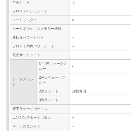
本革シート
△
フロントベンチシート
-
シートリフター
○
シートポジションメモリー機能
-
運転席パワーシート
○
フロント両席パワーシート
○
電動サードシート
-
助手席ウォークス
-
ルー
2列目ウォークス
シートアレン
-
ルー
ジ
2列目シート
分割可倒
3列目シート
-
床下ラゲージボックス
-
エンジンスタートボタン
○
キーレスエントリー
○