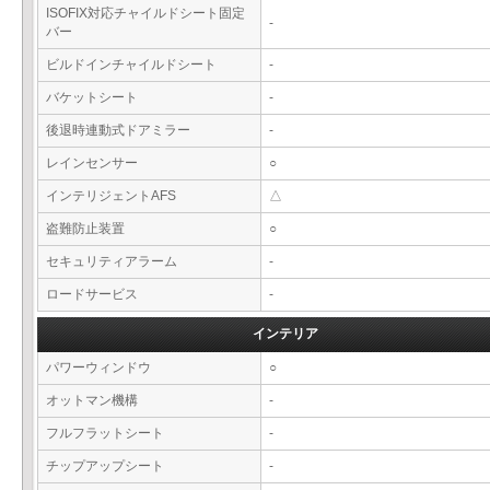
ISOFIX対応チャイルドシート固定
-
バー
ビルドインチャイルドシート
-
バケットシート
-
後退時連動式ドアミラー
-
レインセンサー
○
インテリジェントAFS
△
盗難防止装置
○
セキュリティアラーム
-
ロードサービス
-
インテリア
パワーウィンドウ
○
オットマン機構
-
フルフラットシート
-
チップアップシート
-