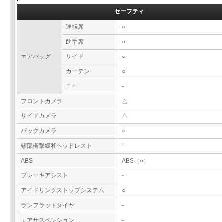
セーフティ
運転席
○
助手席
○
エアバッグ
サイド
○
カーテン
○
ニー
-
フロントカメラ
△
サイドカメラ
△
バックカメラ
○
頸部衝撃緩和ヘッドレスト
-
ABS
ABS（○）
ブレーキアシスト
-
アイドリングストップシステム
○
ランフラットタイヤ
-
エアサスペンション
-