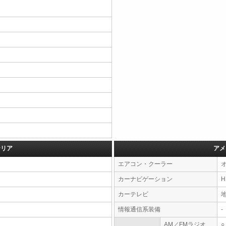
テリア
アメ
エアコン・クーラー
カーナビゲーション
カーテレビ
情報通信系装備
-
AM／FMラジオ
○