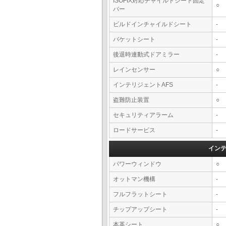
ISOFIX対応チャイルドシート固定
○
バー
ビルドインチャイルドシート
-
バケットシート
-
後退時連動式ドアミラー
-
レインセンサー
○
インテリジェントAFS
-
盗難防止装置
○
セキュリティアラーム
-
ロードサービス
-
イン
パワーウィンドウ
○
オットマン機構
-
フルフラットシート
-
チップアップシート
-
本革シート
○