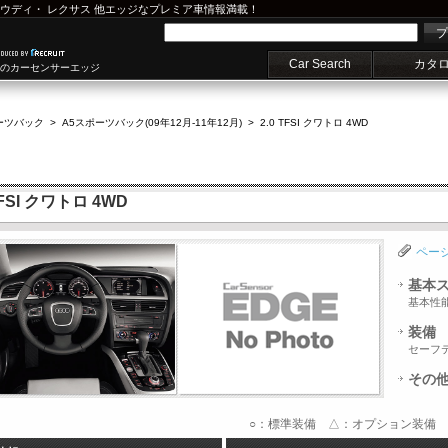
ウディ
・
レクサス
他エッジなプレミア車情報満載！
プ
Car Search
カタ
車のカーセンサーエッジ
ーツバック
>
A5スポーツバック(09年12月-11年12月)
>
2.0 TFSI クワトロ 4WD
SI クワトロ 4WD
ペー
基本
基本性
装備
セーフ
その
○：標準装備 △：オプション装備 