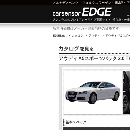
メルセデスベンツ
・
フォルクスワーゲン
・
BMW
・
ア
大人のためのプレミアカーライフ実現サイト 輸入車・外
新車時価格はメーカー発表当時の価格です
EDGE.net
>
カタログ
>
アウディ
>
アウディ A5スポ
アウディ A5スポーツバック 2.0 TF
基本スペック