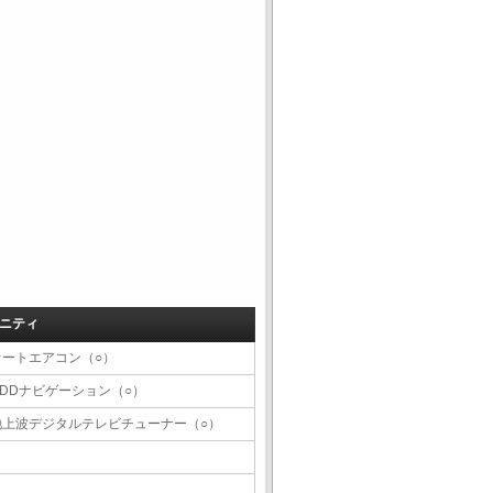
ニティ
オートエアコン（○）
HDDナビゲーション（○）
地上波デジタルテレビチューナー（○）