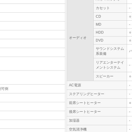
カセット
-
CD
○
MD
-
HDD
○
オーディオ
DVD
○
サウンドシステム
系装備
リアエンターテイ
-
メントシステム
スピーカー
○
AC電源
-
割可倒
ステアリングヒーター
-
前席シートヒーター
○
後席シートヒーター
-
加湿器
-
空気清浄機
-