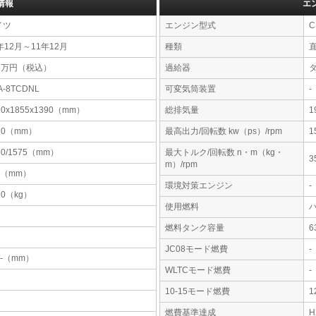
情報
エ
イツ
エンジン型式
C
年12月～11年12月
種類
75万円（税込）
過給器
A-8TCDNL
可変気筒装置
-
10x1855x1390（mm）
総排気量
1
10（mm）
最高出力/回転数 kw（ps）/rpm
1
90/1575（mm）
最大トルク/回転数 n・m（kg・
3
m）/rpm
0（mm）
環境対策エンジン
-
10（kg）
使用燃料
燃料タンク容量
JC08モード燃費
-
-x-（mm）
WLTCモード燃費
-
10-15モード燃費
1
燃費基準達成
H