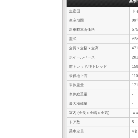
基本
生産国
ド
生産期間
09
新車時車両価格
5
型式
AB
全長ｘ全幅ｘ全高
47
ホイールベース
28
前トレッド/後トレッド
15
最低地上高
11
車体重量
17
車体総重量
-
最大積載量
-
室内 (全長ｘ全幅ｘ全高)
-x
ドア数
5
乗車定員
4名