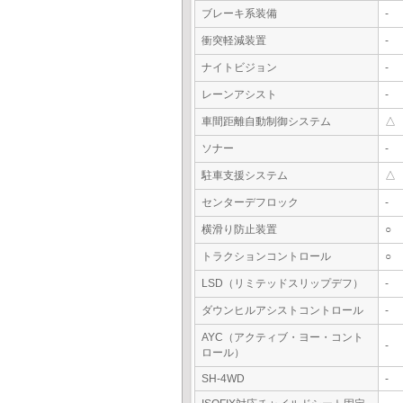
ブレーキ系装備
-
衝突軽減装置
-
ナイトビジョン
-
レーンアシスト
-
車間距離自動制御システム
△
ソナー
-
駐車支援システム
△
センターデフロック
-
横滑り防止装置
○
トラクションコントロール
○
LSD（リミテッドスリップデフ）
-
ダウンヒルアシストコントロール
-
AYC（アクティブ・ヨー・コント
-
ロール）
SH-4WD
-