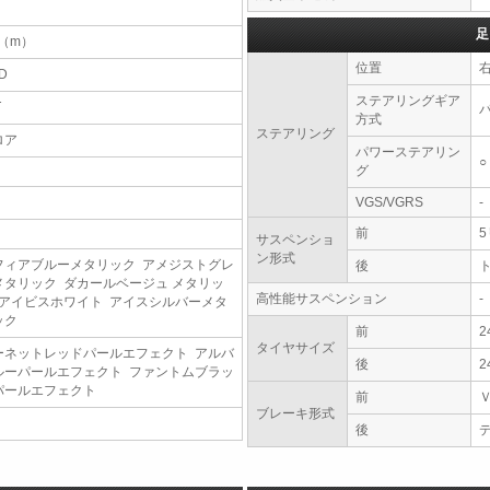
足
4（m）
位置
D
ステアリングギア
T
方式
ステアリング
ロア
パワーステアリン
○
グ
VGS/VGRS
-
前
サスペンショ
ン形式
フィアブルーメタリック アメジストグレ
後
メタリック ダカールベージュ メタリッ
高性能サスペンション
-
 アイビスホワイト アイスシルバーメタ
ック
前
2
タイヤサイズ
ーネットレッドパールエフェクト アルバ
後
2
ルーパールエフェクト ファントムブラッ
パールエフェクト
前
ブレーキ形式
後