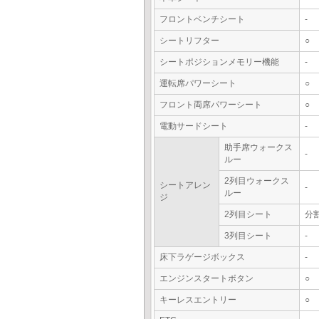
フロントベンチシート
-
シートリフター
○
シートポジションメモリー機能
-
運転席パワーシート
○
フロント両席パワーシート
○
電動サードシート
-
助手席ウォークス
-
ルー
2列目ウォークス
シートアレン
-
ルー
ジ
2列目シート
分
3列目シート
-
床下ラゲージボックス
-
エンジンスタートボタン
○
キーレスエントリー
○