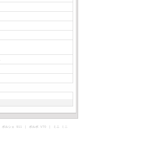
△
 ポルシェ
911
｜ ボルボ
V70
｜ ミニ
ミニ