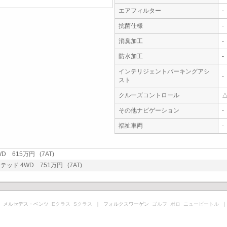
エアフィルター
-
抗菌仕様
-
消臭加工
-
防水加工
-
インテリジェントパーキングアシ
-
スト
クルーズコントロール
その他ナビゲーション
-
福祉車両
-
D 615万円 (7AT)
テッド 4WD 751万円 (7AT)
 メルセデス・ベンツ
Eクラス
Sクラス
｜ フォルクスワーゲン
ゴルフ
ポロ
ニュービートル
｜