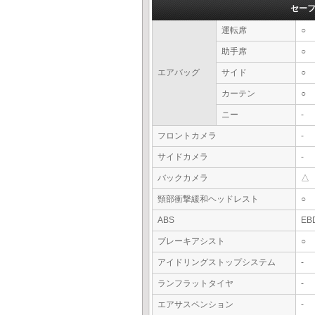
セー
運転席
○
助手席
○
エアバッグ
サイド
○
カーテン
○
ニー
-
フロントカメラ
-
サイドカメラ
-
バックカメラ
△
頸部衝撃緩和ヘッドレスト
○
ABS
EB
ブレーキアシスト
○
アイドリングストップシステム
-
ランフラットタイヤ
-
エアサスペンション
-