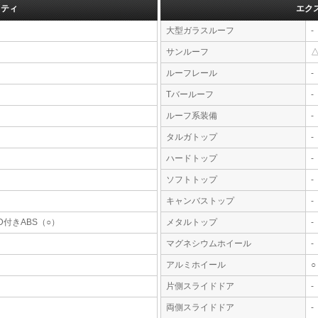
フティ
エク
大型ガラスルーフ
-
サンルーフ
ルーフレール
-
Tバールーフ
-
ルーフ系装備
-
タルガトップ
-
ハードトップ
-
ソフトトップ
-
キャンバストップ
-
D付きABS（○）
メタルトップ
-
マグネシウムホイール
-
アルミホイール
○
片側スライドドア
-
両側スライドドア
-