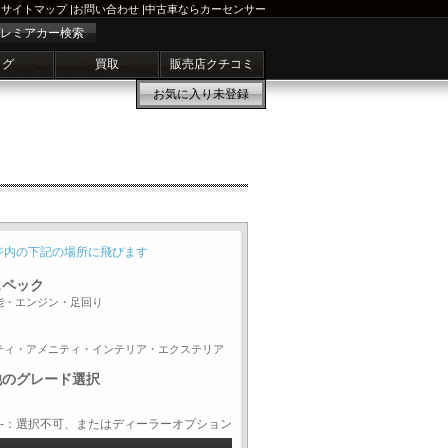
サイトマップ
|
お問い合わせ
|
中古車ならカーセンサー
レミアカー検索
ログ
買取
販売店クチコミ
お気に入り
未登録
ジ内の下記の場所に飛びます
スペック
能・エンジン・足回り
ティ・アメニティ・インテリア・エクステリア
他のグレード選択
-：選択不可、またはディーラーオプション