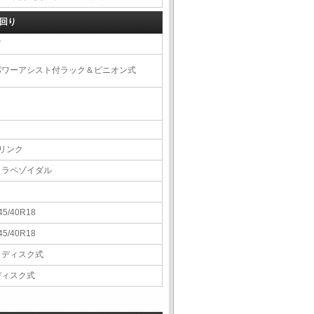
回り
右
パワーアシスト付ラック＆ピニオン式
5リンク
トラペゾイダル
45/40R18
45/40R18
Ｖディスク式
ディスク式