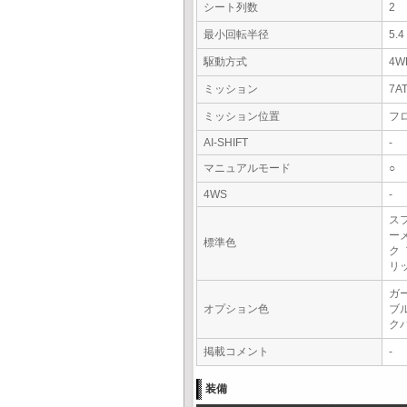
シート列数
2
最小回転半径
5.
駆動方式
4W
ミッション
7A
ミッション位置
フ
AI-SHIFT
-
マニュアルモード
○
4WS
-
ス
ー
標準色
ク
リ
ガ
オプション色
ブ
ク
掲載コメント
-
装備