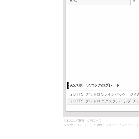
ETC
○
A5スポーツバックのグレード
2.0 TFSI クワトロ Sラインパッケージ 4W
2.0 TFSI クワトロ エクスクルーシブ リミ
【オススメ車種へのリンク】
レクサス
GS
IS
｜ BMW
3シリーズ
5シリーズ
｜