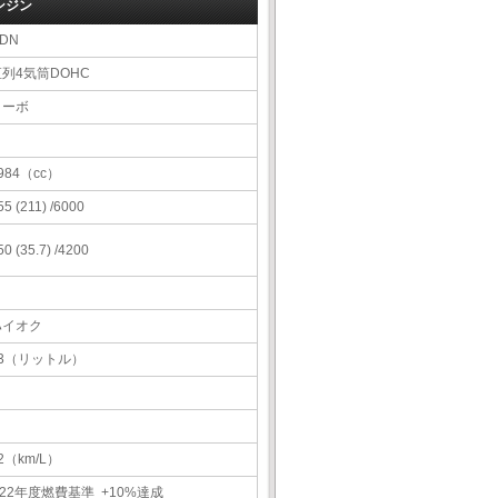
ンジン
DN
直列4気筒DOHC
ターボ
984（cc）
55 (211) /6000
50 (35.7) /4200
ハイオク
63（リットル）
2（km/L）
22年度燃費基準 +10%達成