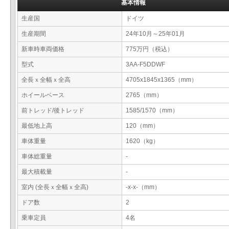
基本情報
生産国
ドイツ
生産期間
24年10月～25年01月
新車時車両価格
775万円（税込）
型式
3AA-F5DDWF
全長ｘ全幅ｘ全高
4705x1845x1365（mm）
ホイールベース
2765（mm）
前トレッド/後トレッド
1585/1570（mm）
最低地上高
120（mm）
車体重量
1620（kg）
車体総重量
-
最大積載量
-
室内 (全長ｘ全幅ｘ全高)
-x-x-（mm）
ドア数
2
乗車定員
4名