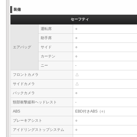
装備
セーフティ
運転席
○
助手席
○
エアバッグ
サイド
○
カーテン
○
ニー
-
フロントカメラ
△
サイドカメラ
△
バックカメラ
○
頸部衝撃緩和ヘッドレスト
-
ABS
EBD付きABS（○）
ブレーキアシスト
○
アイドリングストップシステム
○