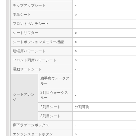
チップアップシート
-
本革シート
○
フロントベンチシート
-
シートリフター
○
シートポジションメモリー機能
○
運転席パワーシート
○
フロント両席パワーシート
○
電動サードシート
-
助手席ウォークス
-
ルー
2列目ウォークス
シートアレン
-
ルー
ジ
2列目シート
分割可倒
3列目シート
-
床下ラゲージボックス
-
エンジンスタートボタン
○