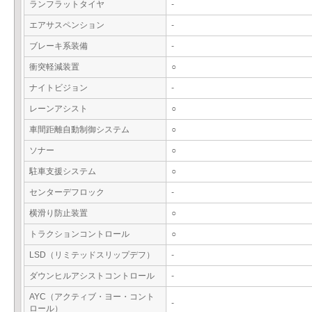
ランフラットタイヤ
-
エアサスペンション
-
ブレーキ系装備
-
衝突軽減装置
○
ナイトビジョン
-
レーンアシスト
○
車間距離自動制御システム
○
ソナー
○
駐車支援システム
○
センターデフロック
-
横滑り防止装置
○
トラクションコントロール
○
LSD（リミテッドスリップデフ）
-
ダウンヒルアシストコントロール
-
AYC（アクティブ・ヨー・コント
-
ロール）