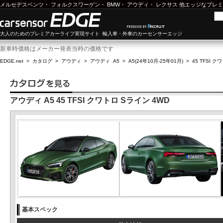
メルセデスベンツ
・
フォルクスワーゲン
・
BMW
・
アウディ
・
レクサス
他エッジなプレミ
大人のためのプレミアカーライフ実現サイト 輸入車・外車のカーセンサーエッジ
新車時価格はメーカー発表当時の価格です
EDGE.net
>
カタログ
>
アウディ
>
アウディ A5
>
A5(24年10月-25年01月)
>
45 TFSI 
アウディ A5 45 TFSI クワトロ Sライン 4WD
基本スペック