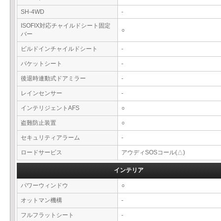
SH-4WD
-
ISOFIX対応チャイルドシート固定
○
バー
ビルドインチャイルドシート
-
バケットシート
-
後退時連動式ドアミラー
-
レインセンサー
-
インテリジェントAFS
○
盗難防止装置
○
セキュリティアラーム
-
ロードサービス
アウディSOSコール(△)
インテリア
パワーウィンドウ
○
オットマン機構
-
フルフラットシート
-