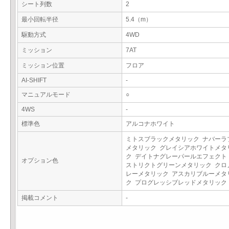
シート列数
2
最小回転半径
5.4（m）
駆動方式
4WD
ミッション
7AT
ミッション位置
フロア
AI-SHIFT
-
マニュアルモード
○
4WS
-
標準色
アルコナホワイト
ミトスブラックメタリック ナバーラ
メタリック グレイシアホワイトメタ
ク デイトナグレーパールエフェクト
オプション色
ストリクトグリーンメタリック クロ
レーメタリック アスカリブルーメタ
ク プログレッシブレッドメタリッ
掲載コメント
-