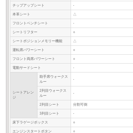
チップアップシート
-
本革シート
△
フロントベンチシート
-
シートリフター
○
シートポジションメモリー機能
△
運転席パワーシート
○
フロント両席パワーシート
○
電動サードシート
-
助手席ウォークス
-
ルー
2列目ウォークス
シートアレン
-
ルー
ジ
2列目シート
分割可倒
3列目シート
-
床下ラゲージボックス
○
エンジンスタートボタン
○