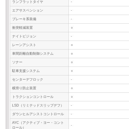
ランフラットタイヤ
-
エアサスペンション
-
ブレーキ系装備
-
衝突軽減装置
○
ナイトビジョン
-
レーンアシスト
○
車間距離自動制御システム
○
ソナー
○
駐車支援システム
○
センターデフロック
-
横滑り防止装置
○
トラクションコントロール
○
LSD（リミテッドスリップデフ）
-
ダウンヒルアシストコントロール
-
AYC（アクティブ・ヨー・コント
-
ロール）