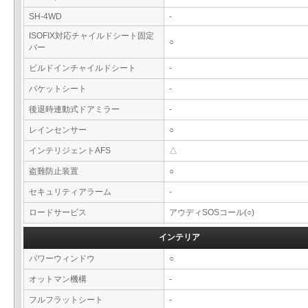
SH-4WD
-
ISOFIX対応チャイルドシート固定
○
バー
ビルドインチャイルドシート
-
バケットシート
-
後退時連動式ドアミラー
-
レインセンサー
○
インテリジェントAFS
△
盗難防止装置
○
セキュリティアラーム
-
ロードサービス
アウディSOSコール(○)
インテリア
パワーウィンドウ
○
オットマン機構
-
フルフラットシート
-