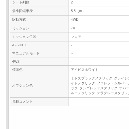
シート列数
2
最小回転半径
5.5（m）
駆動方式
4WD
ミッション
7AT
ミッション位置
フロア
AI-SHIFT
-
マニュアルモード
○
4WS
-
標準色
アイビスホワイト
ミトスブラックメタリック グレイシ
イトメタリック フロレットシルバー
オプション色
ック タンゴレッドメタリック ナバ
ルーメタリック テラグレーメタリ
掲載コメント
-