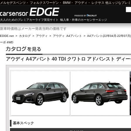
メルセデスベンツ
・
フォルクスワーゲン
・
BMW
・
アウディ
・
レクサス
他エッジなプレミ
大人のためのプレミアカーライフ実現サイト 輸入車・外車のカーセンサーエッジ
新車時価格はメーカー発表当時の価格です
EDGE.net
>
カタログ
>
アウディ
>
アウディ A4アバント
>
A4アバント(22年04月-22年07月)
ーボ 4WD
アウディ A4アバント 40 TDI クワトロ アドバンスト ディ
基本スペック