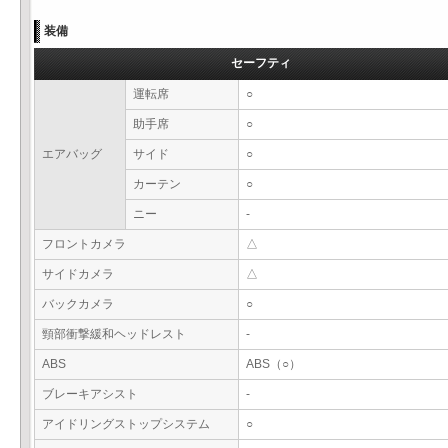
装備
セーフティ
運転席
○
助手席
○
エアバッグ
サイド
○
カーテン
○
ニー
-
フロントカメラ
△
サイドカメラ
△
バックカメラ
○
頸部衝撃緩和ヘッドレスト
-
ABS
ABS（○）
ブレーキアシスト
-
アイドリングストップシステム
○