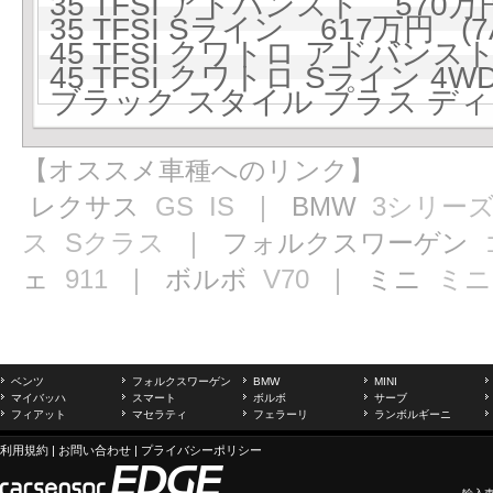
35 TFSI アドバンスト 570万円
35 TFSI Sライン 617万円 (7
45 TFSI クワトロ アドバンスト 
45 TFSI クワトロ Sライン 4W
ブラック スタイル プラス ディー
【オススメ車種へのリンク】
レクサス
GS
IS
｜ BMW
3シリー
ス
Sクラス
｜ フォルクスワーゲン
ェ
911
｜ ボルボ
V70
｜ ミニ
ミニ
ベンツ
フォルクスワーゲン
BMW
MINI
マイバッハ
スマート
ボルボ
サーブ
フィアット
マセラティ
フェラーリ
ランボルギーニ
利用規約
|
お問い合わせ
|
プライバシーポリシー