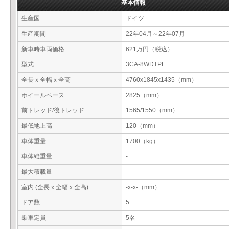
基本情報
生産国
ドイツ
生産期間
22年04月～22年07月
新車時車両価格
621万円（税込）
型式
3CA-8WDTPF
全長ｘ全幅ｘ全高
4760x1845x1435（mm）
ホイールベース
2825（mm）
前トレッド/後トレッド
1565/1550（mm）
最低地上高
120（mm）
車体重量
1700（kg）
車体総重量
-
最大積載量
-
室内 (全長ｘ全幅ｘ全高)
-x-x-（mm）
ドア数
5
乗車定員
5名