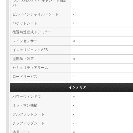
ISOFIX対応チャイルドシート固定
-
バー
ビルドインチャイルドシート
-
バケットシート
-
後退時連動式ドアミラー
-
レインセンサー
○
インテリジェントAFS
-
盗難防止装置
○
セキュリティアラーム
-
ロードサービス
-
インテリア
パワーウィンドウ
○
オットマン機構
-
フルフラットシート
-
チップアップシート
-
本革シート
○