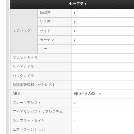
セーフティ
運転席
○
助手席
○
エアバッグ
サイド
○
カーテン
○
ニー
-
フロントカメラ
-
サイドカメラ
-
バックカメラ
-
頸部衝撃緩和ヘッドレスト
-
ABS
EBD付きABS（○）
ブレーキアシスト
○
アイドリングストップシステム
-
ランフラットタイヤ
-
エアサスペンション
-