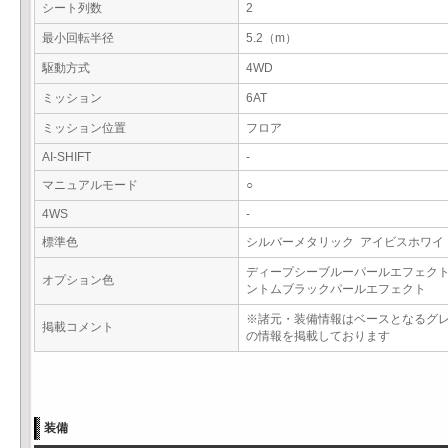
シート列数
2
最小回転半径
5.2（m）
駆動方式
4WD
ミッション
6AT
ミッション位置
フロア
AI-SHIFT
-
マニュアルモード
○
4WS
-
標準色
シルバーメタリック アイビスホワ
ディープシーブルーパールエフェクト
オプション色
ントムブラックパールエフェクト
※諸元・装備情報はベースとなるグ
掲載コメント
の情報を掲載しております
装備