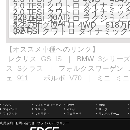
2.0 TFSI クワトロ ダイナ
2.0 TFSI クワトロ ダイナ
523万円 (6AT)
2.0 TFSI クワトロ ラグジュ
523万円 (6AT)
3.2 FSI クワトロ 4WD 618万
(6AT)
3.2 FSI クワトロ ダイナミック
【オススメ車種へのリンク】
レクサス
GS
IS
｜ BMW
3シリー
ス
Sクラス
｜ フォルクスワーゲン
ェ
911
｜ ボルボ
V70
｜ ミニ
ミニ
ベンツ
フォルクスワーゲン
BMW
MINI
マイバッハ
スマート
ボルボ
サーブ
フィアット
マセラティ
フェラーリ
ランボルギーニ
利用規約
|
お問い合わせ
|
プライバシーポリシー