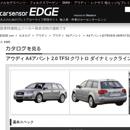
メルセデスベンツ
・
フォルクスワーゲン
・
BMW
・
アウディ
・
レクサス
他エッジなプレミ
大人のためのプレミアカーライフ実現サイト 輸入車・外車のカーセンサーエッジ
新車時価格はメーカー発表当時の価格です
EDGE.net
>
カタログ
>
アウディ
>
アウディ A4アバント
>
A4アバント(07年09月-08年07月)
ス 4WD
アウディ A4アバント 2.0 TFSI クワトロ ダイナミックライ
基本スペック