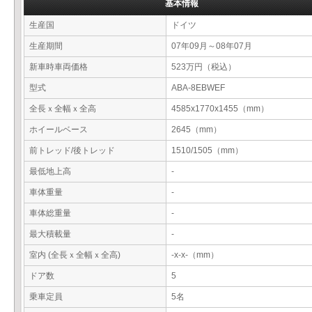
基本情報
生産国
ドイツ
生産期間
07年09月～08年07月
新車時車両価格
523万円（税込）
型式
ABA-8EBWEF
全長ｘ全幅ｘ全高
4585x1770x1455（mm）
ホイールベース
2645（mm）
前トレッド/後トレッド
1510/1505（mm）
最低地上高
-
車体重量
-
車体総重量
-
最大積載量
-
室内 (全長ｘ全幅ｘ全高)
-x-x-（mm）
ドア数
5
乗車定員
5名