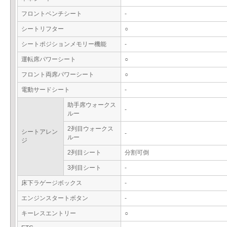
フロントベンチシート
-
シートリフター
○
シートポジションメモリー機能
-
運転席パワーシート
○
フロント両席パワーシート
○
電動サードシート
-
助手席ウォークス
-
ルー
2列目ウォークス
シートアレン
-
ルー
ジ
2列目シート
分割可倒
3列目シート
-
床下ラゲージボックス
-
エンジンスタートボタン
-
キーレスエントリー
○