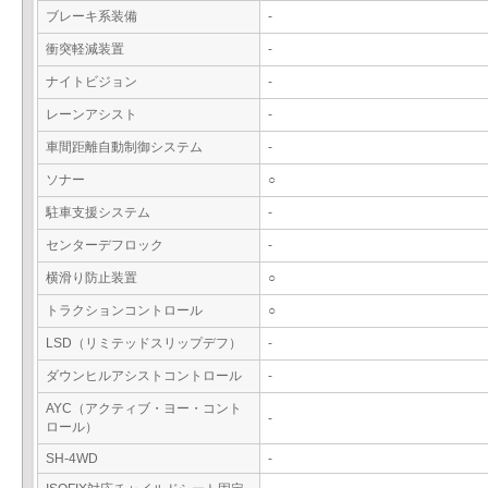
ブレーキ系装備
-
衝突軽減装置
-
ナイトビジョン
-
レーンアシスト
-
車間距離自動制御システム
-
ソナー
○
駐車支援システム
-
センターデフロック
-
横滑り防止装置
○
トラクションコントロール
○
LSD（リミテッドスリップデフ）
-
ダウンヒルアシストコントロール
-
AYC（アクティブ・ヨー・コント
-
ロール）
SH-4WD
-