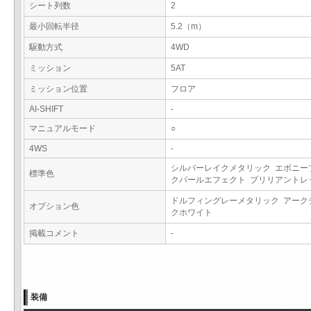
シート列数
2
最小回転半径
5.2（m）
駆動方式
4WD
ミッション
5AT
ミッション位置
フロア
AI-SHIFT
-
マニュアルモード
○
4WS
-
シルバーレイクメタリック エボニー
標準色
クパールエフェクト ブリリアント
ドルフィングレーメタリック アーク
オプション色
クホワイト
掲載コメント
-
装備