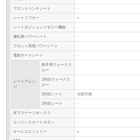
フロントベンチシート
-
シートリフター
○
シートポジションメモリー機能
-
運転席パワーシート
-
フロント両席パワーシート
-
電動サードシート
-
助手席ウォークス
-
ルー
2列目ウォークス
シートアレン
-
ルー
ジ
2列目シート
分割可倒
3列目シート
-
床下ラゲージボックス
-
エンジンスタートボタン
-
キーレスエントリー
○