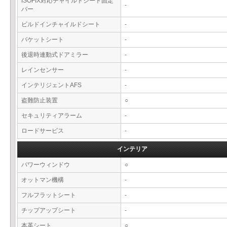
ISOFIX対応チャイルドシート固定
-
バー
ビルドインチャイルドシート
-
バケットシート
-
後退時連動式ドアミラー
-
レインセンサー
-
インテリジェントAFS
-
盗難防止装置
○
セキュリティアラーム
-
ロードサービス
-
インテリア
パワーウィンドウ
○
オットマン機構
-
フルフラットシート
-
チップアップシート
-
本革シート
○