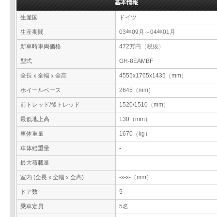
基本情報
生産国
ドイツ
生産期間
03年09月～04年01月
新車時車両価格
472万円（税抜）
型式
GH-8EAMBF
全長ｘ全幅ｘ全高
4555x1765x1435（mm）
ホイールベース
2645（mm）
前トレッド/後トレッド
1520/1510（mm）
最低地上高
130（mm）
車体重量
1670（kg）
車体総重量
-
最大積載量
-
室内 (全長ｘ全幅ｘ全高)
-x-x-（mm）
ドア数
5
乗車定員
5名