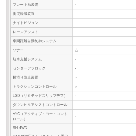
ブレーキ系装備
-
衝突軽減装置
-
ナイトビジョン
-
レーンアシスト
-
車間距離自動制御システム
-
ソナー
△
駐車支援システム
-
センターデフロック
-
横滑り防止装置
○
トラクションコントロール
○
LSD（リミテッドスリップデフ）
-
ダウンヒルアシストコントロール
-
AYC（アクティブ・ヨー・コント
-
ロール）
SH-4WD
-