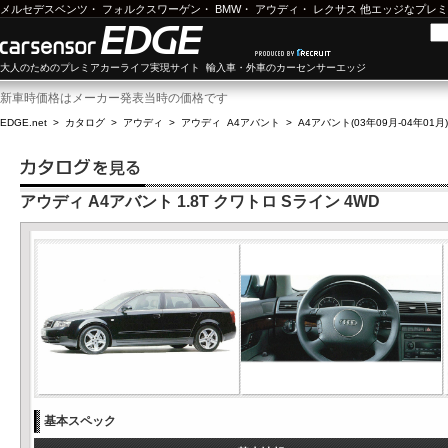
メルセデスベンツ
・
フォルクスワーゲン
・
BMW
・
アウディ
・
レクサス
他エッジなプレミ
大人のためのプレミアカーライフ実現サイト 輸入車・外車のカーセンサーエッジ
新車時価格はメーカー発表当時の価格です
EDGE.net
>
カタログ
>
アウディ
>
アウディ A4アバント
>
A4アバント(03年09月-04年01月)
アウディ A4アバント 1.8T クワトロ Sライン 4WD
基本スペック