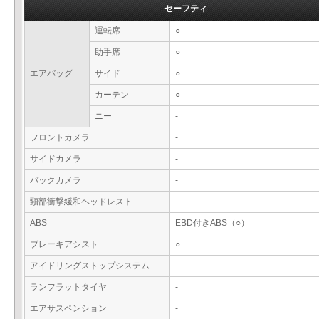
セーフティ
運転席
○
助手席
○
エアバッグ
サイド
○
カーテン
○
ニー
-
フロントカメラ
-
サイドカメラ
-
バックカメラ
-
頸部衝撃緩和ヘッドレスト
-
ABS
EBD付きABS（○）
ブレーキアシスト
○
アイドリングストップシステム
-
ランフラットタイヤ
-
エアサスペンション
-