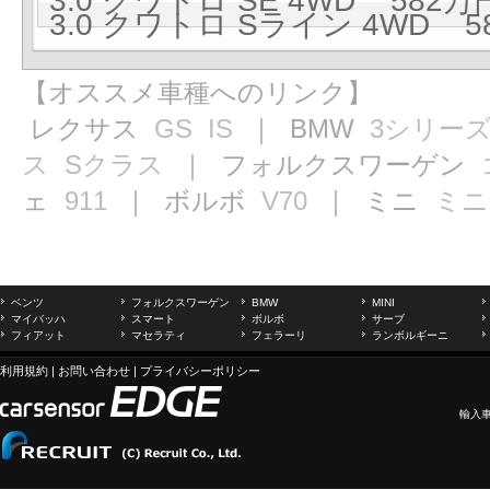
3.0 クワトロ SE 4WD 582万円
3.0 クワトロ Sライン 4WD 58
【オススメ車種へのリンク】
レクサス
GS
IS
｜ BMW
3シリー
ス
Sクラス
｜ フォルクスワーゲン
ェ
911
｜ ボルボ
V70
｜ ミニ
ミニ
ベンツ
フォルクスワーゲン
BMW
MINI
マイバッハ
スマート
ボルボ
サーブ
フィアット
マセラティ
フェラーリ
ランボルギーニ
利用規約
|
お問い合わせ
|
プライバシーポリシー
輸入