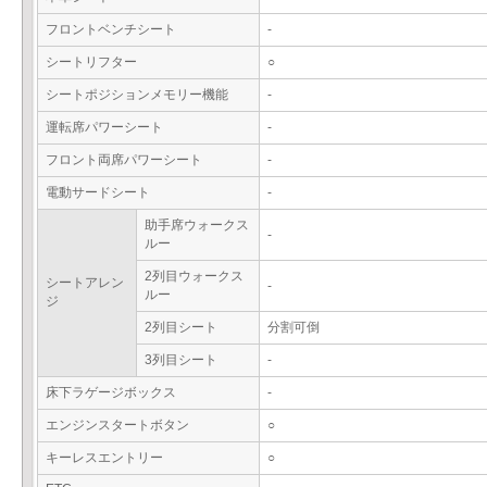
フロントベンチシート
-
シートリフター
○
シートポジションメモリー機能
-
運転席パワーシート
-
フロント両席パワーシート
-
電動サードシート
-
助手席ウォークス
-
ルー
2列目ウォークス
シートアレン
-
ルー
ジ
2列目シート
分割可倒
3列目シート
-
床下ラゲージボックス
-
エンジンスタートボタン
○
キーレスエントリー
○