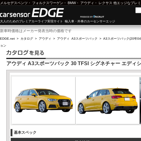
メルセデスベンツ
・
フォルクスワーゲン
・
BMW
・
アウディ
・
レクサス
他エッジなプレミ
大人のためのプレミアカーライフ実現サイト 輸入車・外車のカーセンサーエッジ
新車時価格はメーカー発表当時の価格です
EDGE.net
>
カタログ
>
アウディ
>
アウディ A3スポーツバック
>
A3スポーツバック(20年04月
ョン
アウディ A3スポーツバック 30 TFSI シグネチャー エディ
基本スペック