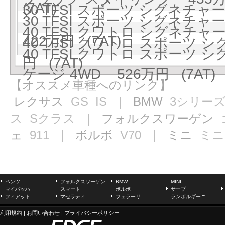
(7AT)
30 TFSI スポーツ シグネチャ
30 TFSI スポーツ シグネ
40 TFSI クワトロ シグネチャー
422万円 (7AT)
40 TFSI クワトロ スポーツ 
40 TFSI クワトロ スポーツ
円 (7AT)
ケージ 4WD 526万円 (7AT)
【オススメ車種へのリンク】
レクサス
GS
IS
｜ BMW
3シリー
ス
Sクラス
｜ フォルクスワーゲン
ェ
911
｜ ボルボ
V70
｜ ミニ
ミニ
ベンツ
フォルクスワーゲン
BMW
MINI
マイバッハ
スマート
ボルボ
サーブ
フィアット
マセラティ
フェラーリ
ランボルギーニ
利用規約
|
お問い合わせ
|
プライバシーポリシー