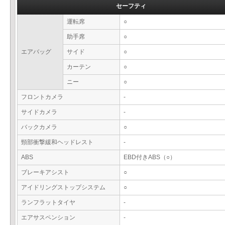
セーフティ
運転席
○
助手席
○
エアバッグ
サイド
○
カーテン
○
ニー
○
フロントカメラ
-
サイドカメラ
-
バックカメラ
○
頸部衝撃緩和ヘッドレスト
-
ABS
EBD付きABS（○）
ブレーキアシスト
○
アイドリングストップシステム
○
ランフラットタイヤ
-
エアサスペンション
-