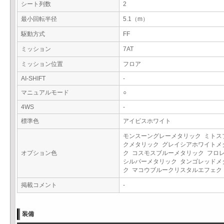
シート列数
2
最小回転半径
5.1（m）
駆動方式
FF
ミッション
7AT
ミッション位置
フロア
AI-SHIFT
-
マニュアルモード
○
4WS
-
標準色
アイビスホワイト
モンスーングレーメタリック ミトス
クメタリック グレイシアホワイトメ
オプション色
ク コスモスブルーメタリック フロ
シルバーメタリック タンゴレッドメ
ク マコウブルークリスタルエフェ
掲載コメント
-
装備