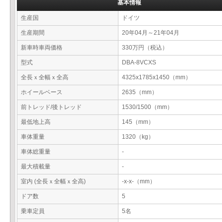
基本情報
生産国
ドイツ
生産期間
20年04月～21年04月
新車時車両価格
330万円（税込）
型式
DBA-8VCXS
全長ｘ全幅ｘ全高
4325x1785x1450（mm）
ホイールベース
2635（mm）
前トレッド/後トレッド
1530/1500（mm）
最低地上高
145（mm）
車体重量
1320（kg）
車体総重量
-
最大積載量
-
室内 (全長ｘ全幅ｘ全高)
-x-x-（mm）
ドア数
5
乗車定員
5名