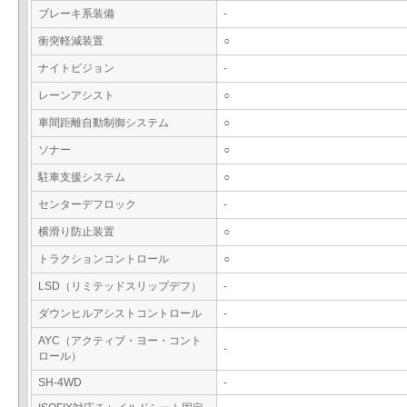
ブレーキ系装備
-
衝突軽減装置
○
ナイトビジョン
-
レーンアシスト
○
車間距離自動制御システム
○
ソナー
○
駐車支援システム
○
センターデフロック
-
横滑り防止装置
○
トラクションコントロール
○
LSD（リミテッドスリップデフ）
-
ダウンヒルアシストコントロール
-
AYC（アクティブ・ヨー・コント
-
ロール）
SH-4WD
-