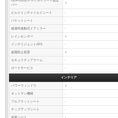
ISOFIX対応チャイルドシート固定
○
バー
ビルドインチャイルドシート
-
バケットシート
-
後退時連動式ドアミラー
-
レインセンサー
○
インテリジェントAFS
-
盗難防止装置
○
セキュリティアラーム
-
ロードサービス
-
インテリア
パワーウィンドウ
○
オットマン機構
-
フルフラットシート
-
チップアップシート
-
本革シート
-